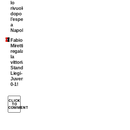
lo
rivuole
dopo
l’esperienza
a
Napoli
Fabio
Miretti
regala
la
vittoria,
Standard
Liegi-
Juventus
0-1!
CLICK
TO
COMMENT