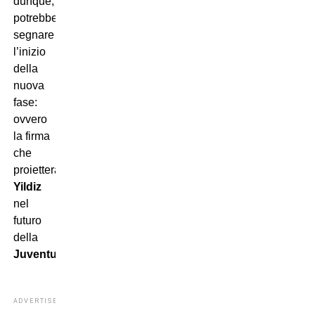
dunque,
potrebbe
segnare
l’inizio
della
nuova
fase:
ovvero
la firma
che
proietterà
Yildiz
nel
futuro
della
Juventus
.
ADVERTISEMENT