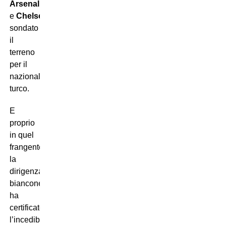
Arsenal
e
Chelsea
hanno
sondato
il
terreno
per il
nazionale
turco.
E
proprio
in quel
frangente,
la
dirigenza
bianconera
ha
certificato
l’incedibilità