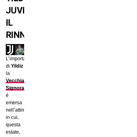
JUVENTUS:
IL
RINNOVO
L’importanza
di
Yildiz
per
la
Vecchia
Signora
è
emersa
nell’attimo
in cui,
questa
estate,