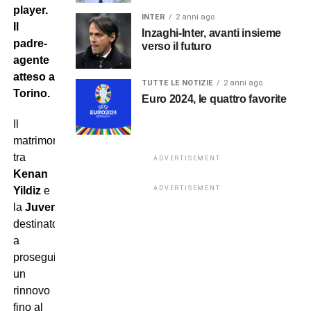
player.
INTER
2 anni ago
Il
Inzaghi-Inter, avanti insieme
padre-
verso il futuro
agente
atteso a
TUTTE LE NOTIZIE
2 anni ago
Torino.
Euro 2024, le quattro favorite
Il
matrimonio
tra
ADVERTISEMENT
Kenan
Yildiz
e
ADVERTISEMENT
la
Juventus
è
destinato
a
proseguire:
un
rinnovo
fino al