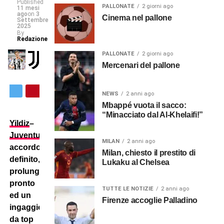
Published
PALLONATE
2 giorni ago
11 mesi
ago
on
3
Cinema nel pallone
Settembre
2025
By
Redazione
PALLONATE
2 giorni ago
Mercenari del pallone
NEWS
2 anni ago
Mbappé vuota il sacco:
“Minacciato dal Al-Khelaifi!”
Yildiz
–
Juventus
:
MILAN
2 anni ago
accordo
Milan, chiesto il prestito di
definito,
Lukaku al Chelsea
prolungamento
pronto
TUTTE LE NOTIZIE
2 anni ago
ed un
Firenze accoglie Palladino
ingaggio
da top