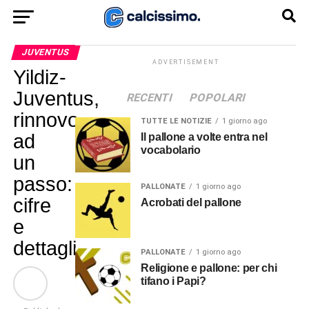
JUVENTUS
ADVERTISEMENT
Yildiz-
Juventus,
RECENTI
POPOLARI
rinnovo
TUTTE LE NOTIZIE
1 giorno ago
ad
Il pallone a volte entra nel
vocabolario
un
passo:
PALLONATE
1 giorno ago
cifre
Acrobati del pallone
e
dettagli
PALLONATE
1 giorno ago
Religione e pallone: per chi
tifano i Papi?