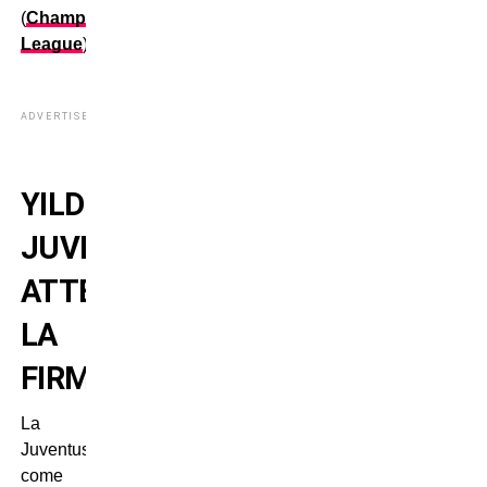
(
Champions
League
).
ADVERTISEMENT
YILDIZ-
JUVENTUS:
ATTESA
LA
FIRMA
La
Juventus,
come