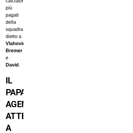
calciatori
più
pagati
della
squadra,
dietro a
Vlahovic
,
Bremer
e
David
.
IL
PAPA’-
AGENTE
ATTESO
A