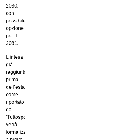
2030,
con
possibile
opzione
per il
2031.
L’intesa
già
raggiunta
prima
dell’estate,
come
riportato
da
‘Tuttosport’,
verrà
formalizzata
a breve.