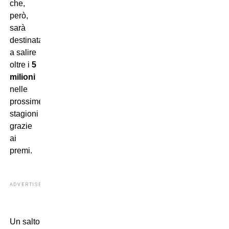
che,
però,
sarà
destinata
a salire
oltre i
5
milioni
nelle
prossime
stagioni
grazie
ai
premi.
ADVERTISEMENT
Un salto