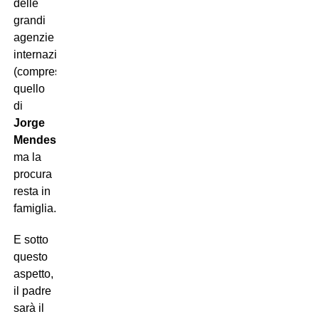
delle
grandi
agenzie
internazionali
(compreso
quello
di
Jorge
Mendes
):
ma la
procura
resta in
famiglia.
E sotto
questo
aspetto,
il padre
sarà il