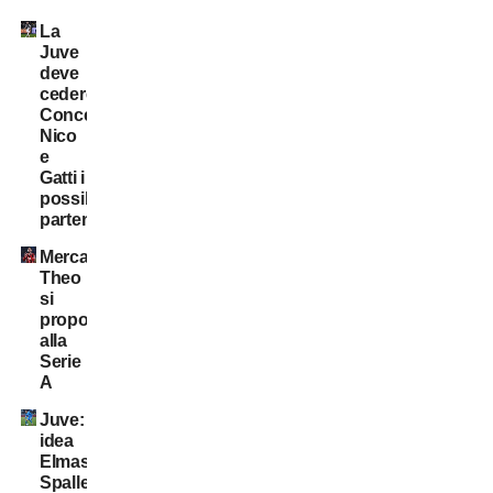
La
Juve
deve
cedere:
Conceição,
Nico
e
Gatti i
possibili
partenti
Mercato:
Theo
si
propone
alla
Serie
A
Juve:
idea
Elmas.
Spalletti