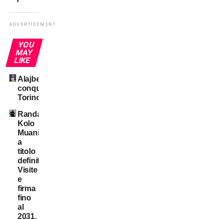
ADVERTISEMENT
YOU
MAY
LIKE
Alajbegovic
conquista
Torino
Randal
Kolo
Muani:
a
titolo
definitivo!
Visite
e
firma
fino
al
2031.