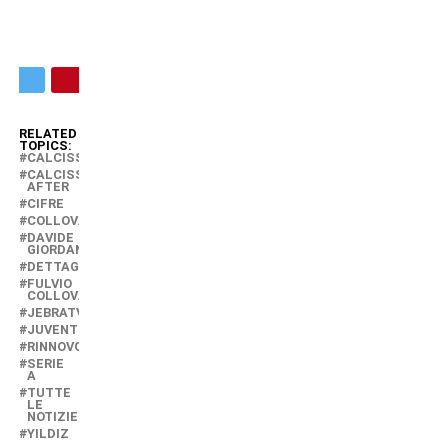
RELATED
TOPICS:
CALCISSIMO
CALCISSIMO
AFTER
CIFRE
COLLOVATI
DAVIDE
GIORDANA
DETTAGLI
FULVIO
COLLOVATI
JEBRATV
JUVENTUS
RINNOVO
SERIE
A
TUTTE
LE
NOTIZIE
YILDIZ