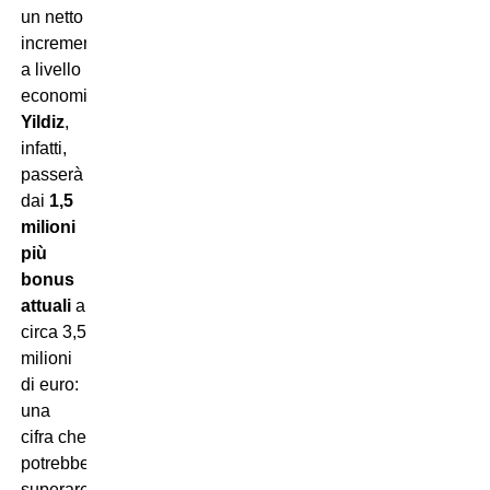
un netto
incremento
a livello
economico.
Yildiz
,
infatti,
passerà
dai
1,5
milioni
più
bonus
attuali
a
circa 3,5
milioni
di euro:
una
cifra che
potrebbe
superare