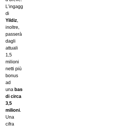
L’ingaggio
di
Yildiz
,
inoltre,
passerà
dagli
attuali
1,5
milioni
netti più
bonus
ad
una
base
di circa
3,5
milioni
.
Una
cifra