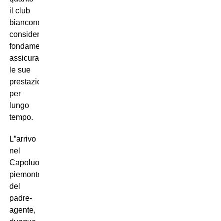
il club
bianconero
consideri
fondamentale
assicurarsi
le sue
prestazioni
per
lungo
tempo.
L”arrivo
nel
Capoluogo
piemontese
del
padre-
agente,