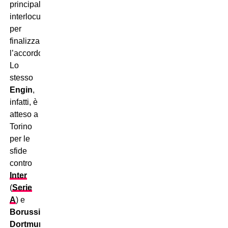
principale
interlocutore
per
finalizzare
l’accordo.
Lo
stesso
Engin
,
infatti, è
atteso a
Torino
per le
sfide
contro
Inter
(
Serie
A
) e
Borussia
Dortmund