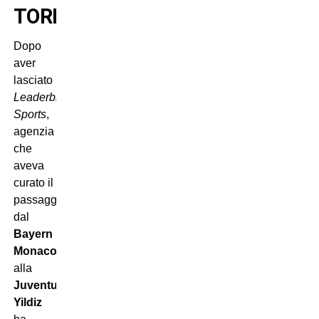
TORINO
Dopo
aver
lasciato
Leaderbrock
Sports
,
agenzia
che
aveva
curato il
passaggio
dal
Bayern
Monaco
alla
Juventus
,
Yildiz