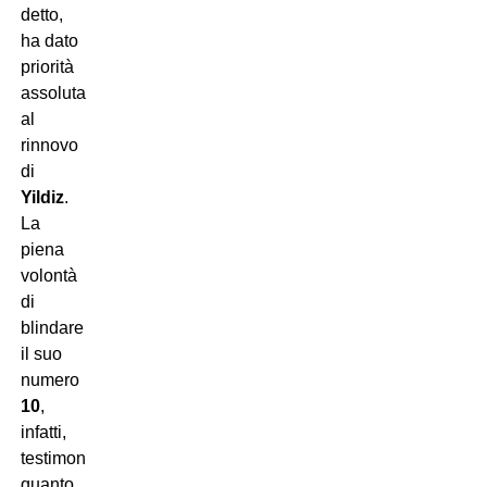
detto,
ha dato
priorità
assoluta
al
rinnovo
di
Yildiz
.
La
piena
volontà
di
blindare
il suo
numero
10
,
infatti,
testimonia
quanto