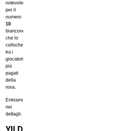
notevole
per il
numero
10
bianconero,
che lo
collocherà
tra i
giocatori
più
pagati
della
rosa.
Entriamo
nei
dettagli.
YILDIZ-