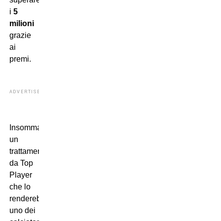
i
5
milioni
grazie
ai
premi.
ADVERTISEMENT
Insomma:
un
trattamento
da Top
Player
che lo
renderebbe
uno dei