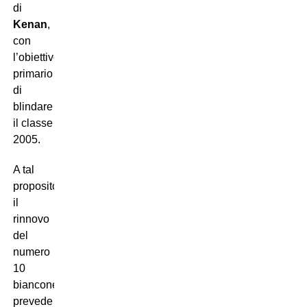
di
Kenan
,
con
l’obiettivo
primario
di
blindare
il classe
2005.
A tal
proposito,
il
rinnovo
del
numero
10
bianconero
prevede