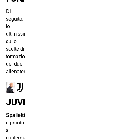
Di
seguito,
le
ultimissime
sulle
scelte di
formazione
dei due
allenatori.
JUVENTUS
Spalletti
è pronto
a
confermare,