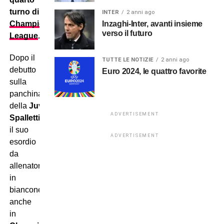
turno di
INTER
2 anni ago
Inzaghi-Inter, avanti insieme
Champions
verso il futuro
League
.
Dopo il
TUTTE LE NOTIZIE
2 anni ago
debutto
Euro 2024, le quattro favorite
sulla
panchina
della
Juventus
,
Luciano
ADVERTISEMENT
Spalletti
farà
il suo
ADVERTISEMENT
esordio
da
allenatore
in
bianconero
anche
in