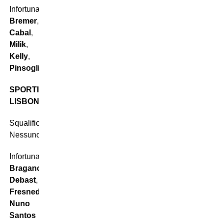
Infortunati:
Bremer
,
Cabal
,
Milik
,
Kelly
,
Pinsoglio
SPORTING
LISBONA
Squalificati:
Nessuno
Infortunati:
Braganca
,
Debast
,
Fresneda
,
Nuno
Santos