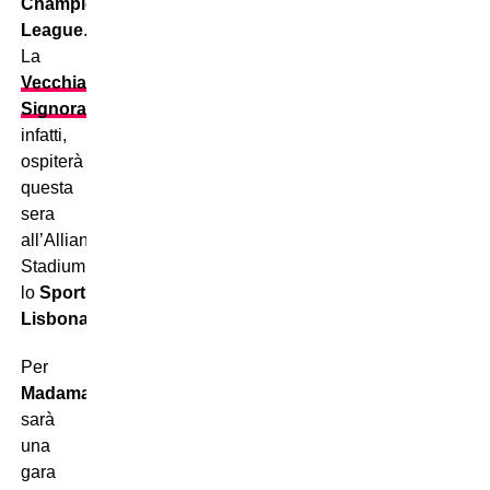
Champions
League
.
La
Vecchia
Signora
,
infatti,
ospiterà
questa
sera
all’Allianz
Stadium
lo
Sporting
Lisbona
.
Per
Madama
sarà
una
gara