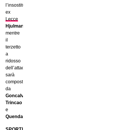
l’insostituibile
ex
Lecce
Hjulmand
,
mentre
il
terzetto
a
ridosso
dell’attaccante
sarà
composto
da
Goncalves
,
Trincao
e
Quenda
.
SPORTING