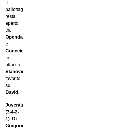
il
ballottaggio
resta
aperto
tra
Openda
e
Conceicao
.
In
attacco
Vlahovic
favorito
su
David
.
Juventus
(3-4-2-
1): Di
Gregorio;