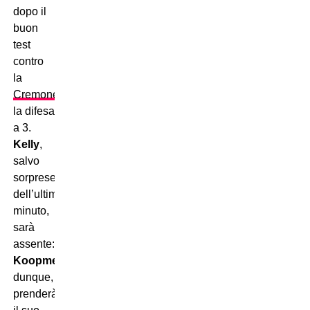
dopo il
buon
test
contro
la
Cremonese
,
la difesa
a 3.
Kelly
,
salvo
sorprese
dell’ultimo
minuto,
sarà
assente:
Koopmeiners
,
dunque,
prenderà