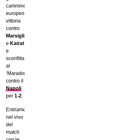
cammino
europeo:
vittoria
contro
Marsiglia
e
Kairat
e
sconfitta
al
‘Maradona’
contro il
Napoli
per
1-2
.
Entriamo
nel vivo
del
match
con le