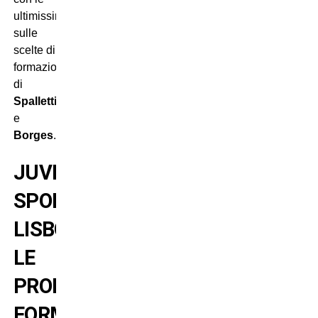
ultimissime
sulle
scelte di
formazione
di
Spalletti
e
Borges
.
JUVENTUS-
SPORTING
LISBONA:
LE
PROBABILI
FORMAZIONI