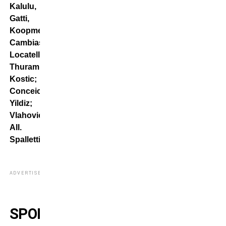
Kalulu,
Gatti,
Koopmeiners;
Cambiaso,
Locatelli,
Thuram,
Kostic;
Conceicao,
Yildiz;
Vlahovic.
All.
Spalletti
ADVERTISEMENT
SPORTING