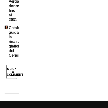
Vergara,
rinnovo
fino
al
2031
Catalano
guida
la
rinascita
gialloblù
del
Cerignola
CLICK
TO
COMMENT