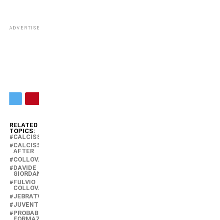
ADVERTISEMENT
RELATED
TOPICS:
CALCISSIMO
CALCISSIMO
AFTER
COLLOVATI
DAVIDE
GIORDANA
FULVIO
COLLOVATI
JEBRATV
JUVENTUS
PROBABILI
FORMAZIONI