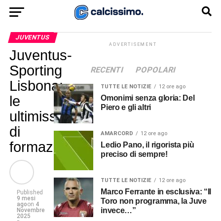
JUVENTUS
ADVERTISEMENT
Juventus-
Sporting
RECENTI
POPOLARI
Lisbona:
TUTTE LE NOTIZIE
12 ore ago
le
Omonimi senza gloria: Del
Piero e gli altri
ultimissime
di
AMARCORD
12 ore ago
formazione
Ledio Pano, il rigorista più
preciso di sempre!
TUTTE LE NOTIZIE
12 ore ago
Marco Ferrante in esclusiva: “Il
Published
9 mesi
Toro non programma, la Juve
ago
on
4
invece…”
Novembre
2025