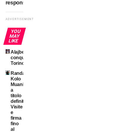
responsabili”.
ADVERTISEMENT
YOU
MAY
LIKE
Alajbegovic
conquista
Torino
Randal
Kolo
Muani:
a
titolo
definitivo!
Visite
e
firma
fino
al