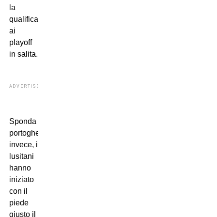
la
qualificazione
ai
playoff
in salita.
ADVERTISEMENT
Sponda
portoghese,
invece, i
lusitani
hanno
iniziato
con il
piede
giusto il