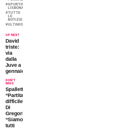
SPORTING
LISBONA
TUTTE
LE
NOTIZIE
ULTIMISSIME
UP NEXT
David
triste:
via
dalla
Juve a
gennaio?
DON'T
MISS
Spalletti:
“Partita
difficile”.
Di
Gregorio:
“Siamo
tutti