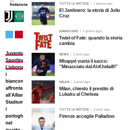
By
TUTTE LE NOTIZIE
1 giorno ago
Redazione
El Jardinero: la storia di Julio
Cruz
AMARCORD
1 giorno ago
Twist of Fate: quando la storia
cambia
Juventus
–
NEWS
2 anni ago
Sporting
Mbappé vuota il sacco:
“Minacciato dal Al-Khelaifi!”
Lisbona
:
i
bianconeri
MILAN
2 anni ago
affrontano,
Milan, chiesto il prestito di
Lukaku al Chelsea
all’Allianz
Stadium,
i
TUTTE LE NOTIZIE
2 anni ago
portoghesi
Firenze accoglie Palladino
nel
quarto