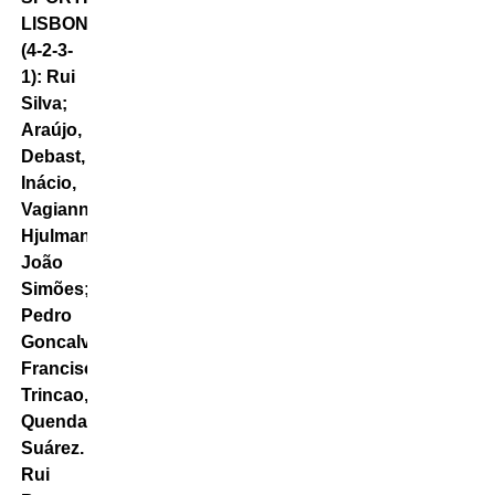
LISBONA
(4-2-3-
1): Rui
Silva;
Araújo,
Debast,
Inácio,
Vagiannidis;
Hjulmand,
João
Simões;
Pedro
Goncalves,
Francisco
Trincao,
Quenda;
Suárez. All.
Rui