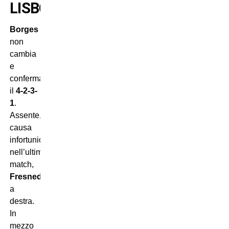
LISBONA
Borges
non
cambia
e
conferma
il
4-2-3-
1
.
Assente,
causa
infortunio
nell’ultimo
match,
Fresneda
a
destra.
In
mezzo