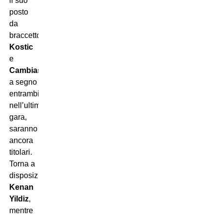
il suo
posto
da
braccetto.
Kostic
e
Cambiaso
,
a segno
entrambi
nell’ultima
gara,
saranno
ancora
titolari.
Torna a
disposizione
Kenan
Yildiz
,
mentre