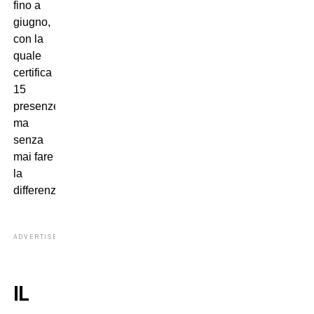
fino a
giugno,
con la
quale
certifica
15
presenze
ma
senza
mai fare
la
differenza.
ADVERTISEMENT
IL