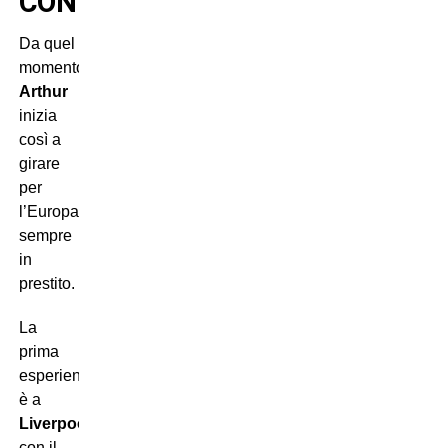
CONTINUI
Da quel
momento,
Arthur
inizia
così a
girare
per
l’Europa:
sempre
in
prestito.
La
prima
esperienza
è a
Liverpool
,
con il