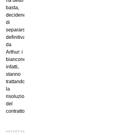
ha detto
basta,
decidendo
di
separarsi
definitivamente
da
Arthur: i
bianconeri,
infatti,
stanno
trattando
la
risoluzione
del
contratto.
ADVERTISEMENT