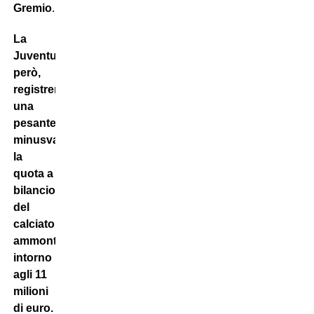
Gremio
.
La
Juventus,
però,
registrerà
una
pesante
minusvalenza:
la
quota a
bilancio
del
calciatore
ammonta
intorno
agli 11
milioni
di euro.