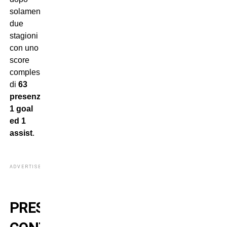
solamente
due
stagioni
con uno
score
complessivo
di
63
presenze
,
1 goal
ed 1
assist
.
ADVERTISEMENT
PRESTITI