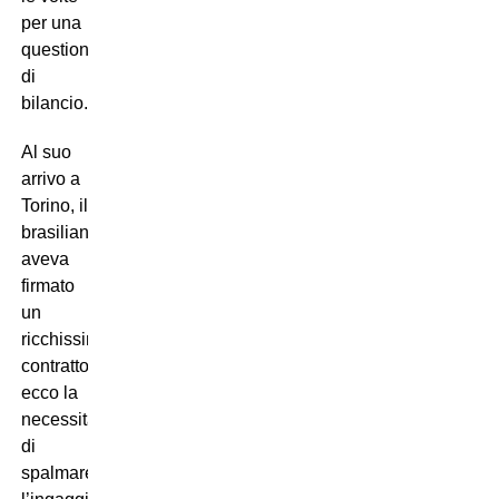
per una
questione
di
bilancio.
Al suo
arrivo a
Torino, il
brasiliano
aveva
firmato
un
ricchissimo
contratto:
ecco la
necessità
di
spalmare