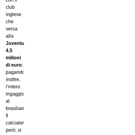
club
inglese
che
versa
alla
Juventus
4,5
milioni
di euro
:
pagando,
inoltre,
l’intero
ingaggio
al
brasiliano.
Il
calciatore,
però, si