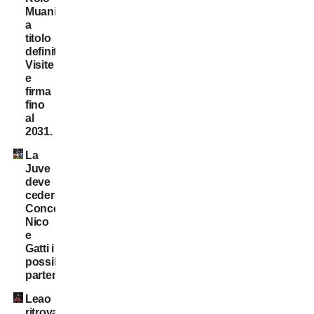
Muani:
a
titolo
definitivo!
Visite
e
firma
fino
al
2031.
La
Juve
deve
cedere:
Conceição,
Nico
e
Gatti i
possibili
partenti
Leao
ritrova