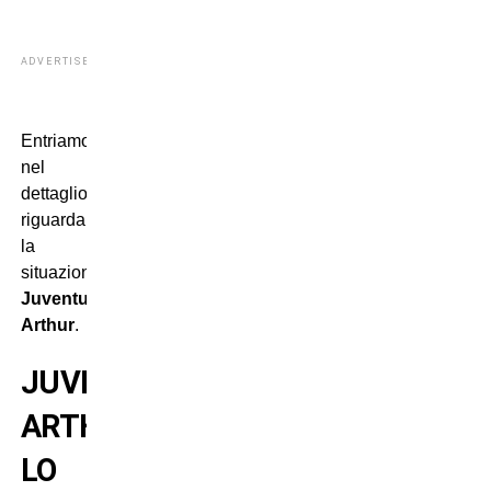
ADVERTISEMENT
Entriamo
nel
dettaglio
riguardante
la
situazione
Juventus-
Arthur
.
JUVENTUS-
ARTHUR:
LO