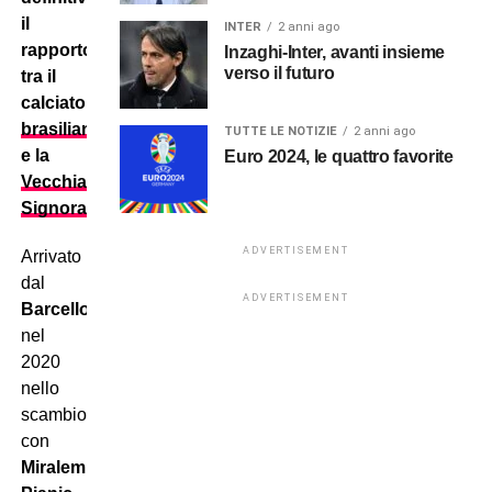
il
INTER
2 anni ago
rapporto
Inzaghi-Inter, avanti insieme
verso il futuro
tra il
calciatore
brasiliano
TUTTE LE NOTIZIE
2 anni ago
e la
Euro 2024, le quattro favorite
Vecchia
Signora
.
ADVERTISEMENT
Arrivato
dal
ADVERTISEMENT
Barcellona
nel
2020
nello
scambio
con
Miralem