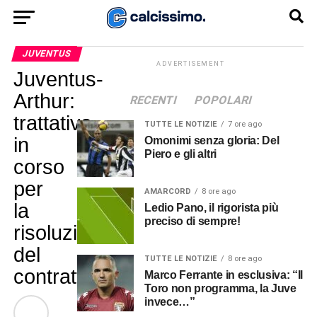
JUVENTUS
ADVERTISEMENT
Juventus-
Arthur:
RECENTI
POPOLARI
trattativa
TUTTE LE NOTIZIE
7 ore ago
in
Omonimi senza gloria: Del
Piero e gli altri
corso
per
AMARCORD
8 ore ago
la
Ledio Pano, il rigorista più
preciso di sempre!
risoluzione
del
TUTTE LE NOTIZIE
8 ore ago
contratto
Marco Ferrante in esclusiva: “Il
Toro non programma, la Juve
invece…”