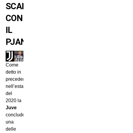
SCAMBIO
CON
IL
PJANIC
Come
detto in
precedenza,
nell’estate
del
2020 la
Juve
conclude
una
delle