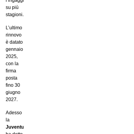
l’ingaggio
su più
stagioni.
L’ultimo
rinnovo
è datato
gennaio
2025,
con la
firma
posta
fino 30
giugno
2027.
Adesso
la
Juventus