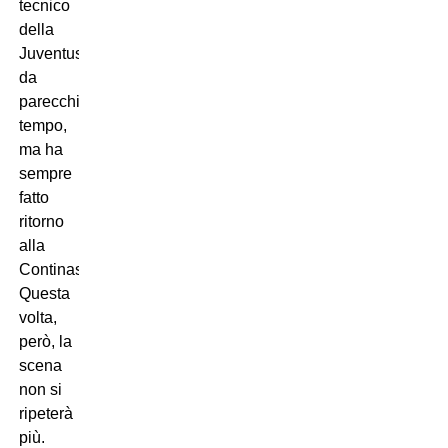
tecnico
della
Juventus
da
parecchio
tempo,
ma ha
sempre
fatto
ritorno
alla
Continassa.
Questa
volta,
però, la
scena
non si
ripeterà
più.