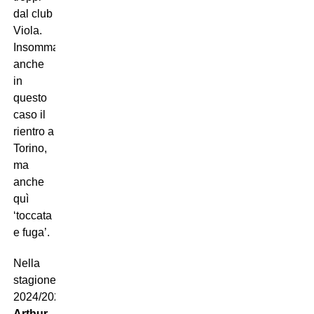
dal club
Viola.
Insomma:
anche
in
questo
caso il
rientro a
Torino,
ma
anche
quì
‘toccata
e fuga’.
Nella
stagione
2024/2025
Arthur