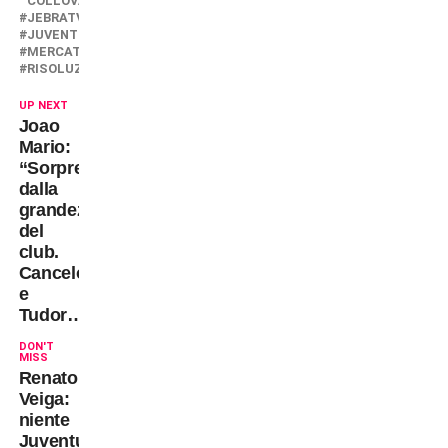
COLLOVATI
JEBRATV
JUVENTUS
MERCATO
RISOLUZIONE
UP NEXT
Joao
Mario:
“Sorpreso
dalla
grandezza
del
club.
Cancelo
e
Tudor…”
DON'T
MISS
Renato
Veiga:
niente
Juventus