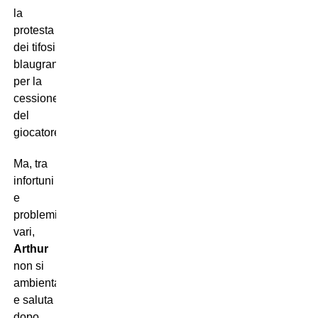
la
protesta
dei tifosi
blaugrana
per la
cessione
del
giocatore.
Ma, tra
infortuni
e
problemi
vari,
Arthur
non si
ambienta
e saluta
dopo