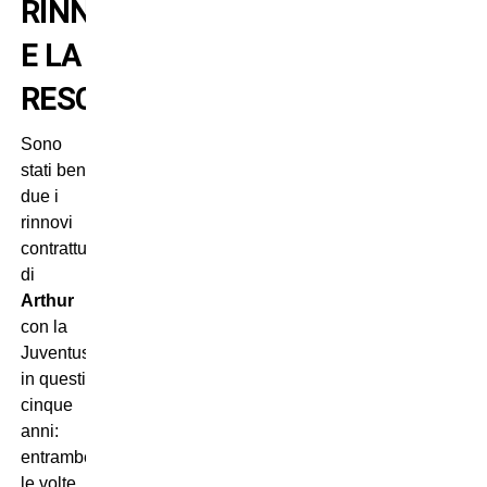
RINNOVO
E LA
RESCISSIONE
Sono
stati ben
due i
rinnovi
contrattuale
di
Arthur
con la
Juventus
in questi
cinque
anni:
entrambe
le volte