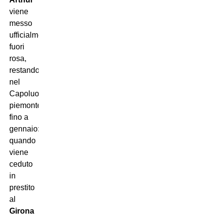
viene
messo
ufficialmente
fuori
rosa,
restando
nel
Capoluogo
piemontese
fino a
gennaio:
quando
viene
ceduto
in
prestito
al
Girona