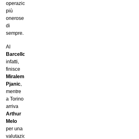
operazioni
più
onerose
di
sempre.
Al
Barcellona
,
infatti,
finisce
Miralem
Pjanic
,
mentre
a Torino
arriva
Arthur
Melo
per una
valutazione