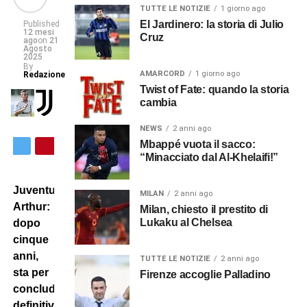
TUTTE LE NOTIZIE
1 giorno ago
El Jardinero: la storia di Julio
Published
12 mesi
Cruz
ago
on
21
Agosto
2025
By
AMARCORD
1 giorno ago
Redazione
Twist of Fate: quando la storia
cambia
NEWS
2 anni ago
Mbappé vuota il sacco:
“Minacciato dal Al-Khelaifi!”
Juventus-
MILAN
2 anni ago
Arthur:
Milan, chiesto il prestito di
Lukaku al Chelsea
dopo
cinque
anni,
TUTTE LE NOTIZIE
2 anni ago
sta per
Firenze accoglie Palladino
concludersi
definitivamente