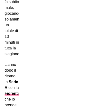
fa subito
male,
giocando
solamente
un
totale di
13
minuti in
tutta la
stagione.
L’anno
dopo il
ritorno
in
Serie
A
con la
Fiorentina
,
che lo
prende