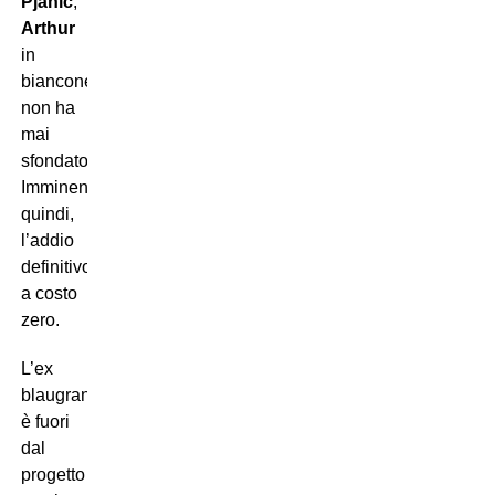
Pjanic
,
Arthur
in
bianconero
non ha
mai
sfondato.
Imminente,
quindi,
l’addio
definitivo:
a costo
zero.
L’ex
blaugrana
è fuori
dal
progetto