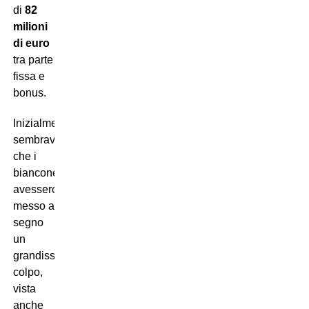
di
82
milioni
di euro
tra parte
fissa e
bonus.
Inizialmente
sembrava
che i
bianconeri
avessero
messo a
segno
un
grandissimo
colpo,
vista
anche