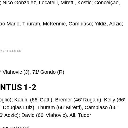
; Nico Gonzalez, Locatelli, Miretti, Kostic; Conceiçao,
Joao Mario, Thuram, McKennie, Cambiaso; Yildiz, Adzic;
DVERTISEMENT
′ Vlahovic (J), 71′ Gondo (R)
NTUS 1-2
oglio); Kalulu (66′ Gatti), Bremer (46′ Rugani), Kelly (66′
6′ Douglas Luiz), Thuram (66′ Miretti), Cambiaso (66′
′ Adzic); David (66′ Vlahovic). All. Tudor