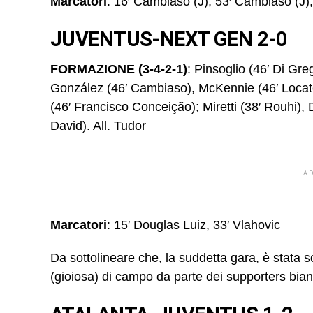
Marcatori
: 16′ Cambiaso (J), 53′ Cambiaso (J),
JUVENTUS-NEXT GEN 2-0
FORMAZIONE (3-4-2-1)
: Pinsoglio (46′ Di Greg
González (46′ Cambiaso), McKennie (46′ Locate
(46′ Francisco Conceição); Miretti (38′ Rouhi), 
David). All. Tudor
A
Marcatori
: 15′ Douglas Luiz, 33′ Vlahovic
Da sottolineare che, la suddetta gara, è stata
(gioiosa) di campo da parte dei supporters bian