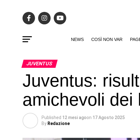
NEWS
COSÌ NON VAR
PAG
JUVENTUS
Juventus: risulta
amichevoli dei 
Published
12 mesi ago
on
17 Agosto 2025
By
Redazione