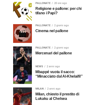
PALLONATE
20 ore ago
Religione e pallone: per chi
tifano i Papi?
PALLONATE
2 giorni ago
Cinema nel pallone
PALLONATE
2 giorni ago
Mercenari del pallone
NEWS
2 anni ago
Mbappé vuota il sacco:
“Minacciato dal Al-Khelaifi!”
MILAN
2 anni ago
Milan, chiesto il prestito di
Lukaku al Chelsea