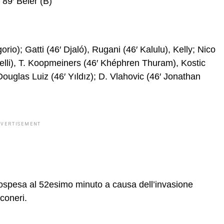
 89′ Beier (B)
orio); Gatti (46′ Djaló), Rugani (46′ Kalulu), Kelly; Nico
lli), T. Koopmeiners (46′ Khéphren Thuram), Kostic
Douglas Luiz (46′ Yıldız); D. Vlahovic (46′ Jonathan
DVERTISEMENT
 sospesa al 52esimo minuto a causa dell’invasione
coneri.