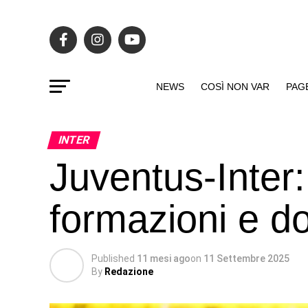
NEWS
COSÌ NON VAR
PAG
INTER
Juventus-Inter:
formazioni e d
Published
11 mesi ago
on
11 Settembre 2025
By
Redazione