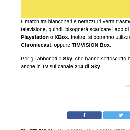
Il match tra bianconeri e nerazzurri verrà tras
televisione, quindi, bisognerà scaricare l’app d
Playstation
o
XBox
. Inoltre, si potranno utili
Chromecast
, oppure
TIMVISION Box
.
Per gli abbonati a
Sky
, che hanno sottoscritto
anche in
Tv
sul canale
214 di
Sky
.
A