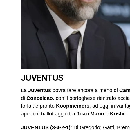
JUVENTUS
La
Juventus
dovrà fare ancora a meno di
Cam
di
Conceicao
, con il portoghese rientrato acci
forfait è pronto
Koopmeiners
, ad oggi in vant
aperto il ballottaggio tra
Joao Mario
e
Kostic
.
JUVENTUS (3-4-2-1)
: Di Gregorio; Gatti, Brem