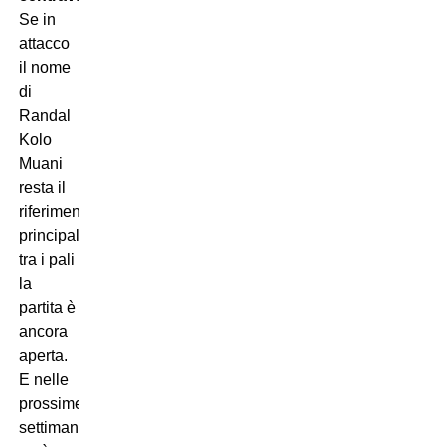
Se in
attacco
il nome
di
Randal
Kolo
Muani
resta il
riferimento
principale,
tra i pali
la
partita è
ancora
aperta.
E nelle
prossime
settimane