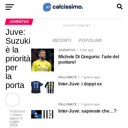
JUVENTUS
ADVERTISEMENT
Juve:
Suzuki
RECENTI
POPOLARI
è la
JUVENTUS
3 ore ago
priorità
Michele Di Gregorio: l’arte del
portiere!
per
la
PALLONATE
1 giorno ago
porta
Inter-Juve: i doppi ex
PALLONATE
1 giorno ago
Inter-Juve: sapevate che…?
Published
1 mese
ago
on
5
Luglio
2026