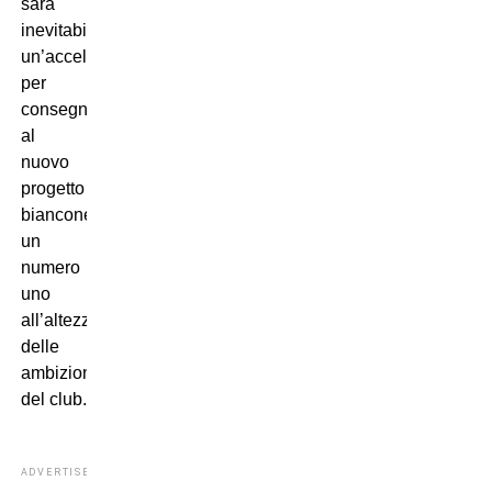
sarà
inevitabile
un’accelerazione
per
consegnare
al
nuovo
progetto
bianconero
un
numero
uno
all’altezza
delle
ambizioni
del club.
ADVERTISEMENT