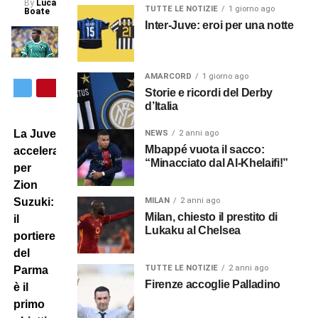
By
Luca
TUTTE LE NOTIZIE
1 giorno ago
Boate
Inter-Juve: eroi per una notte
AMARCORD
1 giorno ago
Storie e ricordi del Derby
d’Italia
La Juve
NEWS
2 anni ago
Mbappé vuota il sacco:
accelera
“Minacciato dal Al-Khelaifi!”
per
Zion
MILAN
2 anni ago
Suzuki:
Milan, chiesto il prestito di
il
Lukaku al Chelsea
portiere
del
TUTTE LE NOTIZIE
2 anni ago
Parma
Firenze accoglie Palladino
è il
primo