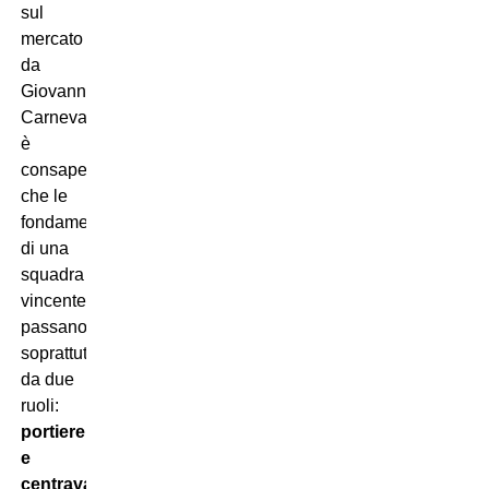
sul
mercato
da
Giovanni
Carnevali,
è
consapevole
che le
fondamenta
di una
squadra
vincente
passano
soprattutto
da due
ruoli:
portiere
e
centravanti
.