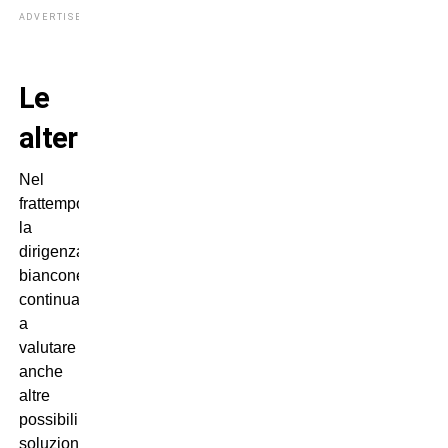
ADVERTISEMENT
Le
alternative
Nel
frattempo
la
dirigenza
bianconera
continua
a
valutare
anche
altre
possibili
soluzioni.