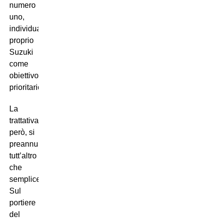
numero
uno,
individuando
proprio
Suzuki
come
obiettivo
prioritario.
La
trattativa,
però, si
preannuncia
tutt’altro
che
semplice.
Sul
portiere
del