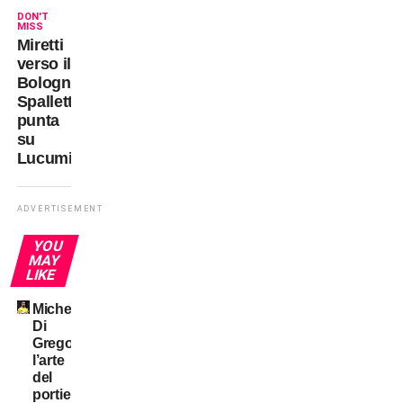
DON'T
MISS
Miretti
verso il
Bologna,
Spalletti
punta
su
Lucumi
ADVERTISEMENT
YOU
MAY
LIKE
Michele
Di
Gregorio:
l’arte
del
portiere!