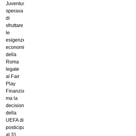
Juventus
sperava
di
sfruttare
le
esigenze
economiche
della
Roma
legate
al Fair
Play
Finanziario,
ma la
decisione
della
UEFA di
posticipare
al 31