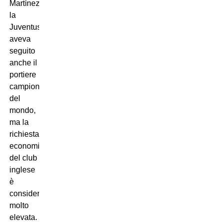
Martínez:
la
Juventus
aveva
seguito
anche il
portiere
campione
del
mondo,
ma la
richiesta
economica
del club
inglese
è
considerata
molto
elevata.