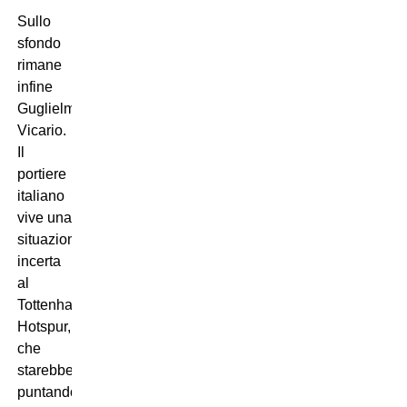
Sullo
sfondo
rimane
infine
Guglielmo
Vicario.
Il
portiere
italiano
vive una
situazione
incerta
al
Tottenham
Hotspur,
che
starebbe
puntando