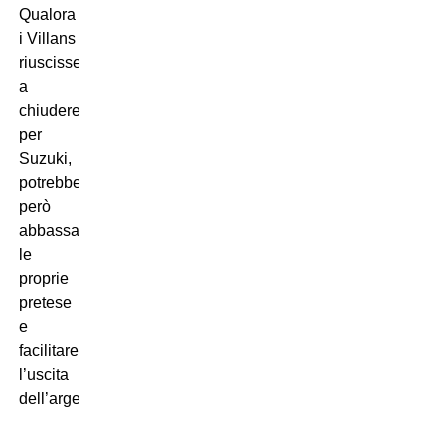
Qualora
i Villans
riuscissero
a
chiudere
per
Suzuki,
potrebbero
però
abbassare
le
proprie
pretese
e
facilitare
l’uscita
dell’argentino.