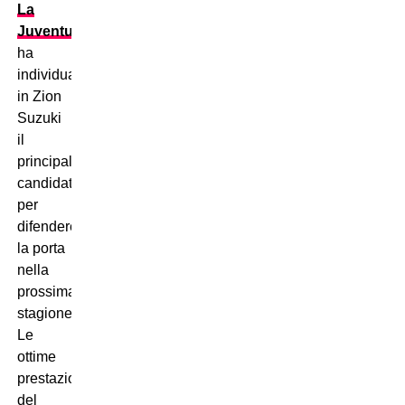
La
Juventus
ha
individuato
in Zion
Suzuki
il
principale
candidato
per
difendere
la porta
nella
prossima
stagione.
Le
ottime
prestazioni
del