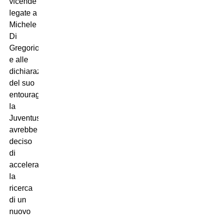
vicende
legate a
Michele
Di
Gregorio
e alle
dichiarazioni
del suo
entourage,
la
Juventus
avrebbe
deciso
di
accelerare
la
ricerca
di un
nuovo