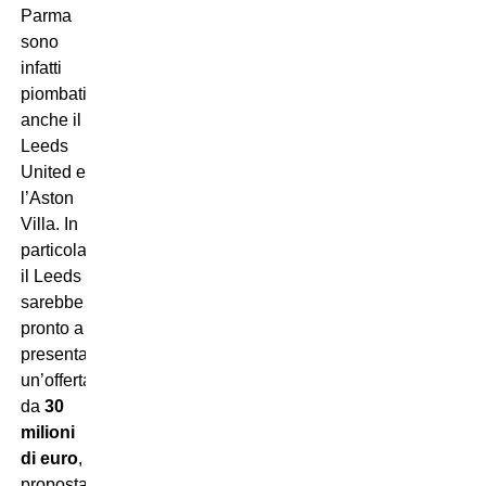
Parma
sono
infatti
piombati
anche il
Leeds
United e
l’Aston
Villa. In
particolare
il Leeds
sarebbe
pronto a
presentare
un’offerta
da
30
milioni
di euro
,
proposta