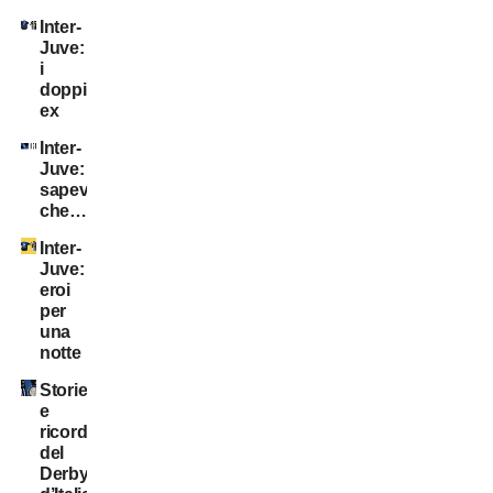
Inter-
Juve:
i
doppi
ex
Inter-
Juve:
sapevate
che…?
Inter-
Juve:
eroi
per
una
notte
Storie
e
ricordi
del
Derby