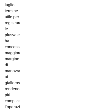
luglio il
termine
utile per
registrare
le
plusvalenze
ha
concesso
maggiore
margine
di
manovra
ai
giallorossi,
rendendo
più
complicata
l’operazione.