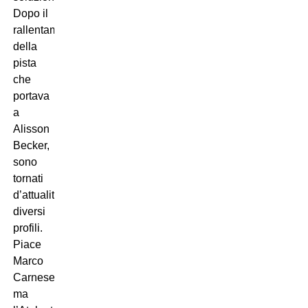
Dopo il
rallentamento
della
pista
che
portava
a
Alisson
Becker,
sono
tornati
d’attualità
diversi
profili.
Piace
Marco
Carnesecchi,
ma