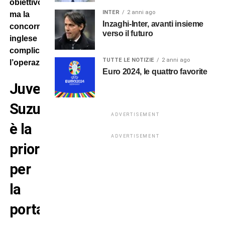
obiettivo,
INTER
2 anni ago
ma la
Inzaghi-Inter, avanti insieme
concorrenza
verso il futuro
inglese
complica
TUTTE LE NOTIZIE
2 anni ago
l’operazione.
Euro 2024, le quattro favorite
Juve:
Suzuki
ADVERTISEMENT
è la
ADVERTISEMENT
priorità
per
la
porta