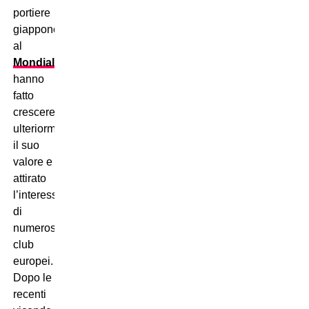
portiere
giapponese
al
Mondiale
hanno
fatto
crescere
ulteriormente
il suo
valore e
attirato
l’interesse
di
numerosi
club
europei.
Dopo le
recenti