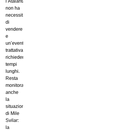
l’Atalanta
non ha
necessità
di
vendere
e
un’eventuale
trattativa
richiederebbe
tempi
lunghi.
Resta
monitorata
anche
la
situazione
di Mile
Svilar:
la