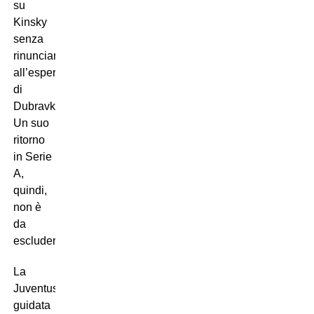
su
Kinsky
senza
rinunciare
all’esperienza
di
Dubravka.
Un suo
ritorno
in Serie
A,
quindi,
non è
da
escludere.
La
Juventus,
guidata