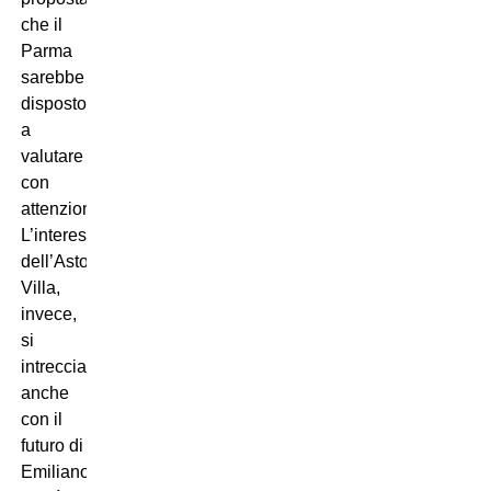
che il
Parma
sarebbe
disposto
a
valutare
con
attenzione.
L’interesse
dell’Aston
Villa,
invece,
si
intreccia
anche
con il
futuro di
Emiliano