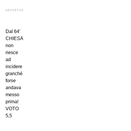
ADVERTISEMENT
Dal 64’
CHIESA:
non
riesce
ad
incidere
granché,
forse
andava
messo
prima!
VOTO
5,5