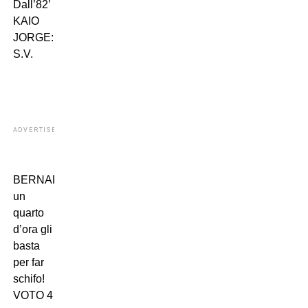
Dall’82’
KAIO
JORGE:
S.V.
ADVERTISEMENT
BERNARDESCHI:
un
quarto
d’ora gli
basta
per far
schifo!
VOTO 4