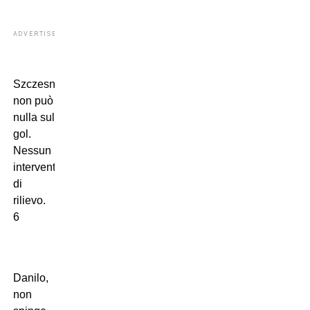
ADVERTISEMENT
Szczesny,
non può
nulla sul
gol.
Nessun
intervento
di
rilievo.
6
Danilo,
non