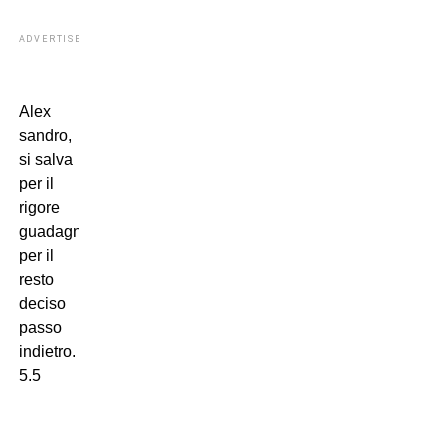
ADVERTISEMENT
Alex
sandro,
si salva
per il
rigore
guadagnato
per il
resto
deciso
passo
indietro.
5.5