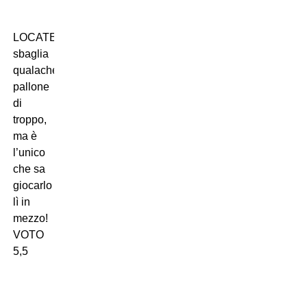
LOCATELLI:
sbaglia
qualache
pallone
di
troppo,
ma è
l’unico
che sa
giocarlo
lì in
mezzo!
VOTO
5,5