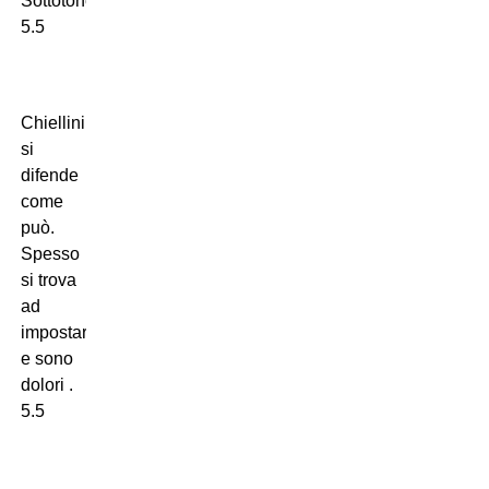
Sottotono.
5.5
Chiellini,
si
difende
come
può.
Spesso
si trova
ad
impostare
e sono
dolori .
5.5