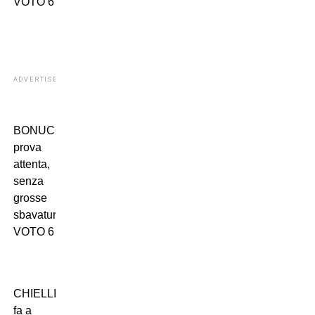
VOTO 6
ADVERTISEMENT
BONUCCI:
prova
attenta,
senza
grosse
sbavature.
VOTO 6
CHIELLINI:
fa a