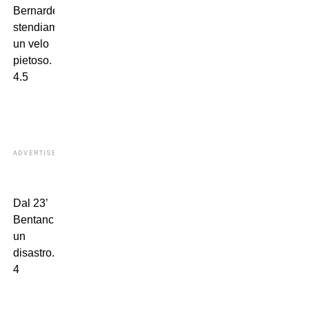
Bernardeschi,
stendiamo
un velo
pietoso.
4.5
ADVERTISEMENT
Dal 23’
Bentancur,
un
disastro.
4