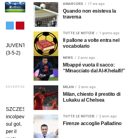
AMARCORD
17 ore ago
Quando non esisteva la
traversa
TUTTE LE NOTIZIE
1 giorno ago
Il pallone a volte entra nel
JUVENTUS
vocabolario
(3-5-2)
NEWS
2 anni ago
Mbappé vuota il sacco:
“Minacciato dal Al-Khelaifi!”
MILAN
2 anni ago
ADVERTISEMENT
Milan, chiesto il prestito di
Lukaku al Chelsea
SZCZESNY:
incolpevole
TUTTE LE NOTIZIE
2 anni ago
Firenze accoglie Palladino
sul gol,
per il