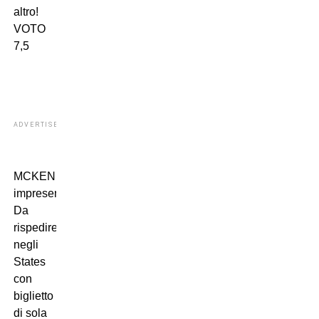
altro!
VOTO
7,5
ADVERTISEMENT
MCKENNIE:
impresentabile!
Da
rispedire
negli
States
con
biglietto
di sola