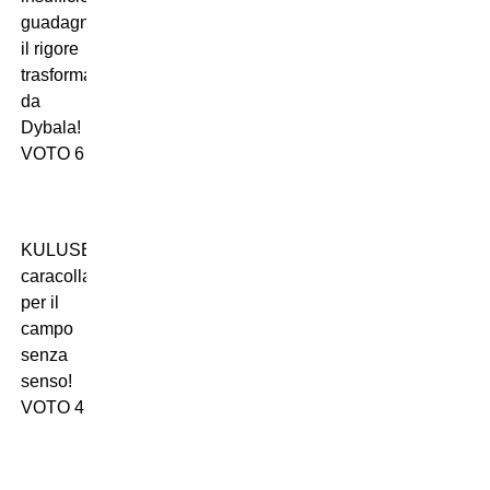
guadagnandosi
il rigore
trasformato
da
Dybala!
VOTO 6
KULUSEVSKI:
caracolla
per il
campo
senza
senso!
VOTO 4