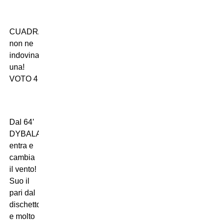
CUADRADO:
non ne
indovina
una!
VOTO 4
Dal 64’
DYBALA:
entra e
cambia
il vento!
Suo il
pari dal
dischetto
e molto