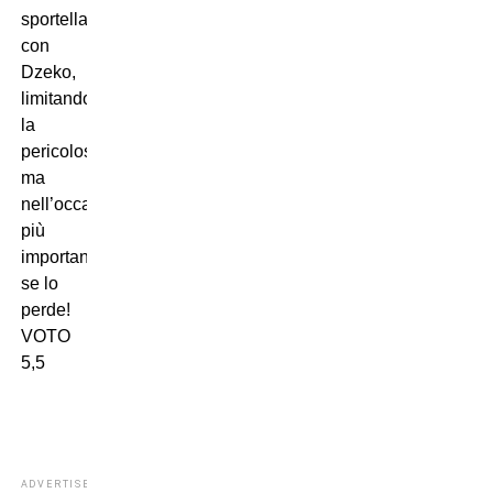
sportellate
con
Dzeko,
limitandone
la
pericolosità,
ma
nell’occasione
più
importante
se lo
perde!
VOTO
5,5
ADVERTISEMENT