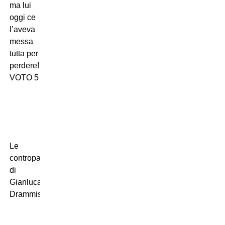
ma lui
oggi ce
l’aveva
messa
tutta per
perdere!
VOTO 5
Le
contropagelle
di
Gianluca
Drammis