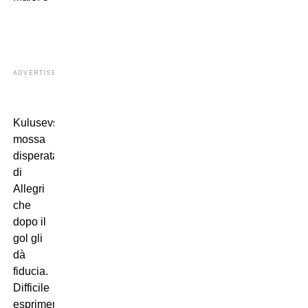
ADVERTISEMENT
Kulusevski,
mossa
disperata
di
Allegri
che
dopo il
gol gli
dà
fiducia.
Difficile
esprimere