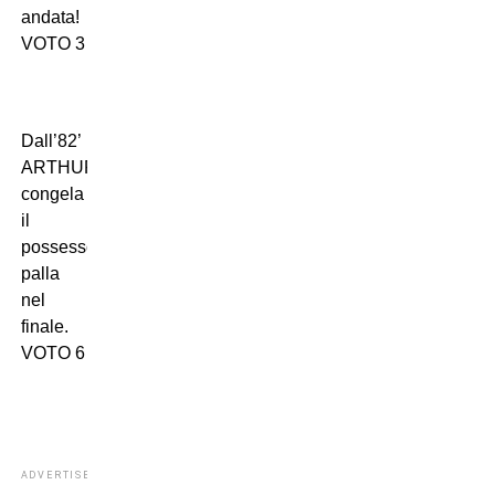
andata!
VOTO 3
Dall’82’
ARTHUR:
congela
il
possesso
palla
nel
finale.
VOTO 6
ADVERTISEMENT