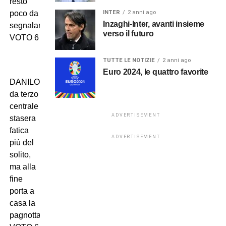
resto
INTER
2 anni ago
poco da
Inzaghi-Inter, avanti insieme
segnalare…
verso il futuro
VOTO 6
TUTTE LE NOTIZIE
2 anni ago
Euro 2024, le quattro favorite
DANILO:
da terzo
centrale
ADVERTISEMENT
stasera
fatica
ADVERTISEMENT
più del
solito,
ma alla
fine
porta a
casa la
pagnotta!