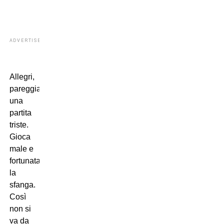
ADVERTISEMENT
Allegri,
pareggia
una
partita
triste.
Gioca
male e
fortunatamente
la
sfanga.
Così
non si
va da