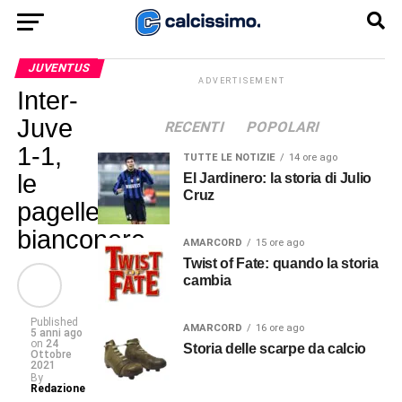
JUVENTUS
ADVERTISEMENT
Inter-
Juve
RECENTI
POPOLARI
1-1,
TUTTE LE NOTIZIE
14 ore ago
le
El Jardinero: la storia di Julio
Cruz
pagelle
bianconere
AMARCORD
15 ore ago
Twist of Fate: quando la storia
cambia
Published
AMARCORD
16 ore ago
5 anni ago
on
24
Storia delle scarpe da calcio
Ottobre
2021
By
Redazione