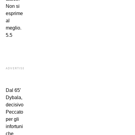
Non si
esprime
al
meglio.
5.5
ADVERTISEMENT
Dal 65’
Dybala,
decisivo.
Peccato
per gli
infortuni
che