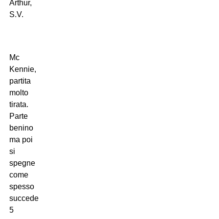
Arthur,
S.V.
Mc
Kennie,
partita
molto
tirata.
Parte
benino
ma poi
si
spegne
come
spesso
succede.
5