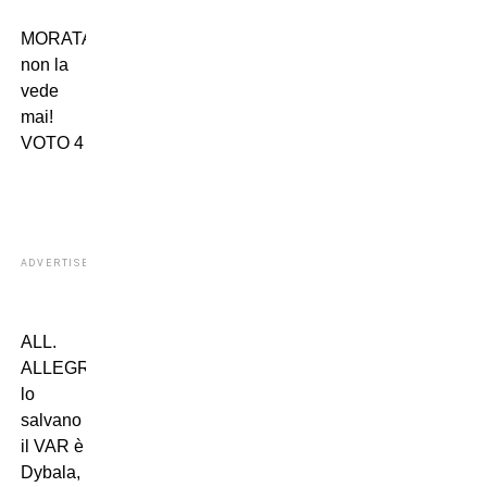
MORATA:
non la
vede
mai!
VOTO 4
ADVERTISEMENT
ALL.
ALLEGRI:
lo
salvano
il VAR è
Dybala,