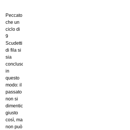
Peccato
che un
ciclo di
9
Scudetti
di fila si
sia
concluso
in
questo
modo: il
passato
non si
dimentica,
giusto
così, ma
non può