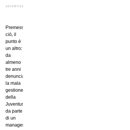
ADVERTISEMENT
Premesso
ciò, il
punto è
un altro:
da
almeno
tre anni
denunciavo
la mala
gestione
della
Juventus
da parte
di un
management