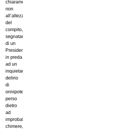
chiaramente
non
all’altezza
del
compito,
segnatamente
di un
Presidente
in preda
ad un
inquietante
delirio
di
onnipotenza,
perso
dietro
ad
improbabili
chimere,