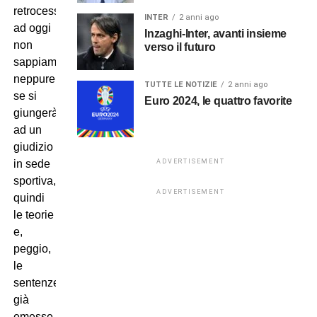
retrocessione:
INTER
2 anni ago
ad oggi
Inzaghi-Inter, avanti insieme
non
verso il futuro
sappiamo
neppure
TUTTE LE NOTIZIE
2 anni ago
se si
Euro 2024, le quattro favorite
giungerà
ad un
giudizio
ADVERTISEMENT
in sede
sportiva,
ADVERTISEMENT
quindi
le teorie
e,
peggio,
le
sentenze
già
emesse