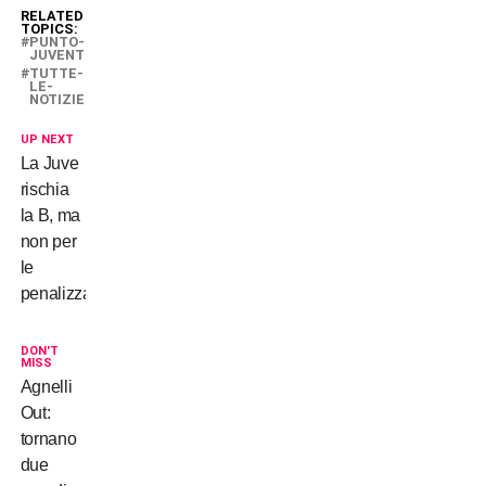
RELATED
TOPICS:
PUNTO-
JUVENTUS
TUTTE-
LE-
NOTIZIE
UP NEXT
La Juve
rischia
la B, ma
non per
le
penalizzazioni!
DON'T
MISS
Agnelli
Out:
tornano
due