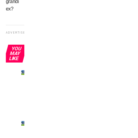
grandi
ex?
ADVERTISEMENT
YOU
MAY
LIKE
Bonucci
fuori
rosa?
Era
ora!!!
La
Juve