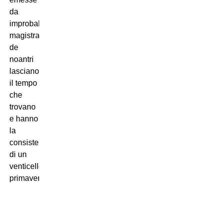
da
improbabili
magistrati
de
noantri
lasciano
il tempo
che
trovano
e hanno
la
consistenza
di un
venticello
primaverile.