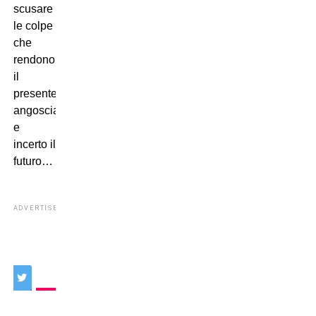
scusare
le colpe
che
rendono
il
presente
angosciante
e
incerto il
futuro…
ADVERTISEMENT