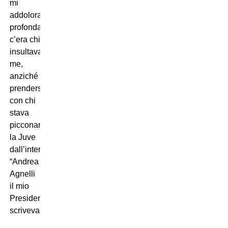
mi
addolora
profondamente),
c’era chi
insultava
me,
anziché
prendersela
con chi
stava
picconando
la Juve
dall’interno:
“Andrea
Agnelli
il mio
Presidente”,
scrivevano.