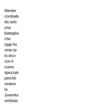
Mentre
combattevo
da solo
una
battaglia
che
oggi ho
vinto (e
lo dico
con il
cuore
spezzato,
perché
vedere
la
Juventus
umiliata