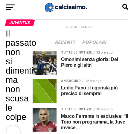
JUVENTUS
ADVERTISEMENT
Il
passato
RECENTI
POPOLARI
non
TUTTE LE NOTIZIE
12 ore ago
si
Omonimi senza gloria: Del
Piero e gli altri
dimentica,
ma
AMARCORD
12 ore ago
non
Ledio Pano, il rigorista più
preciso di sempre!
scusa
le
TUTTE LE NOTIZIE
13 ore ago
colpe
Marco Ferrante in esclusiva: “Il
Toro non programma, la Juve
invece…”