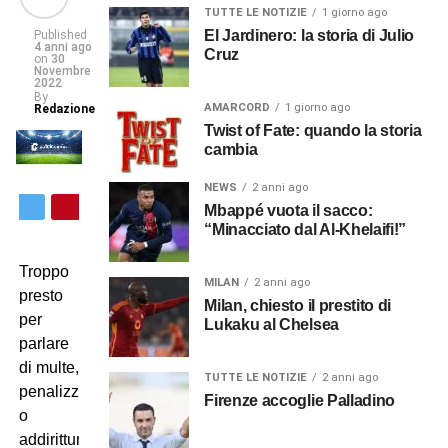
TUTTE LE NOTIZIE
1 giorno ago
El Jardinero: la storia di Julio
Published
4 anni ago
Cruz
on
30
Novembre
2022
By
AMARCORD
1 giorno ago
Redazione
Twist of Fate: quando la storia
cambia
NEWS
2 anni ago
Mbappé vuota il sacco:
“Minacciato dal Al-Khelaifi!”
Troppo
MILAN
2 anni ago
presto
Milan, chiesto il prestito di
per
Lukaku al Chelsea
parlare
di multe,
TUTTE LE NOTIZIE
2 anni ago
penalizzazioni
Firenze accoglie Palladino
o
addirittura