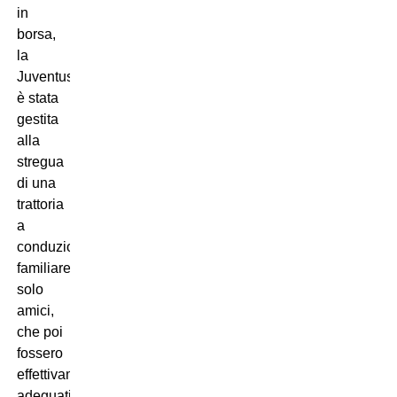
in
borsa,
la
Juventus
è stata
gestita
alla
stregua
di una
trattoria
a
conduzione
familiare:
solo
amici,
che poi
fossero
effettivamente
adeguati