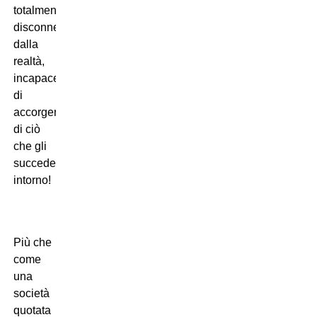
totalmente
disconnesso
dalla
realtà,
incapace
di
accorgersi
di ciò
che gli
succedeva
intorno!
Più che
come
una
società
quotata