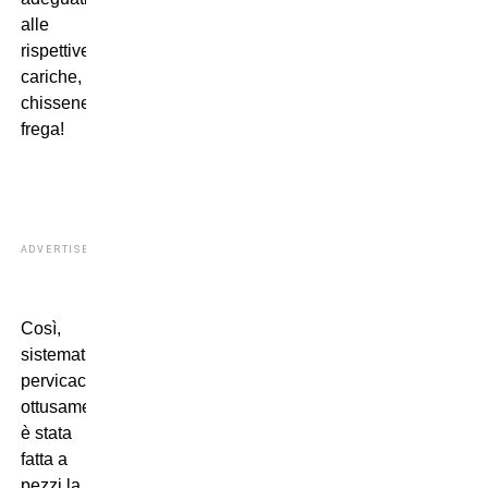
alle
rispettive
cariche,
chissene
frega!
ADVERTISEMENT
Così,
sistematicamente,
pervicacemente,
ottusamente,
è stata
fatta a
pezzi la