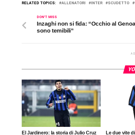
RELATED TOPICS:
ALLENATORI
INTER
SCUDETTO
DON'T MISS
Inzaghi non si fida: “Occhio al Genoa
sono temibili”
A
YO
El Jardinero: la storia di Julio Cruz
Le due vite d