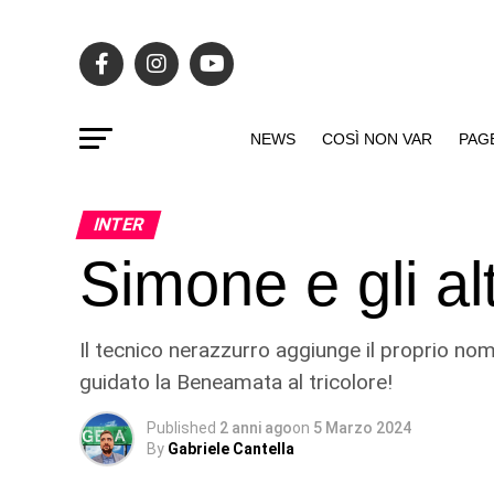
NEWS
COSÌ NON VAR
PAG
INTER
Simone e gli alt
Il tecnico nerazzurro aggiunge il proprio nome
guidato la Beneamata al tricolore!
Published
2 anni ago
on
5 Marzo 2024
By
Gabriele Cantella