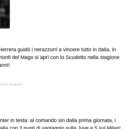
rera guidò i nerazzurri a vincere tutto in Italia, in
rionfi del Mago si aprì con lo Scudetto nella stagione
anni!
DVERTISEMENT
nter in testa: al comando sin dalla prima giornata, i
talia con 3 punti di vantaggio sulla Juve e 5 sul Milan!