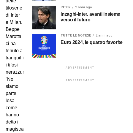
delle
tifoserie
INTER
2 anni ago
Inzaghi-Inter, avanti insieme
di Inter
verso il futuro
e Milan,
Beppe
TUTTE LE NOTIZIE
2 anni ago
Marotta
Euro 2024, le quattro favorite
ci ha
tenuto a
tranquillizzare
i tifosi
ADVERTISEMENT
nerazzurri:
“Noi
ADVERTISEMENT
siamo
parte
lesa
come
hanno
detto i
magistrati