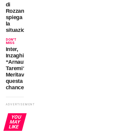
di
Rozzano,
spiega
la
situazione
DON'T
MISS
Inter,
Inzaghi:
“Arnautovic-
Taremi?
Meritavano
questa
chance”
ADVERTISEMENT
YOU
MAY
LIKE