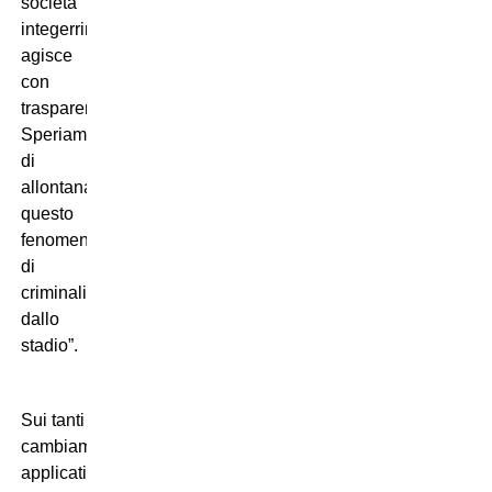
società
integerrima che
agisce
con
trasparenza.
Speriamo
di
allontanare
questo
fenomeno
di
criminalità
dallo
stadio”.
Sui tanti
cambiamenti
applicati