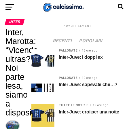
INTER
ADVERTISEMENT
Inter,
Marotta:
RECENTI
POPOLARI
“Vicenda
PALLONATE
18 ore ago
ultras?
Inter-Juve: i doppi ex
Noi
parte
PALLONATE
19 ore ago
lesa,
Inter-Juve: sapevate che…?
siamo
a
TUTTE LE NOTIZIE
19 ore ago
disposizione”
Inter-Juve: eroi per una notte