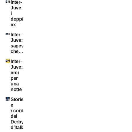
Inter-
Juve:
i
doppi
ex
Inter-
Juve:
sapevate
che…?
Inter-
Juve:
eroi
per
una
notte
Storie
e
ricordi
del
Derby
d’Italia