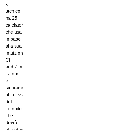
-. Il
tecnico
ha 25
calciatori
che usa
in base
alla sua
intuizioni.
Chi
andrà in
campo
è
sicuramente
all’altezza
del
compito
che
dovrà
affrontare”.