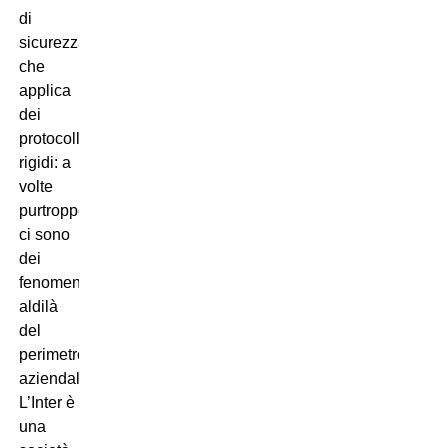
di
sicurezza
che
applica
dei
protocolli
rigidi: a
volte
purtroppo
ci sono
dei
fenomeni
aldilà
del
perimetro
aziendale.
L’Inter è
una