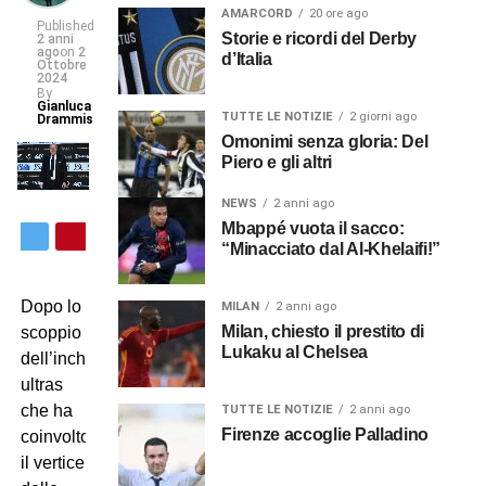
AMARCORD
20 ore ago
Published
Storie e ricordi del Derby
2 anni
ago
on
2
d’Italia
Ottobre
2024
By
Gianluca
TUTTE LE NOTIZIE
2 giorni ago
Drammis
Omonimi senza gloria: Del
Piero e gli altri
NEWS
2 anni ago
Mbappé vuota il sacco:
“Minacciato dal Al-Khelaifi!”
Dopo lo
MILAN
2 anni ago
Milan, chiesto il prestito di
scoppio
Lukaku al Chelsea
dell’inchiesta
ultras
che ha
TUTTE LE NOTIZIE
2 anni ago
Firenze accoglie Palladino
coinvolto
il vertice