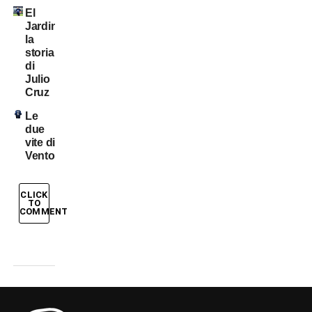
El
Jardinero:
la
storia
di
Julio
Cruz
Le
due
vite di
Ventola
CLICK
TO
COMMENT