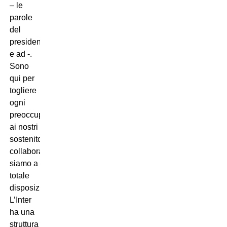
– le
parole
del
presidente
e ad -.
Sono
qui per
togliere
ogni
preoccupazione
ai nostri
sostenitori. Vogliamo
collaborare,
siamo a
totale
disposizione.
L’Inter
ha una
struttura