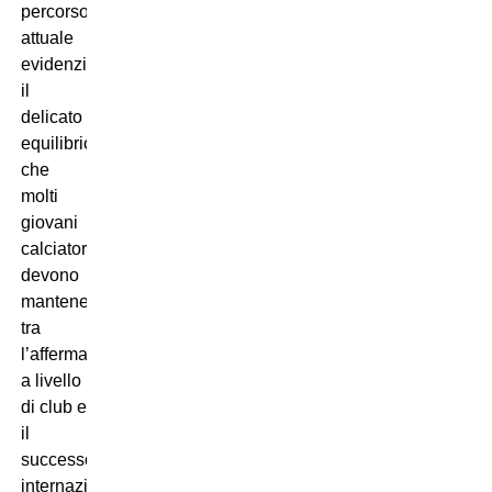
percorso
attuale
evidenzia
il
delicato
equilibrio
che
molti
giovani
calciatori
devono
mantenere
tra
l’affermazione
a livello
di club e
il
successo
internazionale.