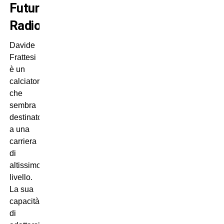
Futuro
Radioso
Davide
Frattesi
è un
calciatore
che
sembra
destinato
a una
carriera
di
altissimo
livello.
La sua
capacità
di