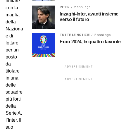
brillare
INTER
2 anni ago
con la
Inzaghi-Inter, avanti insieme
maglia
verso il futuro
della
Nazionale
TUTTE LE NOTIZIE
2 anni ago
e di
Euro 2024, le quattro favorite
lottare
per un
posto
da
ADVERTISEMENT
titolare
in una
ADVERTISEMENT
delle
squadre
più forti
della
Serie A,
l’Inter. Il
suo