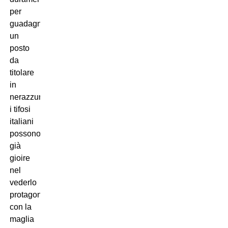
per
guadagnarsi
un
posto
da
titolare
in
nerazzurro,
i tifosi
italiani
possono
già
gioire
nel
vederlo
protagonista
con la
maglia