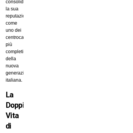
consolidando
la sua
reputazione
come
uno dei
centrocampisti
più
completi
della
nuova
generazione
italiana.
La
Doppia
Vita
di