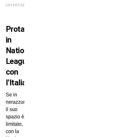
ADVERTISEMENT
Protagonista
in
Nations
League
con
l’Italia
Se in
nerazzurro
il suo
spazio è
limitato,
con la