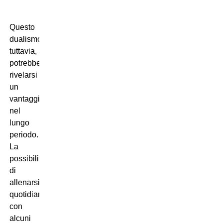
Questo
dualismo,
tuttavia,
potrebbe
rivelarsi
un
vantaggio
nel
lungo
periodo.
La
possibilità
di
allenarsi
quotidianamente
con
alcuni