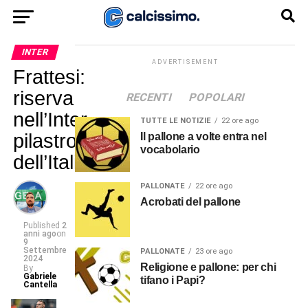
INTER
ADVERTISEMENT
Frattesi:
riserva
RECENTI
POPOLARI
nell’Inter,
TUTTE LE NOTIZIE
22 ore ago
pilastro
Il pallone a volte entra nel
vocabolario
dell’Italia
PALLONATE
22 ore ago
Acrobati del pallone
Published
2
anni ago
on
9
Settembre
PALLONATE
23 ore ago
2024
Religione e pallone: per chi
By
Gabriele
tifano i Papi?
Cantella