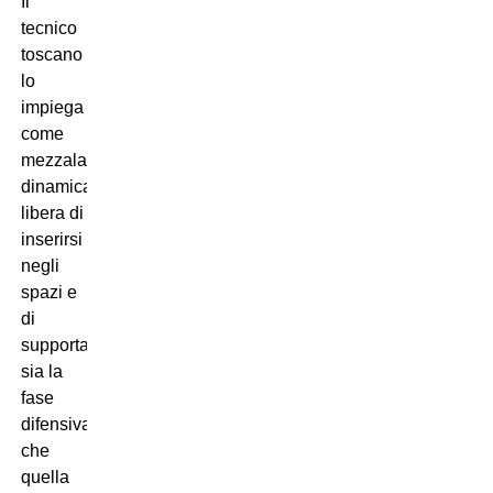
Il
tecnico
toscano
lo
impiega
come
mezzala
dinamica,
libera di
inserirsi
negli
spazi e
di
supportare
sia la
fase
difensiva
che
quella