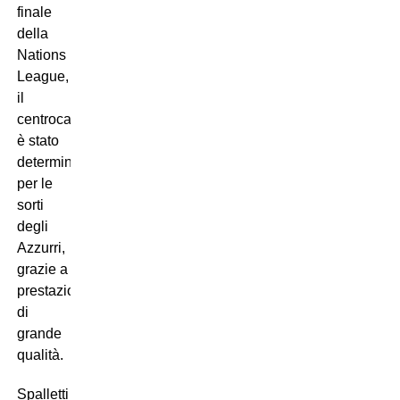
finale
della
Nations
League,
il
centrocampista
è stato
determinante
per le
sorti
degli
Azzurri,
grazie a
prestazioni
di
grande
qualità.
Spalletti