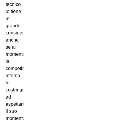
tecnico
lo tiene
in
grande
considerazione,
anche
se al
momento
la
competizione
interna
lo
costringe
ad
aspettare
il suo
momento.