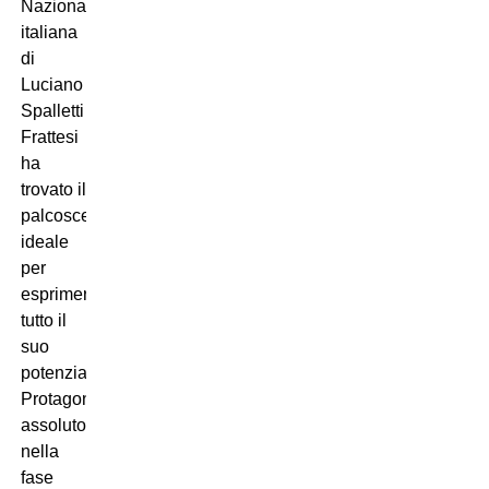
Nazionale
italiana
di
Luciano
Spalletti
Frattesi
ha
trovato il
palcoscenico
ideale
per
esprimere
tutto il
suo
potenziale.
Protagonista
assoluto
nella
fase