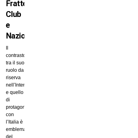
Frattesi:
Club
e
Nazionale
Il
contrasto
tra il suo
ruolo da
riserva
nell’Inter
e quello
di
protagonista
con
l’Italia è
emblematico
del