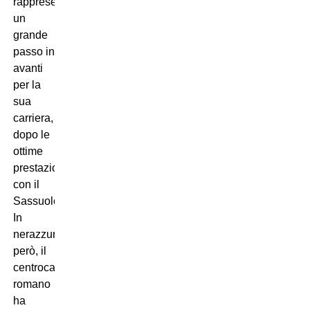
rappresentato
un
grande
passo in
avanti
per la
sua
carriera,
dopo le
ottime
prestazioni
con il
Sassuolo.
In
nerazzurro,
però, il
centrocampista
romano
ha