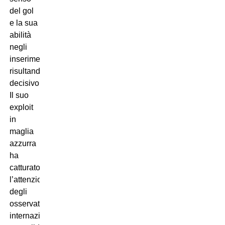
del gol
e la sua
abilità
negli
inserimenti,
risultando
decisivo.
Il suo
exploit
in
maglia
azzurra
ha
catturato
l’attenzione
degli
osservatori
internazionali,