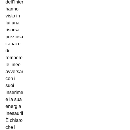
dell’Inter
hanno
visto in
lui una
risorsa
preziosa,
capace
di
rompere
le linee
avversarie
con i
suoi
inserimenti
e la sua
energia
inesauribile.
È chiaro
che il