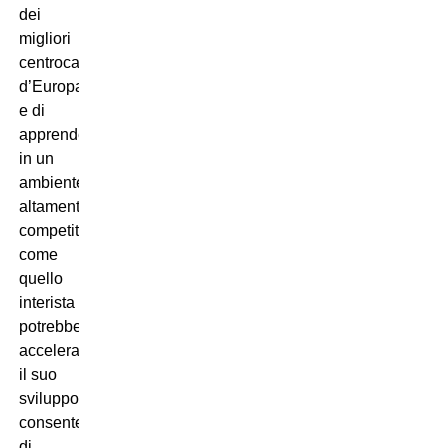
dei
migliori
centrocampisti
d’Europa
e di
apprendere
in un
ambiente
altamente
competitivo
come
quello
interista
potrebbe
accelerare
il suo
sviluppo,
consentendogli
di