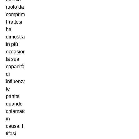
ruolo da
comprimario,
Frattesi
ha
dimostrato
in più
occasioni
la sua
capacità
di
influenzare
le
partite
quando
chiamato
in
causa. I
tifosi