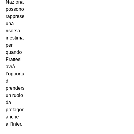
Nazionale
possono
rappresentare
una
risorsa
inestimabile
per
quando
Frattesi
avrà
l’opportunità
di
prendersi
un ruolo
da
protagonista
anche
all’Inter.