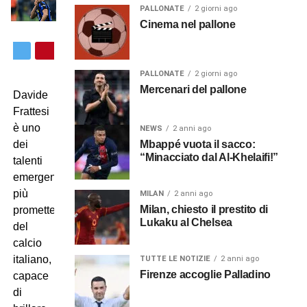
PALLONATE
2 giorni ago
Cinema nel pallone
PALLONATE
2 giorni ago
Mercenari del pallone
Davide
Frattesi
è uno
NEWS
2 anni ago
Mbappé vuota il sacco:
dei
“Minacciato dal Al-Khelaifi!”
talenti
emergenti
più
MILAN
2 anni ago
Milan, chiesto il prestito di
promettenti
Lukaku al Chelsea
del
calcio
italiano,
TUTTE LE NOTIZIE
2 anni ago
Firenze accoglie Palladino
capace
di