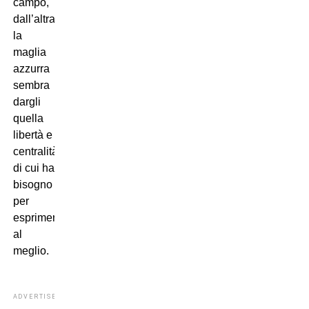
campo,
dall’altra,
la
maglia
azzurra
sembra
dargli
quella
libertà e
centralità
di cui ha
bisogno
per
esprimersi
al
meglio.
ADVERTISEMENT