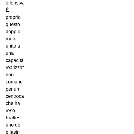
offensiva.
È
proprio
questo
doppio
ruolo,
unito a
una
capacità
realizzativa
non
comune
per un
centrocampista,
che ha
reso
Frattesi
uno dei
pilastri