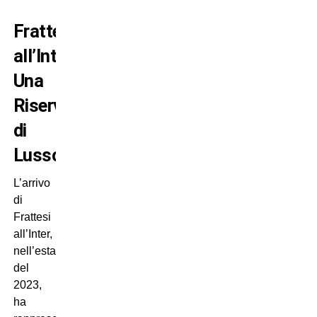
Frattesi
all’Inter:
Una
Riserva
di
Lusso
L’arrivo
di
Frattesi
all’Inter,
nell’estate
del
2023,
ha