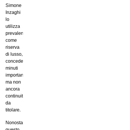
Simone
Inzaghi
lo
utilizza
prevalentemente
come
riserva
di lusso,
concedendogli
minuti
importanti,
ma non
ancora
continuità
da
titolare.
Nonostante
questo