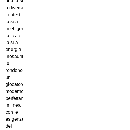
adattarsi
a diversi
contesti,
la sua
intelligenza
tattica e
la sua
energia
inesauribile
lo
rendono
un
giocatore
moderno,
perfettamente
in linea
con le
esigenze
del