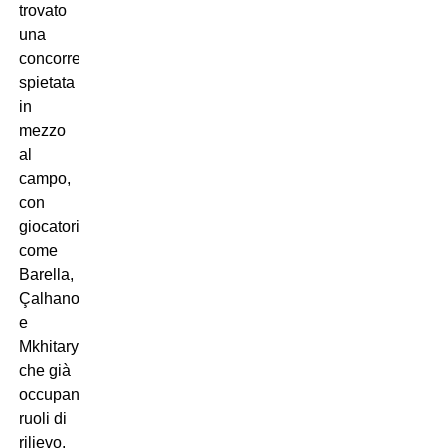
trovato
una
concorrenza
spietata
in
mezzo
al
campo,
con
giocatori
come
Barella,
Çalhanoğlu
e
Mkhitaryan
che già
occupano
ruoli di
rilievo.