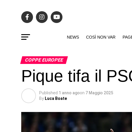
NEWS
COSÌ NON VAR
PAG
COPPE EUROPEE
Pique tifa il P
Published
1 anno ago
on
7 Maggio 2025
By
Luca Boate