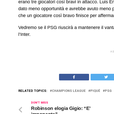
erano tre giocatori così bravi in ​​attacco. Luis 
dato meno opportunità e avrebbe avuto meno possi
che un giocatore così bravo finisce per affermars
Vedremo se il PSG riuscirà a mantenere il vantag
l’Inter.
A
RELATED TOPICS:
CHAMPIONS LEAGUE
PIQUÉ
PSG
DON'T MISS
Robinson elogia Gigio: “E’