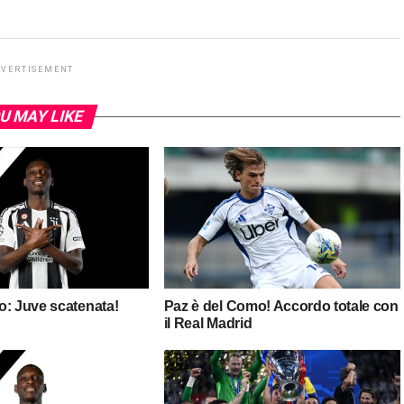
DVERTISEMENT
U MAY LIKE
o: Juve scatenata!
Paz è del Como! Accordo totale con
il Real Madrid