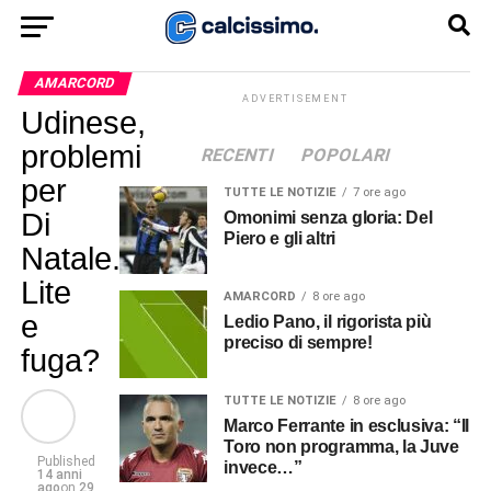
AMARCORD
ADVERTISEMENT
Udinese,
problemi
RECENTI
POPOLARI
per
TUTTE LE NOTIZIE
7 ore ago
Di
Omonimi senza gloria: Del
Piero e gli altri
Natale.
Lite
AMARCORD
8 ore ago
e
Ledio Pano, il rigorista più
preciso di sempre!
fuga?
TUTTE LE NOTIZIE
8 ore ago
Marco Ferrante in esclusiva: “Il
Toro non programma, la Juve
Published
invece…”
14 anni
ago
on
29