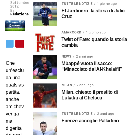
Settembre
TUTTE LE NOTIZIE
1 giorno ago
2012
El Jardinero: la storia di Julio
By
Redazione
Cruz
AMARCORD
1 giorno ago
Twist of Fate: quando la storia
cambia
NEWS
2 anni ago
Che
Mbappé vuota il sacco:
“Minacciato dal Al-Khelaifi!”
un’esclusione
da una
qualsiasi
MILAN
2 anni ago
Milan, chiesto il prestito di
partita,
Lukaku al Chelsea
anche
amichevole,
venga
TUTTE LE NOTIZIE
2 anni ago
Firenze accoglie Palladino
mal
digerita