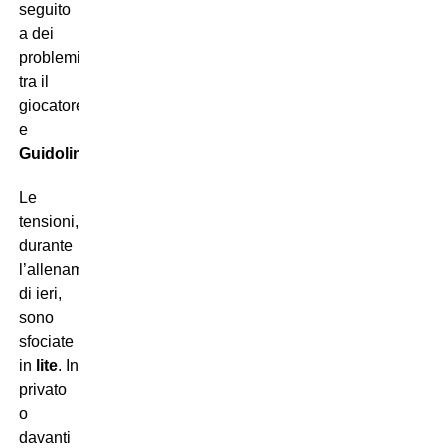
seguito
a dei
problemi
tra il
giocatore
e
Guidolin
.
Le
tensioni,
durante
l’allenamento
di ieri,
sono
sfociate
in
lite
. In
privato
o
davanti