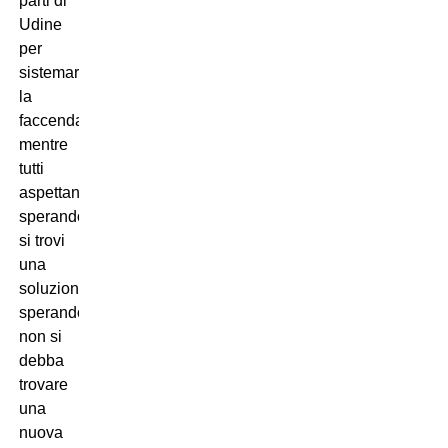
parti di
Udine
per
sistemare
la
faccenda
mentre
tutti
aspettano
sperando
si trovi
una
soluzione,
sperando
non si
debba
trovare
una
nuova