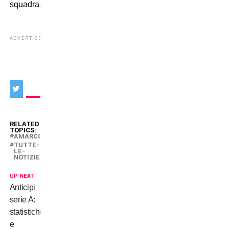
squadra.
ADVERTISEMENT
RELATED
TOPICS:
AMARCORD
TUTTE-
LE-
NOTIZIE
UP NEXT
Anticipi
serie A:
statistiche
e