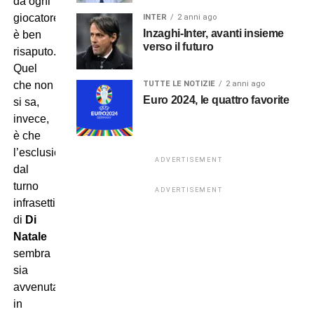
da ogni
giocatore
INTER
2 anni ago
Inzaghi-Inter, avanti insieme
è ben
verso il futuro
risaputo.
Quel
TUTTE LE NOTIZIE
2 anni ago
che non
Euro 2024, le quattro favorite
si sa,
invece,
è che
l’esclusione
ADVERTISEMENT
dal
turno
ADVERTISEMENT
infrasettimanale
di
Di
Natale
sembra
sia
avvenuta
in