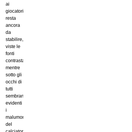
ai
giocatori
resta
ancora
da
stabilire,
viste le
fonti
contrastanti,
mentre
sotto gli
occhi di
tutti
sembrano
evidenti
i
malumori
del
calciatore.