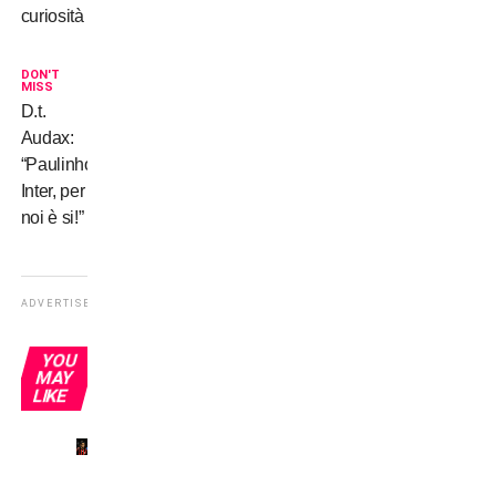
curiosità
DON'T
MISS
D.t.
Audax:
“Paulinho-
Inter, per
noi è si!”
ADVERTISEMENT
YOU
MAY
LIKE
Il mio
primo