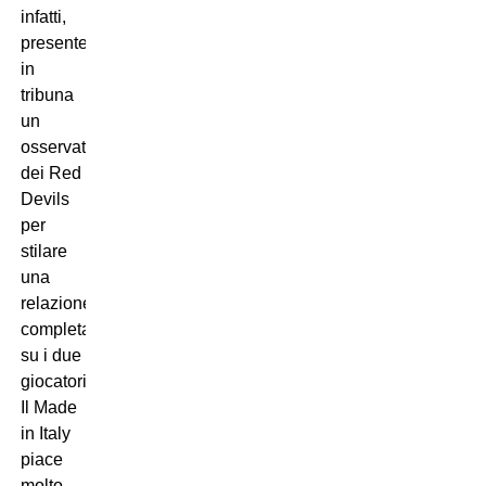
infatti,
presente
in
tribuna
un
osservatore
dei Red
Devils
per
stilare
una
relazione
completa
su i due
giocatori.
Il Made
in Italy
piace
molto