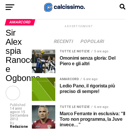
AMARCORD
ADVERTISEMENT
Sir
Alex
RECENTI
POPOLARI
spia
TUTTE LE NOTIZIE
5 ore ago
Ranocchia
Omonimi senza gloria: Del
Piero e gli altri
e
Ogbonna
AMARCORD
6 ore ago
Ledio Pano, il rigorista più
preciso di sempre!
Published
TUTTE LE NOTIZIE
6 ore ago
14 anni
ago
on
15
Marco Ferrante in esclusiva: “Il
Settembre
Toro non programma, la Juve
2012
By
invece…”
Redazione