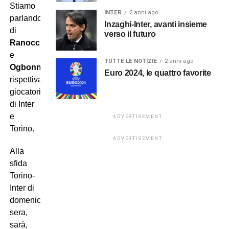
Stiamo
INTER
2 anni ago
parlando
Inzaghi-Inter, avanti insieme
di
verso il futuro
Ranocchia
e
TUTTE LE NOTIZIE
2 anni ago
Ogbonna
,
Euro 2024, le quattro favorite
rispettivamente
giocatori
di Inter
e
ADVERTISEMENT
Torino.
ADVERTISEMENT
Alla
sfida
Torino-
Inter di
domenica
sera,
sarà,