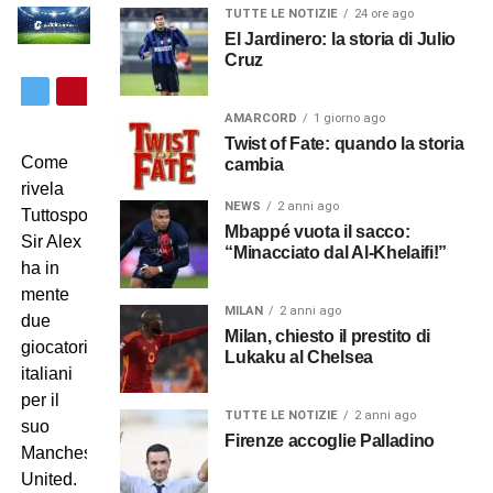
TUTTE LE NOTIZIE
24 ore ago
El Jardinero: la storia di Julio
Cruz
AMARCORD
1 giorno ago
Twist of Fate: quando la storia
Come
cambia
rivela
NEWS
2 anni ago
Tuttosport,
Mbappé vuota il sacco:
Sir Alex
“Minacciato dal Al-Khelaifi!”
ha in
mente
MILAN
2 anni ago
due
Milan, chiesto il prestito di
giocatori
Lukaku al Chelsea
italiani
per il
TUTTE LE NOTIZIE
2 anni ago
suo
Firenze accoglie Palladino
Manchester
United.