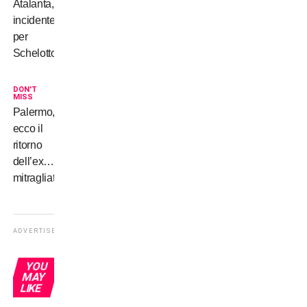
Atalanta,
incidente
per
Schelotto
DON'T
MISS
Palermo,
ecco il
ritorno
dell’ex…
mitragliatore
ADVERTISEMENT
YOU
MAY
LIKE