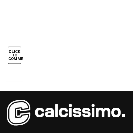
PIERO
STENDONO
LA
GERMANIA
CLICK
TO
COMMENT