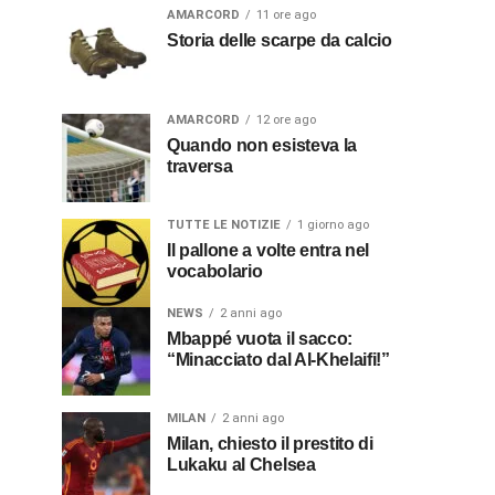
AMARCORD
11 ore ago
Storia delle scarpe da calcio
AMARCORD
12 ore ago
Quando non esisteva la
traversa
TUTTE LE NOTIZIE
1 giorno ago
Il pallone a volte entra nel
vocabolario
NEWS
2 anni ago
Mbappé vuota il sacco:
“Minacciato dal Al-Khelaifi!”
MILAN
2 anni ago
Milan, chiesto il prestito di
Lukaku al Chelsea