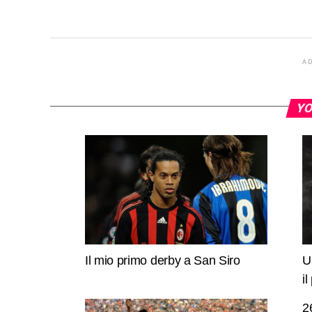
A
YO
Il mio primo derby a San Siro
U
i
2