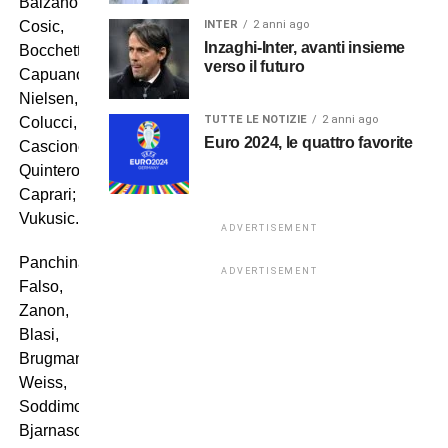
Balzano,
INTER
2 anni ago
Cosic,
Inzaghi-Inter, avanti insieme
Bocchetti,
verso il futuro
Capuano;
Nielsen,
TUTTE LE NOTIZIE
2 anni ago
Colucci,
Euro 2024, le quattro favorite
Cascione;
Quintero,
Caprari;
Vukusic.
ADVERTISEMENT
Panchina:
ADVERTISEMENT
Falso,
Zanon,
Blasi,
Brugman,
Weiss,
Soddimo,
Bjarnason,