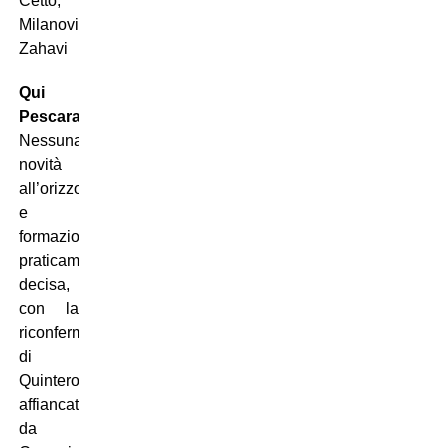
Cetto,
Milanovic,
Zahavi
Qui
Pescara:
Nessuna
novità
all’orizzonte
e
formazione
praticamente
decisa,
con la
riconferma
di
Quintero,
affiancato
da