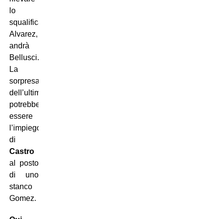
lo
squalificato
Alvarez,
andrà
Bellusci.
La
sorpresa
dell’ultim’ora
potrebbe
essere
l’impiego
di
Castro
al posto
di uno
stanco
Gomez.