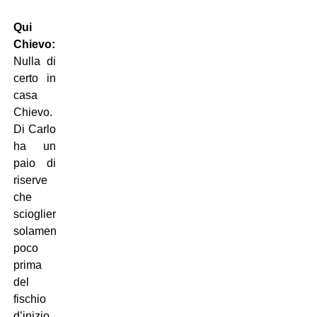
Qui
Chievo:
Nulla di
certo in
casa
Chievo.
Di Carlo
ha un
paio di
riserve
che
scioglierà
solamente
poco
prima
del
fischio
d’inizio.