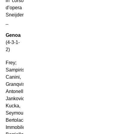
in corso
d’opera
Sneijder.
_
Genoa
(4-3-1-
2)
Frey;
Sampirisi,
Canini,
Granqvist,
Antonelli;
Jankovic,
Kucka,
Seymour;
Bertolacci;
Immobile,