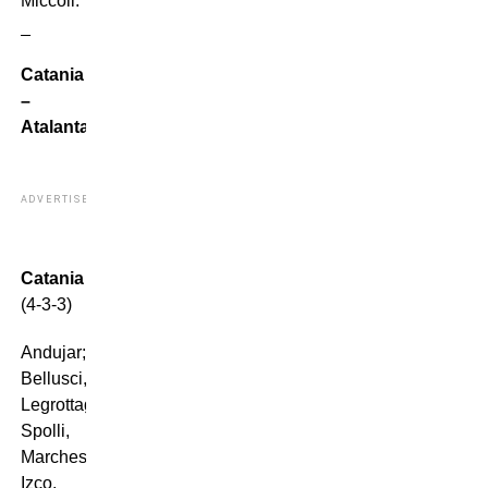
Miccoli.
_
Catania
–
Atalanta
ADVERTISEMENT
Catania
(4-3-3)
Andujar;
Bellusci,
Legrottaglie,
Spolli,
Marchese;
Izco,