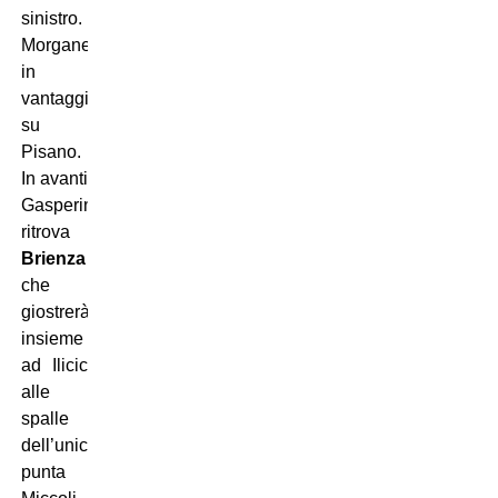
sinistro.
Morganella
in
vantaggio
su
Pisano.
In avanti
Gasperini
ritrova
Brienza
che
giostrerà
insieme
ad Ilicic
alle
spalle
dell’unica
punta