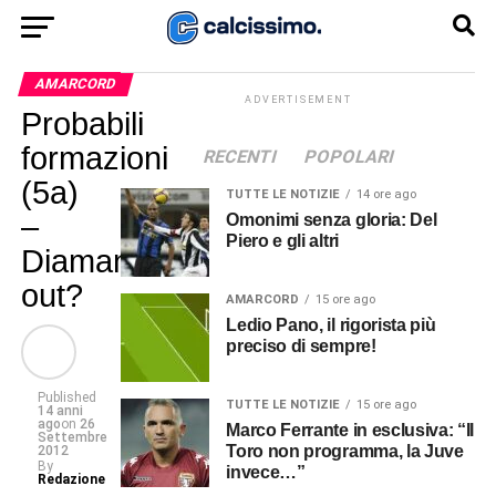
AMARCORD
ADVERTISEMENT
Probabili
formazioni
RECENTI
POPOLARI
(5a)
TUTTE LE NOTIZIE
14 ore ago
–
Omonimi senza gloria: Del
Piero e gli altri
Diamanti
out?
AMARCORD
15 ore ago
Ledio Pano, il rigorista più
preciso di sempre!
Published
TUTTE LE NOTIZIE
15 ore ago
14 anni
ago
on
26
Marco Ferrante in esclusiva: “Il
Settembre
Toro non programma, la Juve
2012
By
invece…”
Redazione