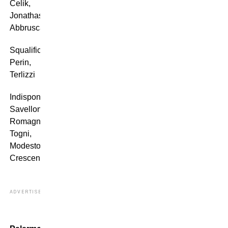
Celik,
Jonathas,
Abbruscato.
Squalificati:
Perin,
Terlizzi
Indisponibili:
Savelloni,
Romagnoli,
Togni,
Modesto,
Crescenzi
ADVERTISEMENT