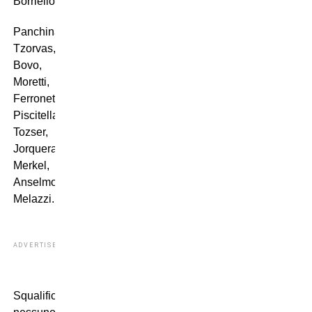
Borriello.
Panchina:
Tzorvas,
Bovo,
Moretti,
Ferronetti,
Piscitella,
Tozser,
Jorquera,
Merkel,
Anselmo,
Melazzi.
ADVERTISEMENT
Squalificati: