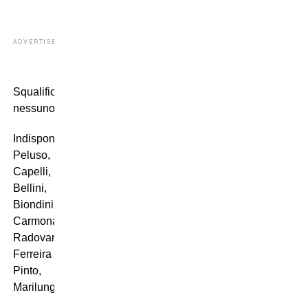
ADVERTISEMENT
Squalificati:
nessuno
Indisponibili:
Peluso,
Capelli,
Bellini,
Biondini,
Carmona,
Radovanovic,
Ferreira
Pinto,
Marilungo.