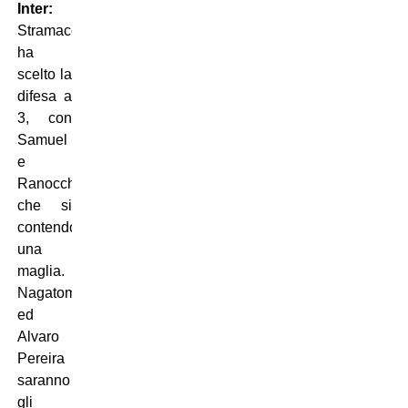
Inter:
Stramaccioni
ha
scelto la
difesa a
3, con
Samuel
e
Ranocchia
che si
contendono
una
maglia.
Nagatomo
ed
Alvaro
Pereira
saranno
gli