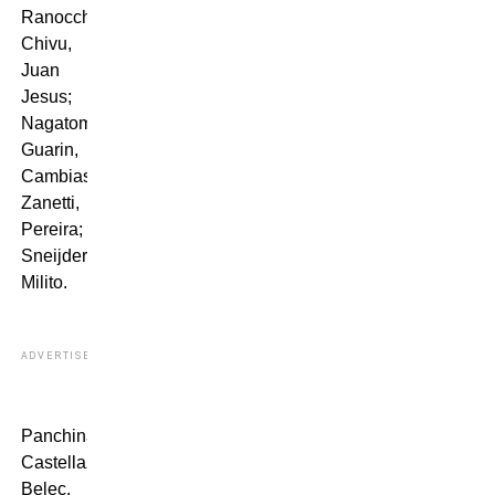
Ranocchia,
Chivu,
Juan
Jesus;
Nagatomo,
Guarin,
Cambiasso,
Zanetti,
Pereira;
Sneijder;
Milito.
ADVERTISEMENT
Panchina:
Castellazzi,
Belec,