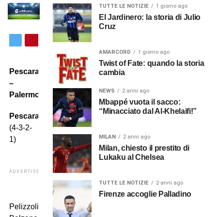
TUTTE LE NOTIZIE
1 giorno ago
El Jardinero: la storia di Julio
Cruz
AMARCORD
1 giorno ago
Twist of Fate: quando la storia
Pescara
cambia
–
NEWS
2 anni ago
Palermo
Mbappé vuota il sacco:
“Minacciato dal Al-Khelaifi!”
Pescara
(4-3-2-
MILAN
2 anni ago
1)
Milan, chiesto il prestito di
Lukaku al Chelsea
ADVERTISEMENT
TUTTE LE NOTIZIE
2 anni ago
Firenze accoglie Palladino
Pelizzoli;