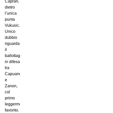
Caprari,
dietro
l’unica
punta
Vukusic.
Unico
dubbio
riguarda
il
ballottaggio
in difesa
tra
Capuano
e
Zanon,
col
primo
leggermente
favorito.