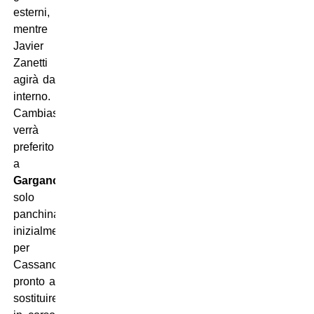
esterni,
mentre
Javier
Zanetti
agirà da
interno.
Cambiasso
verrà
preferito
a
Gargano
,
solo
panchina,
inizialmente,
per
Cassano,
pronto a
sostituire