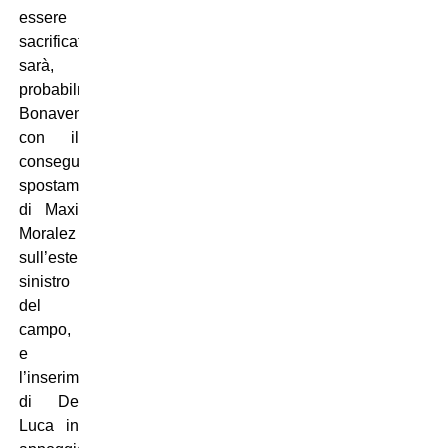
essere
sacrificato
sarà,
probabilmente,
Bonaventura,
con il
conseguente
spostamento
di Maxi
Moralez
sull’esterno
sinistro
del
campo,
e
l’inserimento
di De
Luca in