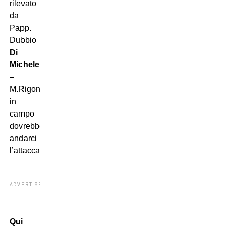
rilevato
da
Papp.
Dubbio
Di
Michele
–
M.Rigoni:
in
campo
dovrebbe
andarci
l’attaccante.
ADVERTISEMENT
Qui