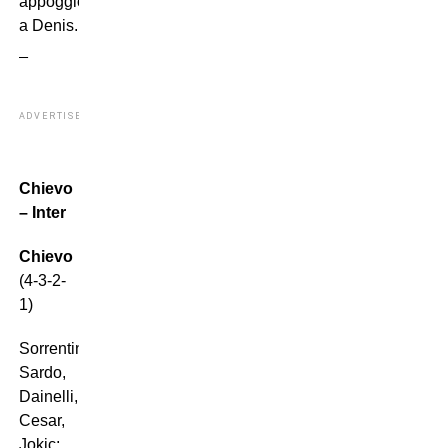
appoggio
a Denis.
_
ADVERTISEMENT
Chievo
– Inter
Chievo
(4-3-2-
1)
Sorrentino;
Sardo,
Dainelli,
Cesar,
Jokic;