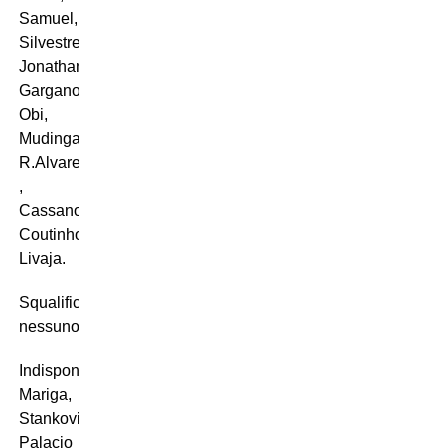
Samuel,
Silvestre,
Jonathan,
Gargano,
Obi,
Mudingayi,
R.Alvarez
,
Cassano,
Coutinho,
Livaja.
Squalificati:
nessuno
Indisponibili:
Mariga,
Stankovic,
Palacio