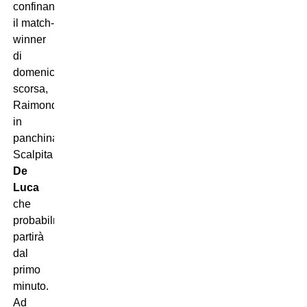
confinando
il match-
winner
di
domenica
scorsa,
Raimondi,
in
panchina.
Scalpita
De
Luca
che
probabilmente
partirà
dal
primo
minuto.
Ad