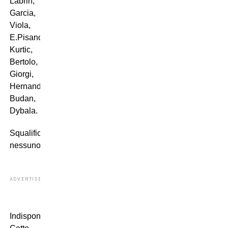
Labrin,
Garcia,
Viola,
E.Pisano,
Kurtic,
Bertolo,
Giorgi,
Hernandez,
Budan,
Dybala.
Squalificati:
nessuno
ADVERTISEMENT
Indisponibili: