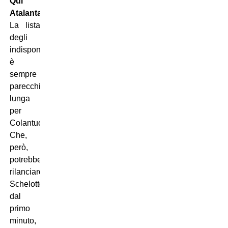
Qui
Atalanta:
La lista
degli
indisponibili
è
sempre
parecchio
lunga
per
Colantuono.
Che,
però,
potrebbe
rilanciare
Schelotto
dal
primo
minuto,