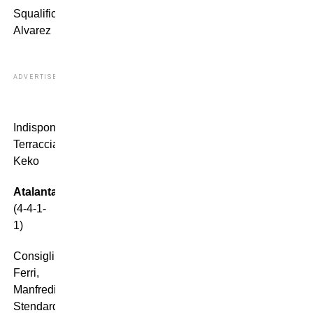
Squalificati:
Alvarez
ADVERTISEMENT
Indisponibili:
Terracciano,
Keko
Atalanta
(4-4-1-
1)
Consigli;
Ferri,
Manfredini,
Stendardo,