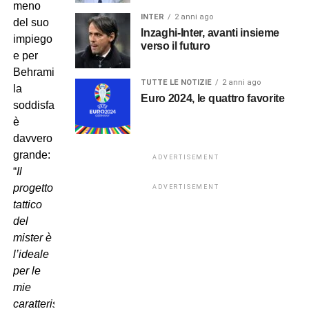
meno
INTER
2 anni ago
del suo
Inzaghi-Inter, avanti insieme
impiego
verso il futuro
e per
Behrami
TUTTE LE NOTIZIE
2 anni ago
la
Euro 2024, le quattro favorite
soddisfazione
è
davvero
grande:
ADVERTISEMENT
“
Il
progetto
ADVERTISEMENT
tattico
del
mister è
l’ideale
per le
mie
caratteristiche,