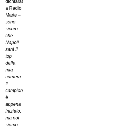
dichiarato
a Radio
Marte –
sono
sicuro
che
Napoli
sarà il
top
della
mia
carriera.
Il
campionato
è
appena
iniziato,
ma noi
siamo