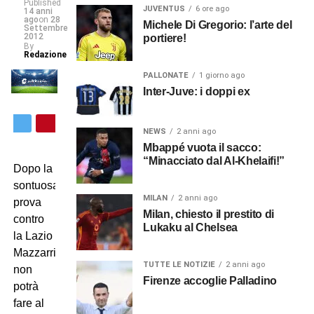
Published
JUVENTUS
6 ore ago
14 anni
ago
on
28
Michele Di Gregorio: l’arte del
Settembre
2012
portiere!
By
Redazione
PALLONATE
1 giorno ago
Inter-Juve: i doppi ex
NEWS
2 anni ago
Mbappé vuota il sacco:
“Minacciato dal Al-Khelaifi!”
Dopo la
sontuosa
MILAN
2 anni ago
prova
Milan, chiesto il prestito di
contro
Lukaku al Chelsea
la Lazio
Mazzarri
TUTTE LE NOTIZIE
2 anni ago
non
Firenze accoglie Palladino
potrà
fare al