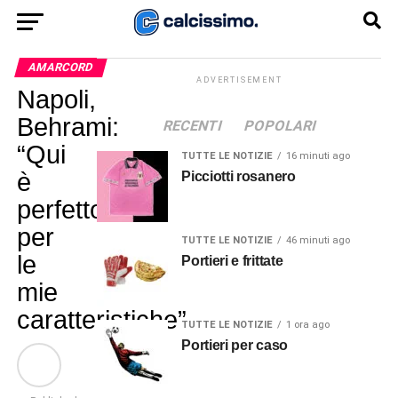
AMARCORD
ADVERTISEMENT
Napoli,
Behrami:
RECENTI
POPOLARI
“Qui
TUTTE LE NOTIZIE
16 minuti ago
è
Picciotti rosanero
perfetto
per
TUTTE LE NOTIZIE
46 minuti ago
le
Portieri e frittate
mie
caratteristiche”
TUTTE LE NOTIZIE
1 ora ago
Portieri per caso