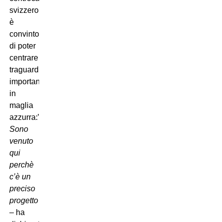
svizzero
è
convinto
di poter
centrare
traguardi
importanti
in
maglia
azzurra:”
Sono
venuto
qui
perchè
c’è un
preciso
progetto
– ha