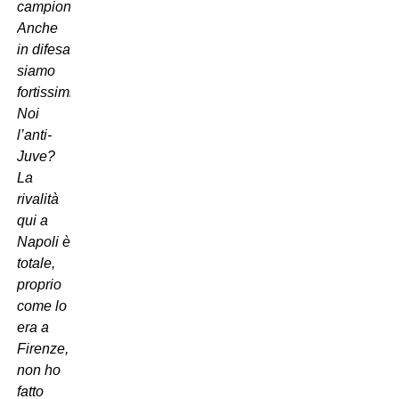
campione.
Anche
in difesa
siamo
fortissimi.
Noi
l’anti-
Juve?
La
rivalità
qui a
Napoli è
totale,
proprio
come lo
era a
Firenze,
non ho
fatto