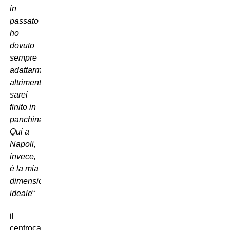
in
passato
ho
dovuto
sempre
adattarmi,
altrimenti
sarei
finito in
panchina.
Qui a
Napoli,
invece,
è la mia
dimensione
ideale
“
il
centrocampista