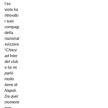
l’ex
viola ha
ritrovato
i suoi
compagni
della
nazionale
svizzera:
“
Chiesi
ad Inler
del club
e lui mi
parlò
molto
bene di
Napoli.
Da quel
momento,
non