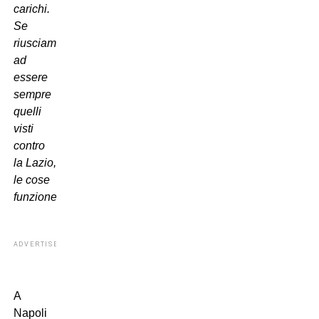
carichi.
Se
riusciamo
ad
essere
sempre
quelli
visti
contro
la Lazio,
le cose
funzioneranno
“
ADVERTISEMENT
A
Napoli