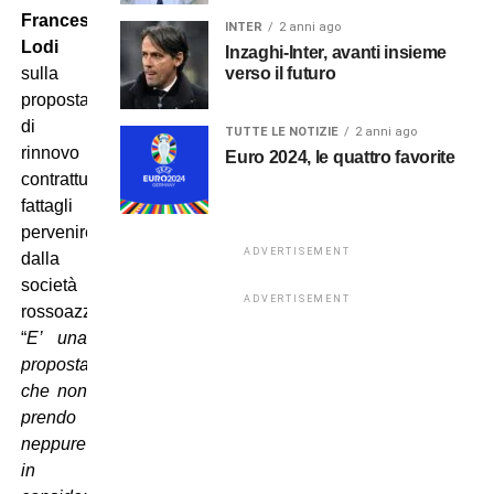
Francesco
INTER
2 anni ago
Lodi
Inzaghi-Inter, avanti insieme
verso il futuro
sulla
proposta
di
TUTTE LE NOTIZIE
2 anni ago
rinnovo
Euro 2024, le quattro favorite
contrattuale
fattagli
pervenire
ADVERTISEMENT
dalla
società
ADVERTISEMENT
rossoazzurra:
“
E’ una
proposta
che non
prendo
neppure
in