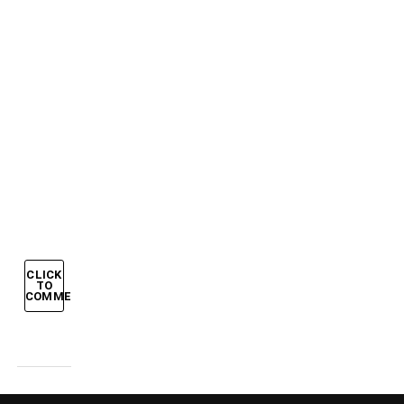
IN
FINALE:
GROSSO
E
DEL
PIERO
STENDONO
LA
GERMANIA
CLICK
TO
COMMENT