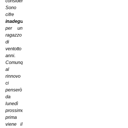
considerazione.
Sono
cifre
inadeguate
per un
ragazzo
di
ventotto
anni.
Comunque
al
rinnovo
ci
penserò
da
lunedì
prossimo,
prima
viene il