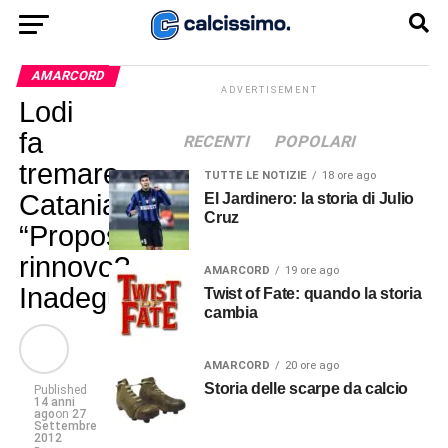
AMARCORD
ADVERTISEMENT
Lodi
fa
RECENTI
POPOLARI
tremare
TUTTE LE NOTIZIE
18 ore ago
Catania:
El Jardinero: la storia di Julio
Cruz
“Proposta
rinnovo?
AMARCORD
19 ore ago
Inadeguata”
Twist of Fate: quando la storia
cambia
AMARCORD
20 ore ago
Storia delle scarpe da calcio
Published
14 anni
ago
on
27
Settembre
2012