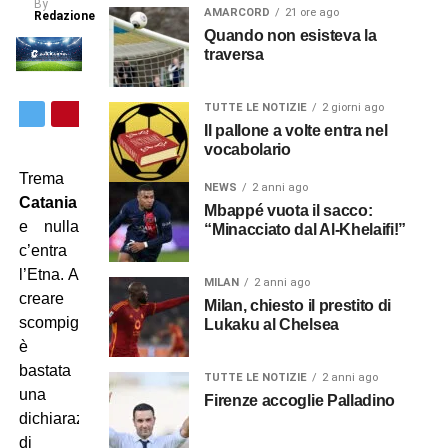
By
AMARCORD
21 ore ago
Redazione
Quando non esisteva la
traversa
TUTTE LE NOTIZIE
2 giorni ago
Il pallone a volte entra nel
vocabolario
Trema
NEWS
2 anni ago
Catania
Mbappé vuota il sacco:
e nulla
“Minacciato dal Al-Khelaifi!”
c’entra
l’Etna. A
MILAN
2 anni ago
creare
Milan, chiesto il prestito di
scompiglio
Lukaku al Chelsea
è
bastata
TUTTE LE NOTIZIE
2 anni ago
una
Firenze accoglie Palladino
dichiarazione
di