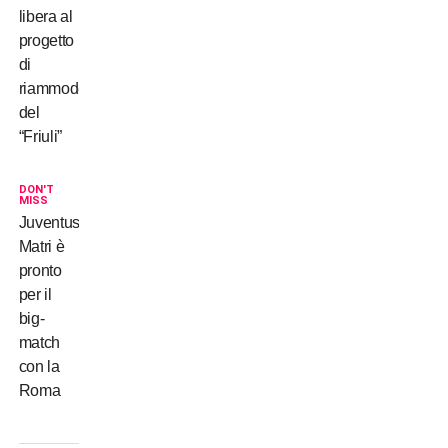
libera al
progetto
di
riammodernamento
del
“Friuli”
DON'T
MISS
Juventus,
Matri è
pronto
per il
big-
match
con la
Roma