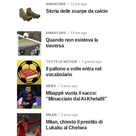
AMARCORD
12 ore ago
Storia delle scarpe da calcio
AMARCORD
13 ore ago
Quando non esisteva la
traversa
TUTTE LE NOTIZIE
1 giorno ago
Il pallone a volte entra nel
vocabolario
NEWS
2 anni ago
Mbappé vuota il sacco:
“Minacciato dal Al-Khelaifi!”
MILAN
2 anni ago
Milan, chiesto il prestito di
Lukaku al Chelsea