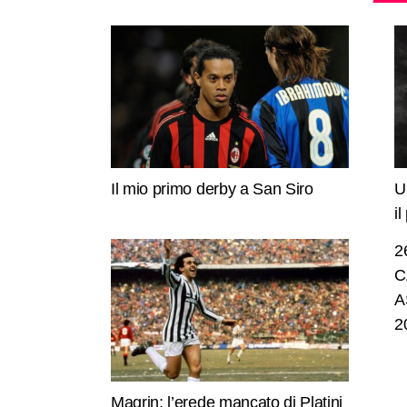
Il mio primo derby a San Siro
U
i
2
C
A
2
Magrin: l’erede mancato di Platini