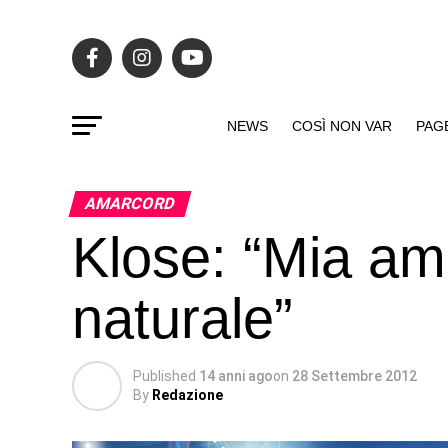
NEWS
COSÌ NON VAR
PAG
AMARCORD
Klose: “Mia a
naturale”
Published
14 anni ago
on
28 Settembre 2012
By
Redazione