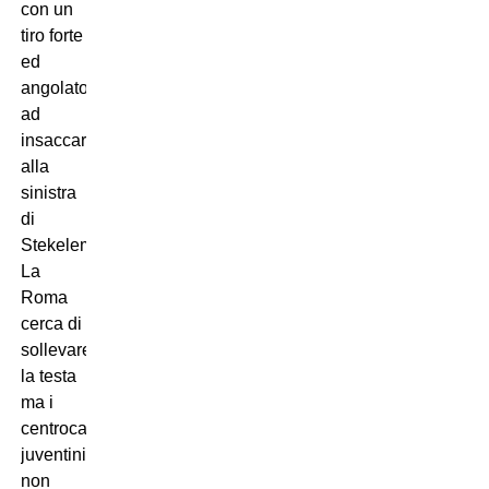
con un
tiro forte
ed
angolato
ad
insaccare
alla
sinistra
di
Stekelemburg.
La
Roma
cerca di
sollevare
la testa
ma i
centrocampisti
juventini
non