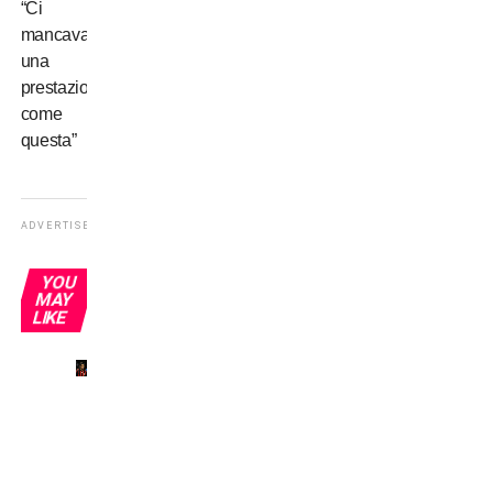
“Ci
mancava
una
prestazione
come
questa”
ADVERTISEMENT
YOU
MAY
LIKE
Il mio
primo
derby
a San
Siro