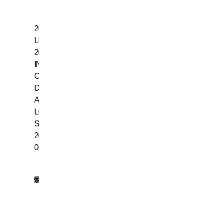
26
LUGLIO
2006,
INTER
CAMPIONE
D’ITALIA:
ASSEGNATO
LO
SCUDETTO
2005-
06
18
LUGLIO
1942,
NASCE