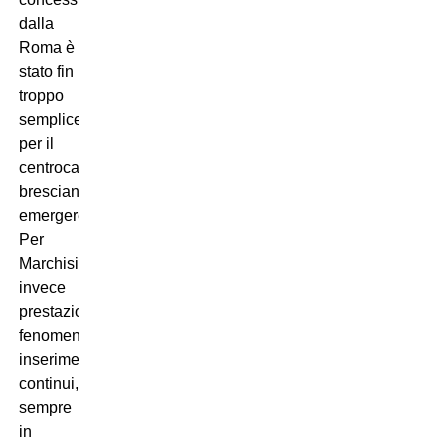
dalla
Roma è
stato fin
troppo
semplice
per il
centrocampista
bresciano
emergere.
Per
Marchisio
invece
prestazione
fenomenale,
inserimenti
continui,
sempre
in