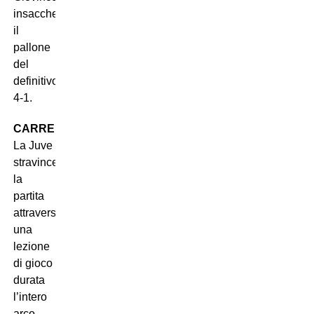
insaccherà
il
pallone
del
definitivo
4-1.
CARRERA
:
La Juve
stravince
la
partita
attraverso
una
lezione
di gioco
durata
l’intero
arco