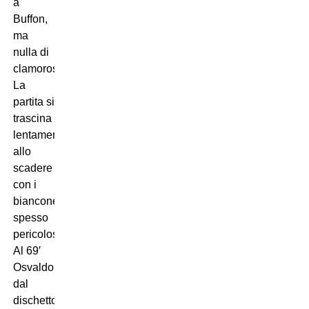
a
Buffon,
ma
nulla di
clamoroso.
La
partita si
trascina
lentamente
allo
scadere
con i
bianconeri
spesso
pericolosi.
Al 69′
Osvaldo
dal
dischetto