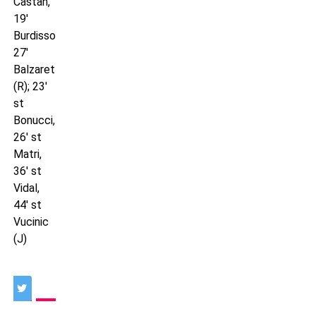
Castan,
19′
Burdisso,
27′
Balzaretti
(R); 23′
st
Bonucci,
26′ st
Matri,
36′ st
Vidal,
44′ st
Vucinic
(J)