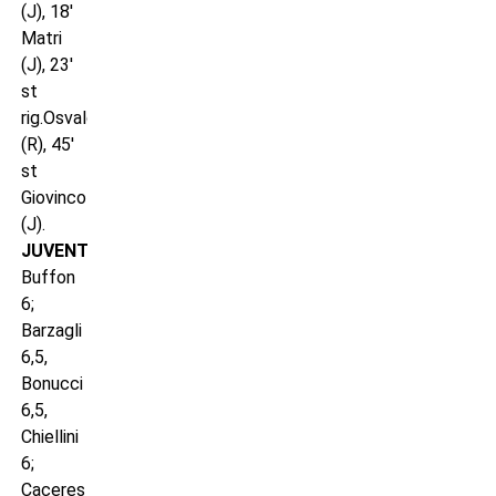
(J), 18′
Matri
(J), 23′
st
rig.Osvaldo
(R), 45′
st
Giovinco
(J).
JUVENTUS
:
Buffon
6;
Barzagli
6,5,
Bonucci
6,5,
Chiellini
6;
Caceres