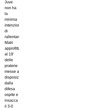
Juve
non ha
la
minima
intenzione
di
rallentare,
Matri
approfitta
al 19′
delle
praterie
messe a
disposizione
dalla
difesa
ospite e
insacca
il 3-0