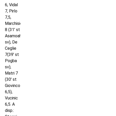
6, Vidal
7, Pirlo
7,5,
Marchisio
8 (31′ st
Asamoah
sv), De
Ceglie
7(39′ st
Pogba
sv);
Matri 7
(30′ st
Giovinco
6,5),
Vucinic
6,5. A
disp.: