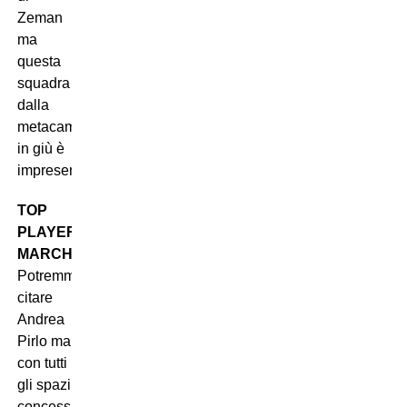
Zeman
ma
questa
squadra
dalla
metacampo
in giù è
impresentabile.
TOP
PLAYER:
MARCHISIO
.
Potremmo
citare
Andrea
Pirlo ma
con tutti
gli spazi
concessi