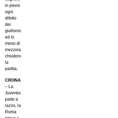
in pieno
ogni
difetto
dei
giallorossi
ed in
meno di
mezzora
chiudono
la
partita.
CRONACA
– La
Juventus
parte a
razzo, la
Roma