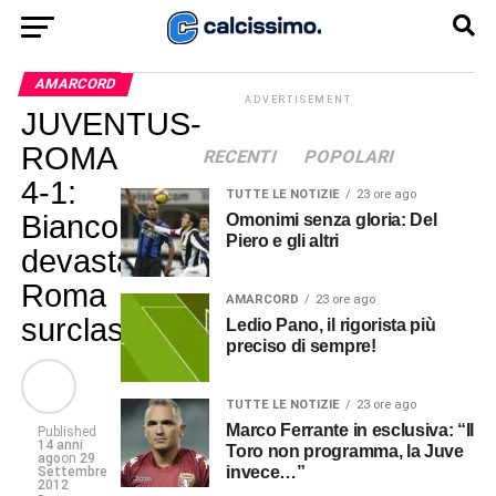
AMARCORD
ADVERTISEMENT
JUVENTUS-
ROMA
RECENTI
POPOLARI
4-1:
TUTTE LE NOTIZIE
23 ore ago
Bianconeri
Omonimi senza gloria: Del
Piero e gli altri
devastanti,
Roma
AMARCORD
23 ore ago
surclassata
Ledio Pano, il rigorista più
preciso di sempre!
TUTTE LE NOTIZIE
23 ore ago
Marco Ferrante in esclusiva: “Il
Published
14 anni
Toro non programma, la Juve
ago
on
29
invece…”
Settembre
2012