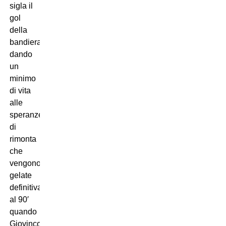
sigla il
gol
della
bandiera,
dando
un
minimo
di vita
alle
speranze
di
rimonta
che
vengono
gelate
definitivamente
al 90′
quando
Giovinco