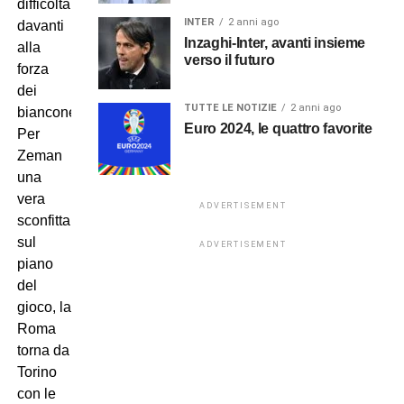
difficoltà
INTER
2 anni ago
davanti
Inzaghi-Inter, avanti insieme
alla
verso il futuro
forza
dei
TUTTE LE NOTIZIE
2 anni ago
bianconeri.
Euro 2024, le quattro favorite
Per
Zeman
una
vera
ADVERTISEMENT
sconfitta
sul
ADVERTISEMENT
piano
del
gioco, la
Roma
torna da
Torino
con le