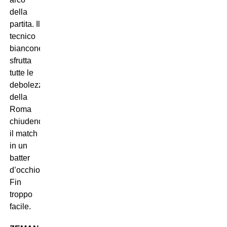
della
partita. Il
tecnico
bianconero
sfrutta
tutte le
debolezze
della
Roma
chiudendo
il match
in un
batter
d’occhio.
Fin
troppo
facile.