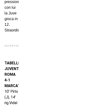
pressione,
con lui
la Juve
gioca in
12.
Straordinario.
ADVERTISEMENT
TABELLINO
JUVENTUS-
ROMA
4-1
MARCATORI:
10′ Pirlo
(J), 14′
rig.Vidal