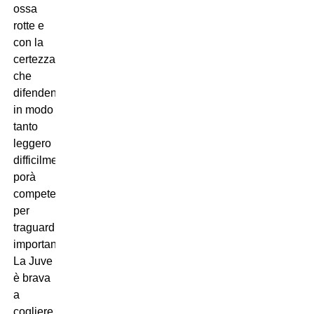
ossa
rotte e
con la
certezza
che
difendendo
in modo
tanto
leggero
difficilmente
porà
competere
per
traguardi
importanti.
La Juve
è brava
a
cogliere