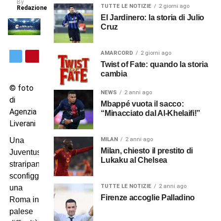
By
TUTTE LE NOTIZIE
2 giorni ago
Redazione
El Jardinero: la storia di Julio
Cruz
AMARCORD
2 giorni ago
Twist of Fate: quando la storia
cambia
© foto
NEWS
2 anni ago
di
Mbappé vuota il sacco:
Agenzia
“Minacciato dal Al-Khelaifi!”
Liverani
MILAN
2 anni ago
Una
Milan, chiesto il prestito di
Juventus
Lukaku al Chelsea
straripante
sconfigge
TUTTE LE NOTIZIE
2 anni ago
una
Firenze accoglie Palladino
Roma in
palese