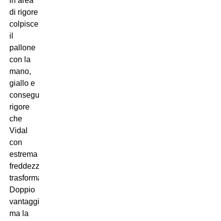
in area
di rigore
colpisce
il
pallone
con la
mano,
giallo e
conseguente
rigore
che
Vidal
con
estrema
freddezza
trasforma.
Doppio
vantaggio
ma la