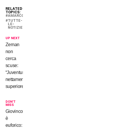
RELATED
TOPICS:
AMARCORD
TUTTE-
LE-
NOTIZIE
UP NEXT
Zeman
non
cerca
scuse:
“Juventus
nettamente
superiore”
DON'T
MISS
Giovinco
è
euforico: