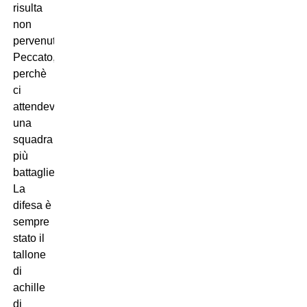
risulta
non
pervenuta.
Peccato,
perchè
ci
attendevamo
una
squadra
più
battagliera.
La
difesa è
sempre
stato il
tallone
di
achille
di