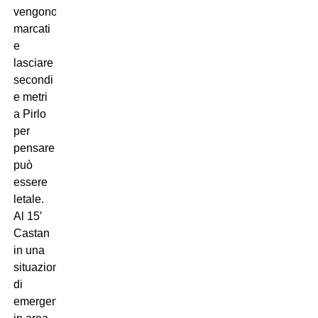
vengono
marcati
e
lasciare
secondi
e metri
a Pirlo
per
pensare
può
essere
letale.
Al 15′
Castan
in una
situazione
di
emergenza