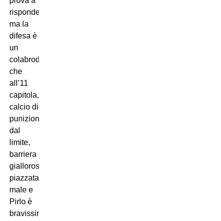
prova a
rispondere
ma la
difesa è
un
colabrodo
che
all’11
capitola,
calcio di
punizione
dal
limite,
barriera
giallorossa
piazzata
male e
Pirlo è
bravissimo