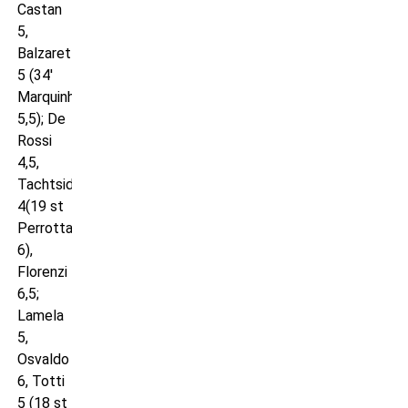
Castan
5,
Balzaretti
5 (34′
Marquinhos
5,5); De
Rossi
4,5,
Tachtsidis
4(19 st
Perrotta
6),
Florenzi
6,5;
Lamela
5,
Osvaldo
6, Totti
5 (18 st