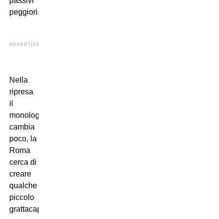
passivi
peggiori.
ADVERTISEMENT
Nella
ripresa
il
monologo
cambia
poco, la
Roma
cerca di
creare
qualche
piccolo
grattacapo