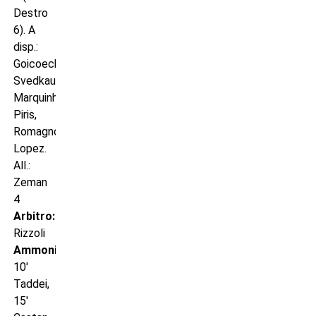
Destro
6). A
disp.:
Goicoechea,
Svedkauskas,
Marquinho,
Piris,
Romagnoli,
Lopez.
All.:
Zeman
4
Arbitro:
Rizzoli
Ammoniti:
10′
Taddei,
15′