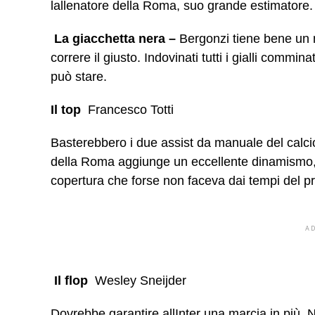
lallenatore della Roma, suo grande estimator
La giacchetta nera –
Bergonzi tiene bene un m
correre il giusto. Indovinati tutti i gialli commi
può stare.
Il top
 Francesco Totti
Basterebbero i due assist da manuale del calcio
della Roma aggiunge un eccellente dinamismo, 
copertura che forse non faceva dai tempi del
A
Il flop 
Wesley Sneijder
Dovrebbe garantire allInter una marcia in più.