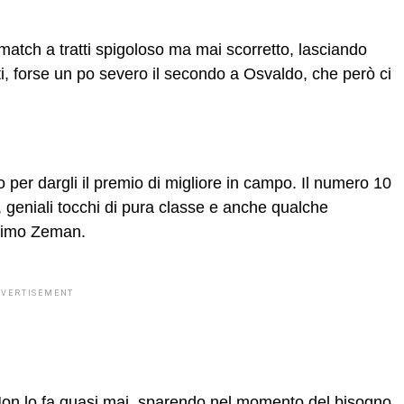
e.
atch a tratti spigoloso ma mai scorretto, lasciando
nati, forse un po severo il secondo a Osvaldo, che però ci
 per dargli il premio di migliore in campo. Il numero 10
geniali tocchi di pura classe e anche qualche
 primo Zeman.
DVERTISEMENT
 Non lo fa quasi mai, sparendo nel momento del bisogno,