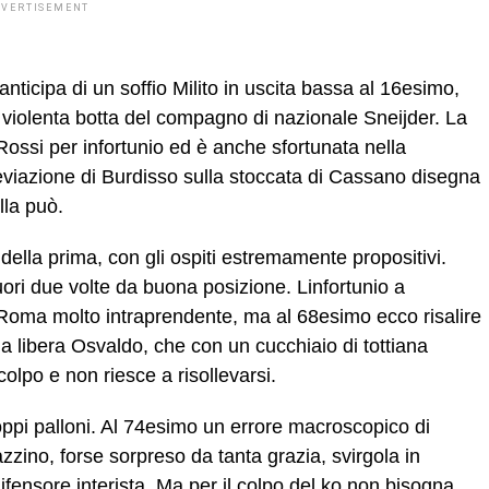
DVERTISEMENT
nticipa di un soffio Milito in uscita bassa al 16esimo,
violenta botta del compagno di nazionale Sneijder. La
ossi per infortunio ed è anche sfortunata nella
eviazione di Burdisso sulla stoccata di Cassano disegna
lla può.
della prima, con gli ospiti estremamente propositivi.
ori due volte da buona posizione. Linfortunio a
a Roma molto intraprendente, ma al 68esimo ecco risalire
rla libera Osvaldo, che con un cucchiaio di tottiana
olpo e non riesce a risollevarsi.
troppi palloni. Al 74esimo un errore macroscopico di
gazzino, forse sorpreso da tanta grazia, svirgola in
ifensore interista. Ma per il colpo del ko non bisogna