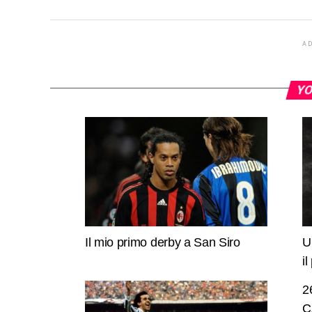
A
YO
Il mio primo derby a San Siro
U
i
2
C