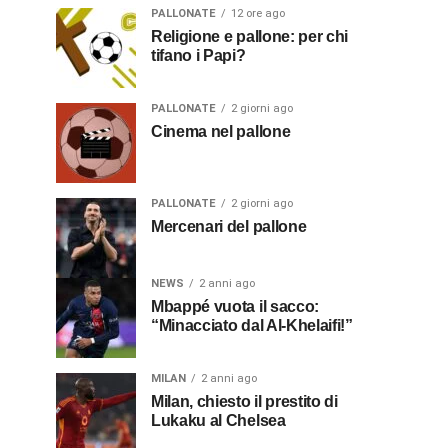
PALLONATE
12 ore ago
Religione e pallone: per chi
tifano i Papi?
PALLONATE
2 giorni ago
Cinema nel pallone
PALLONATE
2 giorni ago
Mercenari del pallone
NEWS
2 anni ago
Mbappé vuota il sacco:
“Minacciato dal Al-Khelaifi!”
MILAN
2 anni ago
Milan, chiesto il prestito di
Lukaku al Chelsea