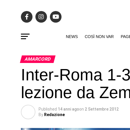
NEWS
COSÌ NON VAR
PAG
AMARCORD
Inter-Roma 1-3
lezione da Ze
Published
14 anni ago
on
2 Settembre 2012
By
Redazione