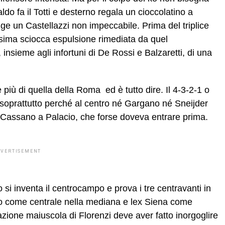
do fa il Totti e desterno regala un cioccolatino a
gge un Castellazzi non impeccabile. Prima del triplice
nesima sciocca espulsione rimediata da quel
insieme agli infortuni di De Rossi e Balzaretti, di una
e più di quella della Roma  ed è tutto dire. Il 4-3-2-1 o
, soprattutto perché al centro né Gargano né Sneijder
ce Cassano a Palacio, che forse doveva entrare prima.
DVERTISEMENT
 si inventa il centrocampo e prova i tre centravanti in
mo come centrale nella mediana e lex Siena come
stazione maiuscola di Florenzi deve aver fatto inorgoglire