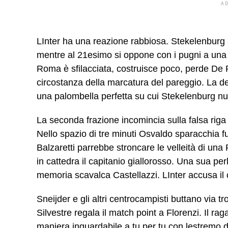
A
LInter ha una reazione rabbiosa. Stekelenburg a
mentre al 21esimo si oppone con i pugni a una 
Roma è sfilacciata, costruisce poco, perde De R
circostanza della marcatura del pareggio. La d
una palombella perfetta su cui Stekelenburg nu
La seconda frazione incomincia sulla falsa riga 
Nello spazio di tre minuti Osvaldo sparacchia fu
Balzaretti parrebbe stroncare le velleità di un
in cattedra il capitanio giallorosso. Una sua pe
memoria scavalca Castellazzi. LInter accusa il c
Sneijder e gli altri centrocampisti buttano via 
Silvestre regala il match point a Florenzi. Il ra
maniera inguardabile a tu per tu con lestremo d