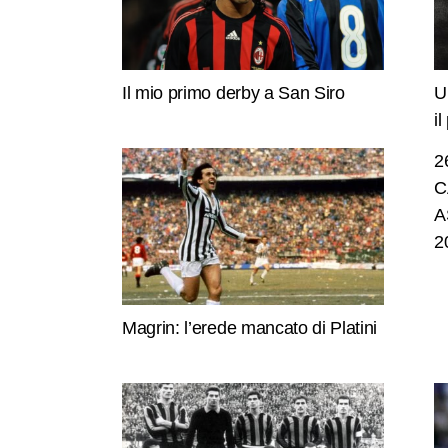
Il mio primo derby a San Siro
U
i
2
C
A
2
Magrin: l’erede mancato di Platini