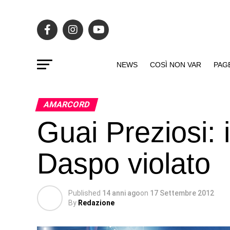
NEWS
COSÌ NON VAR
PAG
AMARCORD
Guai Preziosi: 
Daspo violato
Published
14 anni ago
on
17 Settembre 2012
By
Redazione