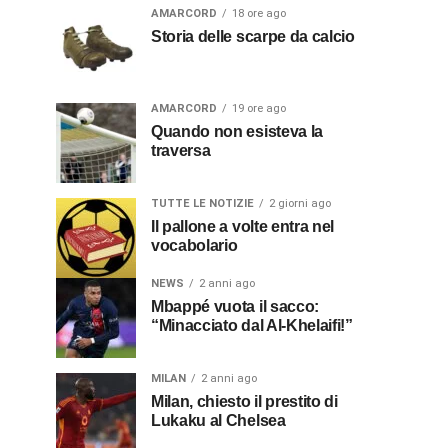
AMARCORD
18 ore ago
Storia delle scarpe da calcio
AMARCORD
19 ore ago
Quando non esisteva la
traversa
TUTTE LE NOTIZIE
2 giorni ago
Il pallone a volte entra nel
vocabolario
NEWS
2 anni ago
Mbappé vuota il sacco:
“Minacciato dal Al-Khelaifi!”
MILAN
2 anni ago
Milan, chiesto il prestito di
Lukaku al Chelsea