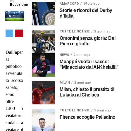
By
AMARCORD
19 ore ago
Redazione
Storie e ricordi del Derby
d’Italia
TUTTE LE NOTIZIE
2 giorni ago
Omonimi senza gloria: Del
Piero e gli altri
Dall’apertura
NEWS
2 anni ago
al
Mbappé vuota il sacco:
pubblico
“Minacciato dal Al-Khelaifi!”
avvenuta
lo scorso
MILAN
2 anni ago
sabato,
Milan, chiesto il prestito di
sono
Lukaku al Chelsea
oltre
1300 i
TUTTE LE NOTIZIE
2 anni ago
visitatori
Firenze accoglie Palladino
andati a
visitare il