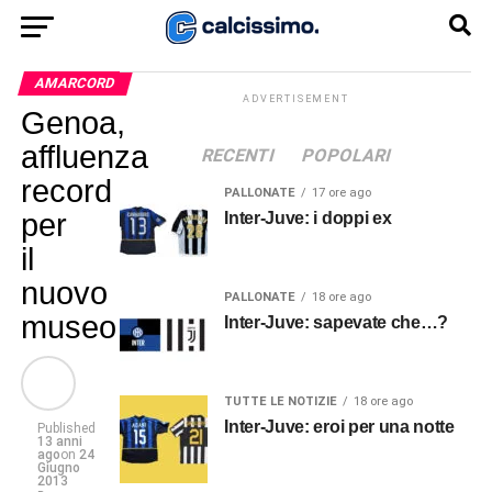
AMARCORD
ADVERTISEMENT
Genoa,
affluenza
RECENTI
POPOLARI
record
PALLONATE
17 ore ago
per
Inter-Juve: i doppi ex
il
nuovo
PALLONATE
18 ore ago
museo
Inter-Juve: sapevate che…?
TUTTE LE NOTIZIE
18 ore ago
Inter-Juve: eroi per una notte
Published
13 anni
ago
on
24
Giugno
2013