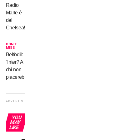
Radio
Marte è
del
Chelsea!
DON'T
MISS
Belfodil:
“Inter? A
chi non
piacerebbe”
ADVERTISEMENT
YOU
MAY
LIKE