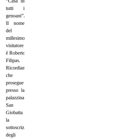
“Casa di
tutti i
genoani”.
Il nome
del
millesimo
visitatore
è Roberto
Filipas.
Ricordiamo
che
prosegue
presso la
palazzina
San
Giobatta
la
sottoscrizione
degli