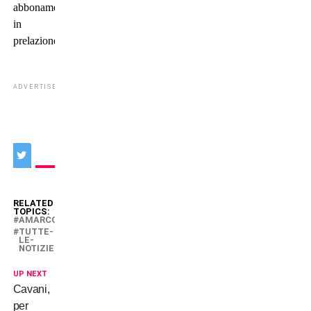
abbonamenti
in
prelazione.
ADVERTISEMENT
RELATED
TOPICS:
AMARCORD
TUTTE-
LE-
NOTIZIE
UP NEXT
Cavani,
per