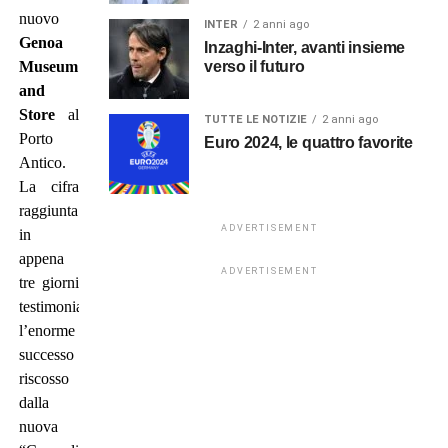
nuovo
INTER
2 anni ago
Genoa
Inzaghi-Inter, avanti insieme
verso il futuro
Museum
and
Store
al
TUTTE LE NOTIZIE
2 anni ago
Porto
Euro 2024, le quattro favorite
Antico.
La cifra
raggiunta
ADVERTISEMENT
in
appena
ADVERTISEMENT
tre giorni
testimonia
l’enorme
successo
riscosso
dalla
nuova