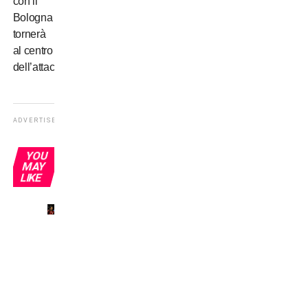
con il
Bologna
tornerà
al centro
dell’attacco?
ADVERTISEMENT
YOU
MAY
LIKE
Il mio
primo
derby
a San
Siro