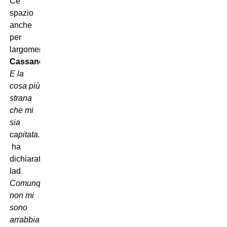
Cè
spazio
anche
per
largomento
Cassano
.
E la
cosa più
strana
che mi
sia
capitata.
 ha
dichiarato
lad 
Comunque
non mi
sono
arrabbiato,