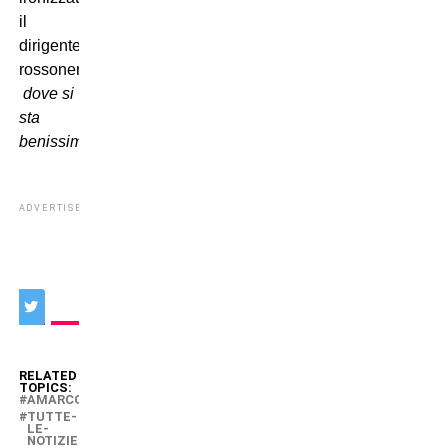
il
dirigente
rossonero

dove si
sta
benissimo
.
ADVERTISEMENT
RELATED
TOPICS:
AMARCORD
TUTTE-
LE-
NOTIZIE