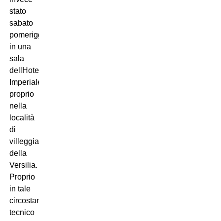
stato
sabato
pomeriggio,
in una
sala
dellHotel
Imperiale,
proprio
nella
località
di
villeggiatura
della
Versilia.
Proprio
in tale
circostanza
tecnico