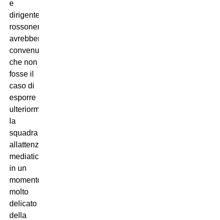
e
dirigente
rossonero
avrebbero
convenuto
che non
fosse il
caso di
esporre
ulteriormente
la
squadra
allattenzione
mediatica,
in un
momento
molto
delicato
della