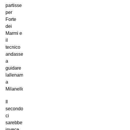
partisse
per
Forte
dei
Marmi e
il
tecnico
andasse
a
guidare
lallenamento
a
Milanello.
Il
secondo
ci
sarebbe
invece