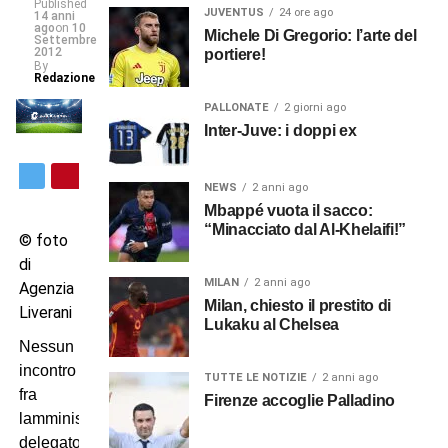
Published
JUVENTUS
24 ore ago
14 anni
ago
on
10
Michele Di Gregorio: l’arte del
Settembre
2012
portiere!
By
Redazione
PALLONATE
2 giorni ago
Inter-Juve: i doppi ex
NEWS
2 anni ago
Mbappé vuota il sacco:
“Minacciato dal Al-Khelaifi!”
© foto
di
MILAN
2 anni ago
Agenzia
Milan, chiesto il prestito di
Liverani
Lukaku al Chelsea
Nessun
incontro
TUTTE LE NOTIZIE
2 anni ago
fra
Firenze accoglie Palladino
lamministratore
delegato