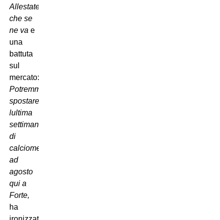
Allestate
che se
ne va
e
una
battuta
sul
mercato:
Potremmo
spostare
lultima
settimana
di
calciomercato
ad
agosto
qui a
Forte,

ha
ironizzato