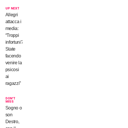
UP NEXT
Allegri
attacca i
media:
“Troppi
infortuni?
State
facendo
venire la
psicosi
ai
ragazzi”
DON'T
MISS
Sogno o
son
Destro,