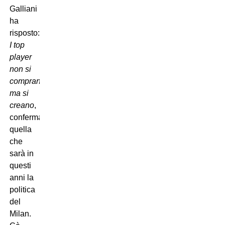
Galliani
ha
risposto:
I top
player
non si
comprano,
ma si
creano
,
confermando
quella
che
sarà in
questi
anni la
politica
del
Milan.