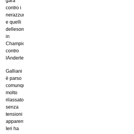
gara
contro i
nerazzurri
e quelli
dellesordio
in
Champions
contro
lAnderlecht.
Galliani
è parso
comunque
molto
rilassato,
senza
tensioni
apparenti.
Ieri ha