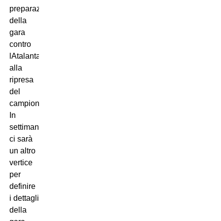
preparazione
della
gara
contro
lAtalanta
alla
ripresa
del
campionato.
In
settimana
ci sarà
un altro
vertice
per
definire
i dettagli
della