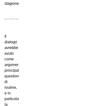
stagione.
ADVERTISEMENT
Il
dialogo
avrebbe
avuto
come
argomento
principale
questioni
di
routine,
e in
particolare
la