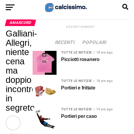
AMARCORD
ADVERTISEMENT
Galliani-
Allegri,
RECENTI
POPOLARI
niente
TUTTE LE NOTIZIE
18 ore ago
cena
Picciotti rosanero
ma
doppio
TUTTE LE NOTIZIE
18 ore ago
incontro
Portieri e frittate
in
segreto
TUTTE LE NOTIZIE
19 ore ago
Portieri per caso