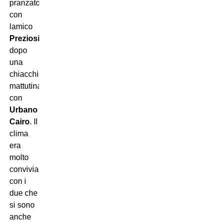
pranzato
con
lamico
Preziosi
,
dopo
una
chiacchierata
mattutina
con
Urbano
Cairo
. Il
clima
era
molto
conviviale,
con i
due che
si sono
anche