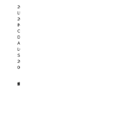
26
LUGLIO
2006,
INTER
CAMPIONE
D’ITALIA:
ASSEGNATO
LO
SCUDETTO
2005-
06
18
LUGLIO
1942,
NASCE
GIACINTO