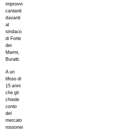
improvvisati
cantanti
davanti
al
sindaco
di Forte
dei
Marmi,
Buratti.
A un
tifoso di
15 anni
che gli
chiede
conto
del
mercato
rossonero