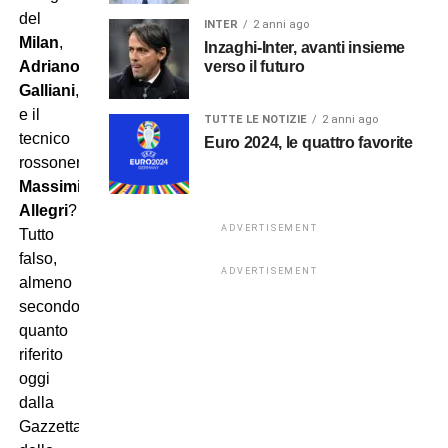
del
INTER
2 anni ago
Milan
,
Inzaghi-Inter, avanti insieme
verso il futuro
Adriano
Galliani
,
e il
TUTTE LE NOTIZIE
2 anni ago
tecnico
Euro 2024, le quattro favorite
rossonero
Massimiliano
Allegri
?
ADVERTISEMENT
Tutto
falso,
ADVERTISEMENT
almeno
secondo
quanto
riferito
oggi
dalla
Gazzetta