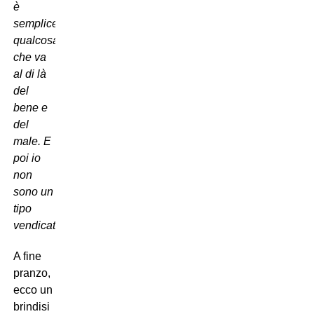
è
semplicemente
qualcosa
che va
al di là
del
bene e
del
male. E
poi io
non
sono un
tipo
vendicativo…
.
A fine
pranzo,
ecco un
brindisi