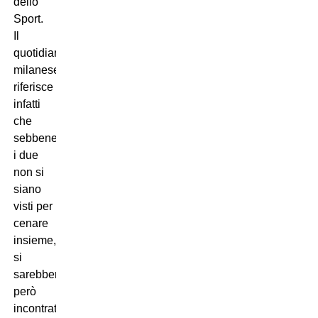
dello
Sport.
Il
quotidiano
milanese
riferisce
infatti
che
sebbene
i due
non si
siano
visti per
cenare
insieme,
si
sarebbero
però
incontrati