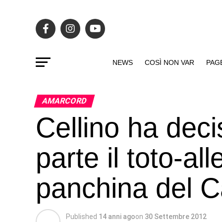
NEWS
COSÌ NON VAR
PAG
AMARCORD
Cellino ha deci
parte il toto-al
panchina del Ca
Published
14 anni ago
on
30 Settembre 2012