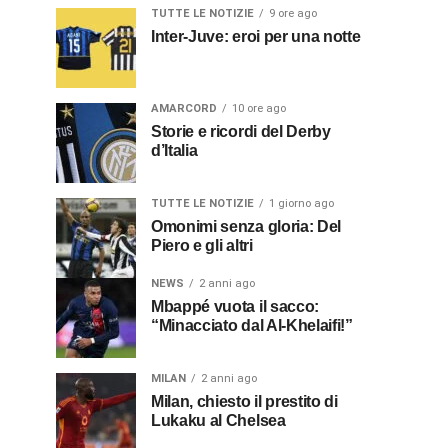
TUTTE LE NOTIZIE
9 ore ago
Inter-Juve: eroi per una notte
AMARCORD
10 ore ago
Storie e ricordi del Derby
d’Italia
TUTTE LE NOTIZIE
1 giorno ago
Omonimi senza gloria: Del
Piero e gli altri
NEWS
2 anni ago
Mbappé vuota il sacco:
“Minacciato dal Al-Khelaifi!”
MILAN
2 anni ago
Milan, chiesto il prestito di
Lukaku al Chelsea