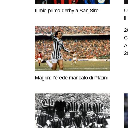
Il mio primo derby a San Siro
U
i
2
C
A
2
Magrin: l’erede mancato di Platini