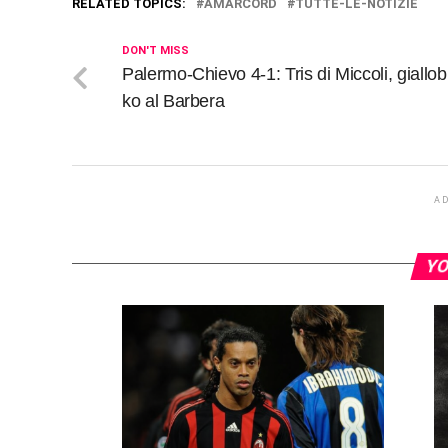
RELATED TOPICS:
AMARCORD
TUTTE-LE-NOTIZIE
DON'T MISS
Palermo-Chievo 4-1: Tris di Miccoli, giallob
ko al Barbera
A
YO