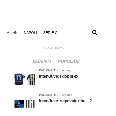
R
MILAN
NAPOLI
SERIE C
ADVERTISEMENT
RECENTI
POPOLARI
PALLONATE
8 ore ago
Inter-Juve: i doppi ex
PALLONATE
9 ore ago
Inter-Juve: sapevate che…?