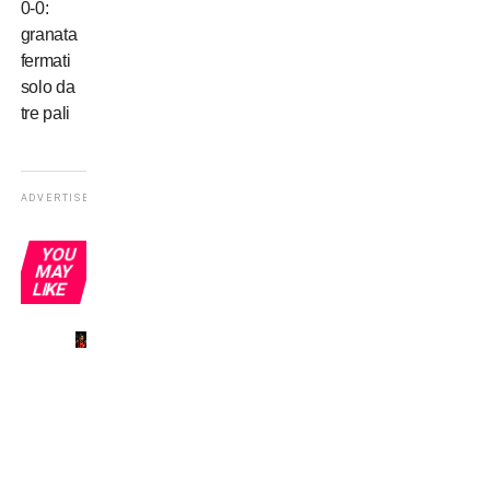
0-0:
granata
fermati
solo da
tre pali
ADVERTISEMENT
YOU
MAY
LIKE
Il mio
primo
derby
a San
Siro