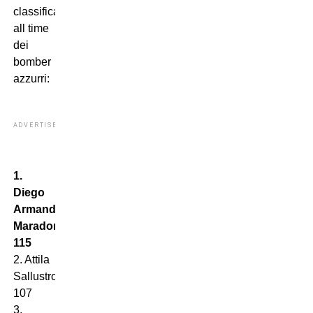
classifica
all time
dei
bomber
azzurri:
ADVERTISEMENT
1.
Diego
Armando
Maradona
115
2. Attila
Sallustro
107
3.