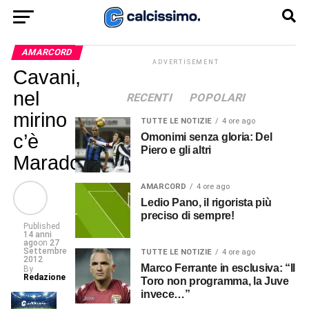
AMARCORD
ADVERTISEMENT
Cavani,
nel
RECENTI
POPOLARI
mirino
TUTTE LE NOTIZIE
4 ore ago
c’è
Omonimi senza gloria: Del
Piero e gli altri
Maradona
AMARCORD
4 ore ago
Ledio Pano, il rigorista più
preciso di sempre!
Published
14 anni
ago
on
27
Settembre
TUTTE LE NOTIZIE
4 ore ago
2012
Marco Ferrante in esclusiva: “Il
By
Redazione
Toro non programma, la Juve
invece…”