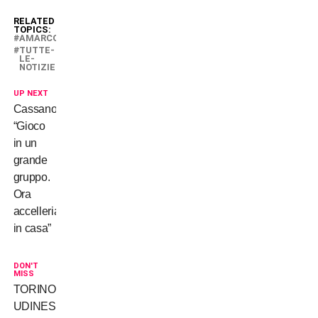
RELATED
TOPICS:
AMARCORD
TUTTE-
LE-
NOTIZIE
UP NEXT
Cassano:
“Gioco
in un
grande
gruppo.
Ora
accelleriamo
in casa”
DON'T
MISS
TORINO-
UDINESE