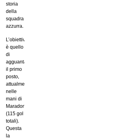
storia
della
squadra
azzurra.
L’obiettivo
è quello
di
agguantare
il primo
posto,
attualmente
nelle
mani di
Maradona
(115 gol
totali).
Questa
la