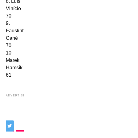
8. Luís
Vinício
70
9.
Faustinho
Canè
70
10.
Marek
Hamsík
61
ADVERTISEMENT