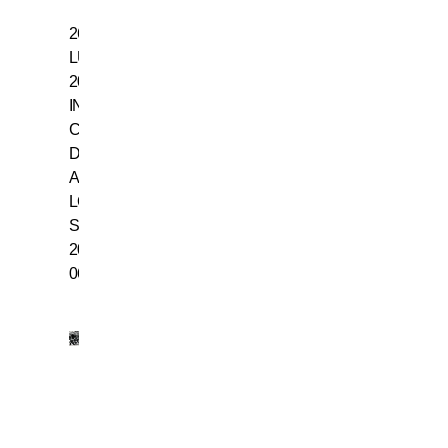
26
LUGLIO
2006,
INTER
CAMPIONE
D’ITALIA:
ASSEGNATO
LO
SCUDETTO
2005-
06
18
LUGLIO
1942,
NASCE
GIACINTO