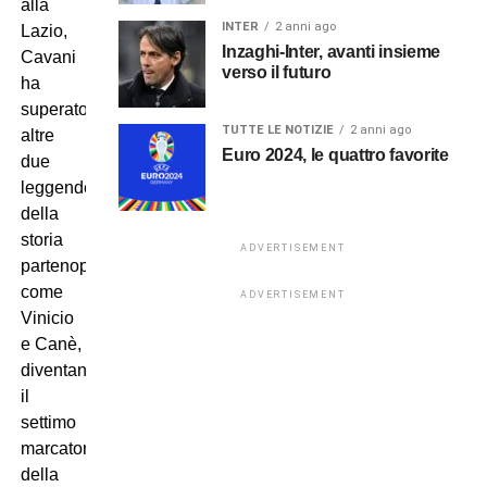
alla
INTER
2 anni ago
Lazio,
Inzaghi-Inter, avanti insieme
Cavani
verso il futuro
ha
superato
TUTTE LE NOTIZIE
2 anni ago
altre
Euro 2024, le quattro favorite
due
leggende
della
storia
ADVERTISEMENT
partenopea
come
ADVERTISEMENT
Vinicio
e Canè,
diventando
il
settimo
marcatore
della