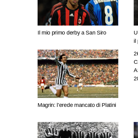
Il mio primo derby a San Siro
U
i
2
C
A
2
Magrin: l’erede mancato di Platini