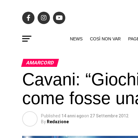
NEWS
COSÌ NON VAR
PAG
AMARCORD
Cavani: “Gioch
come fosse una
Published
14 anni ago
on
27 Settembre 2012
By
Redazione