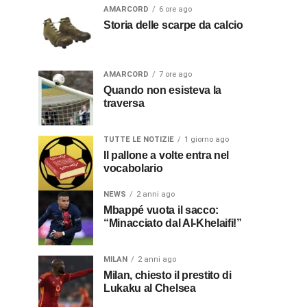
AMARCORD
6 ore ago
Storia delle scarpe da calcio
AMARCORD
7 ore ago
Quando non esisteva la
traversa
TUTTE LE NOTIZIE
1 giorno ago
Il pallone a volte entra nel
vocabolario
NEWS
2 anni ago
Mbappé vuota il sacco:
“Minacciato dal Al-Khelaifi!”
MILAN
2 anni ago
Milan, chiesto il prestito di
Lukaku al Chelsea