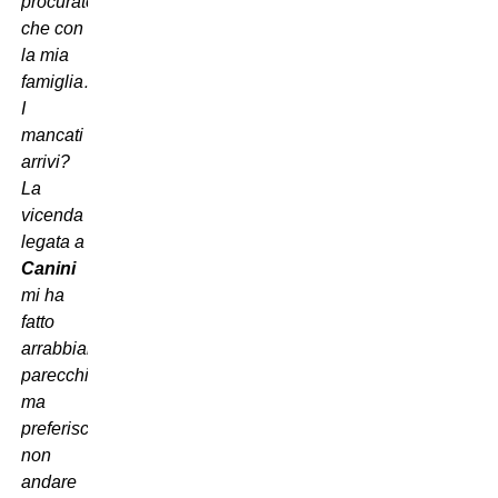
procuratore
che con
la mia
famiglia…
I
mancati
arrivi?
La
vicenda
legata a
Canini
mi ha
fatto
arrabbiare
parecchio,
ma
preferisco
non
andare