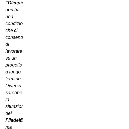
l’
Olimpico
non ha
una
condizione
che ci
consenta
di
lavorare
su un
progetto
a lungo
termine.
Diversa
sarebbe
la
situazione
del
Filadelfia
,
ma