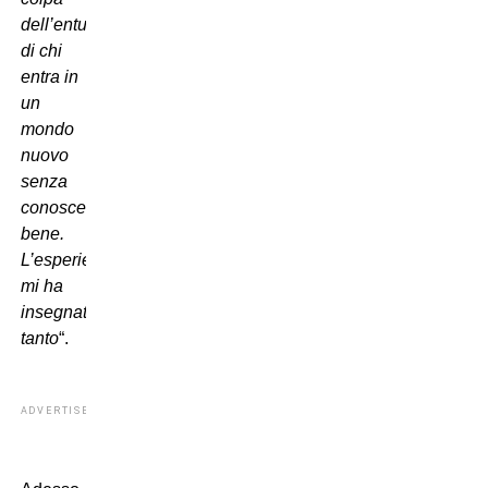
dell’entusiasmo
di chi
entra in
un
mondo
nuovo
senza
conoscerlo
bene.
L’esperienza
mi ha
insegnato
tanto
“.
ADVERTISEMENT