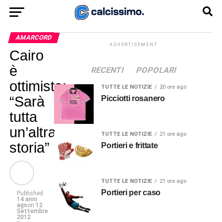
AMARCORD
ADVERTISEMENT
Cairo
è
RECENTI
POPOLARI
ottimista:
TUTTE LE NOTIZIE
20 ore ago
“Sarà
Picciotti rosanero
tutta
un’altra
TUTTE LE NOTIZIE
21 ore ago
storia”
Portieri e frittate
TUTTE LE NOTIZIE
21 ore ago
Portieri per caso
Published
14 anni
ago
on
12
Settembre
2012