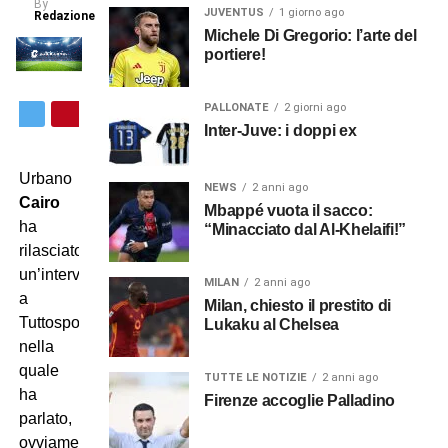
By
JUVENTUS
1 giorno ago
Redazione
Michele Di Gregorio: l’arte del
portiere!
PALLONATE
2 giorni ago
Inter-Juve: i doppi ex
Urbano
NEWS
2 anni ago
Cairo
Mbappé vuota il sacco:
ha
“Minacciato dal Al-Khelaifi!”
rilasciato
un’intervista
MILAN
2 anni ago
a
Milan, chiesto il prestito di
Tuttosport,
Lukaku al Chelsea
nella
quale
TUTTE LE NOTIZIE
2 anni ago
ha
Firenze accoglie Palladino
parlato,
ovviamente,