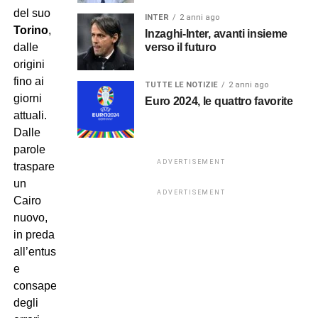
del suo
INTER
2 anni ago
Torino
,
Inzaghi-Inter, avanti insieme
verso il futuro
dalle
origini
fino ai
TUTTE LE NOTIZIE
2 anni ago
giorni
Euro 2024, le quattro favorite
attuali.
Dalle
parole
ADVERTISEMENT
traspare
un
ADVERTISEMENT
Cairo
nuovo,
in preda
all’entusiasmo,
e
consapevole
degli