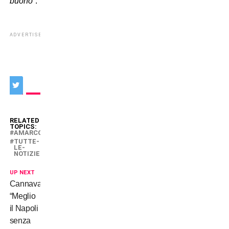
buono
“.
ADVERTISEMENT
RELATED
TOPICS:
AMARCORD
TUTTE-
LE-
NOTIZIE
UP NEXT
Cannavaro:
“Meglio
il Napoli
senza