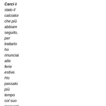
Cerci
è
stato il
calciatore
che più
abbiam
seguito,
per
trattarlo
ho
rinunciato
alle
ferie
estive.
Ho
passato
più
tempo
col suo