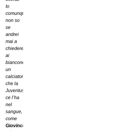
Io
comunque
non so
se
andrei
mai a
chiedere
ai
bianconeri
un
calciatore
che la
Juventus
ce l’ha
nel
sangue,
come
Giovinco