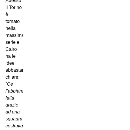
Adesso
il Torino
è
tornato
nella
massima
serie e
Cairo
ha le
idee
abbastanza
chiare:
“
Ce
l’abbiamo
fatta
grazie
ad una
squadra
costruita