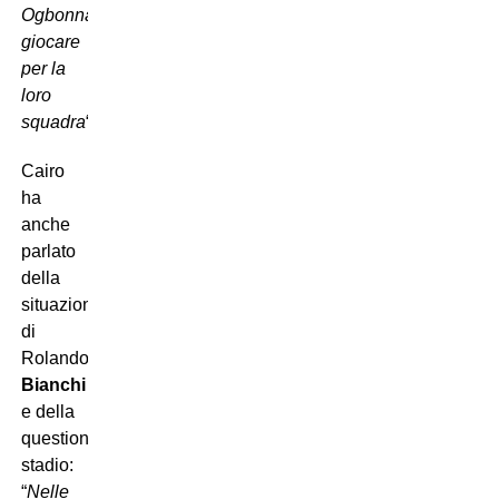
Ogbonna,
giocare
per la
loro
squadra
“.
Cairo
ha
anche
parlato
della
situazione
di
Rolando
Bianchi
e della
questione
stadio:
“
Nelle