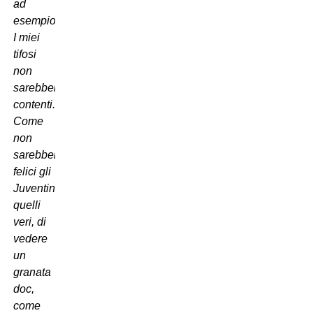
ad
esempio.
I miei
tifosi
non
sarebbero
contenti.
Come
non
sarebbero
felici gli
Juventini,
quelli
veri, di
vedere
un
granata
doc,
come