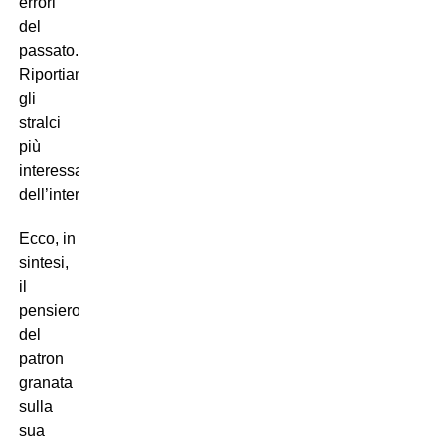
errori
del
passato.
Riportiamo
gli
stralci
più
interessanti
dell’intervista.
Ecco, in
sintesi,
il
pensiero
del
patron
granata
sulla
sua