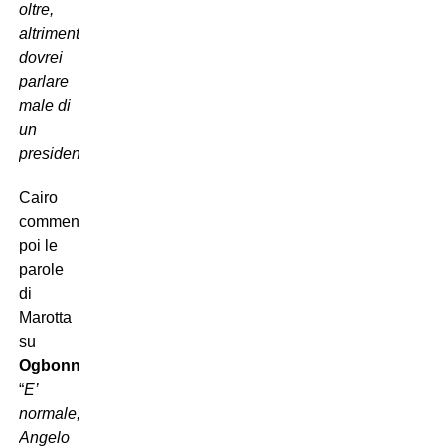
oltre,
altrimenti
dovrei
parlare
male di
un
presidente
“.
Cairo
commenta
poi le
parole
di
Marotta
su
Ogbonna
:
“
E’
normale,
Angelo