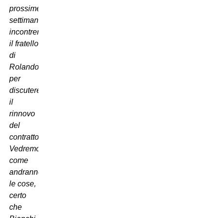
prossime
settimane
incontreremo
il fratello
di
Rolando
per
discutere
il
rinnovo
del
contratto.
Vedremo
come
andranno
le cose,
certo
che