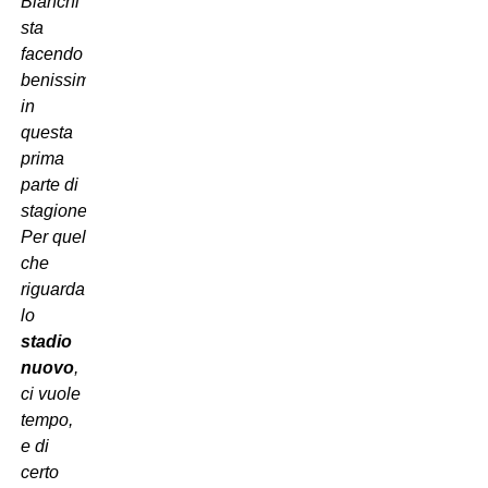
Bianchi
sta
facendo
benissimo
in
questa
prima
parte di
stagione.
Per quel
che
riguarda
lo
stadio
nuovo
,
ci vuole
tempo,
e di
certo