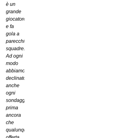
è un
grande
giocatore
e fa
gola a
parecchie
squadre.
Ad ogni
modo
abbiamo
declinato
anche
ogni
sondaggio
prima
ancora
che
qualunque
offerta.