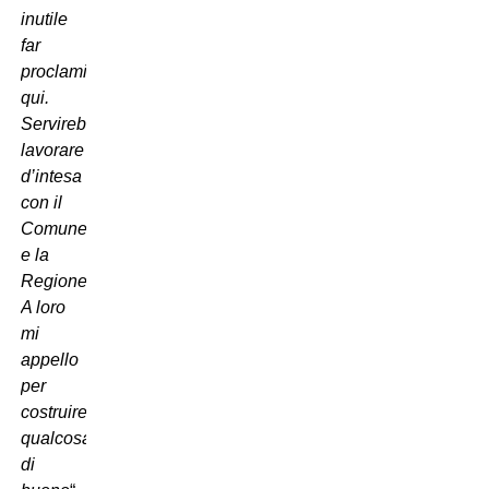
inutile
far
proclami
qui.
Servirebbe
lavorare
d’intesa
con il
Comune
e la
Regione.
A loro
mi
appello
per
costruire
qualcosa
di