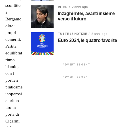
sconfitto
INTER
2 anni ago
a
Inzaghi-Inter, avanti insieme
verso il futuro
Bergamo
oltre i
propri
TUTTE LE NOTIZIE
2 anni ago
demeriti.
Euro 2024, le quattro favorite
Partita
equilibrata,
ritmo
ADVERTISEMENT
blando,
con i
ADVERTISEMENT
portieri
praticamente
inoperosi
e primo
tiro in
porta di
Cigarini