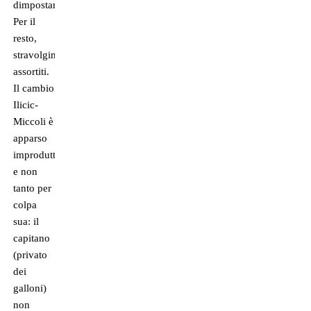
dimpostare.
Per il
resto,
stravolgimenti
assortiti.
Il cambio
Ilicic-
Miccoli è
apparso
improduttivo,
e non
tanto per
colpa
sua: il
capitano
(privato
dei
galloni)
non