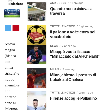
By
AMARCORD
11 ore ago
Redazione
Quando non esisteva la
traversa
TUTTE LE NOTIZIE
1 giorno ago
Il pallone a volte entra nel
vocabolario
Nuova
NEWS
2 anni ago
maglia
Mbappé vuota il sacco:
(bianca
“Minacciato dal Al-Khelaifi!”
con
unica
MILAN
2 anni ago
striscia) e
Milan, chiesto il prestito di
nuovo
Lukaku al Chelsea
allenatore
non
TUTTE LE NOTIZIE
2 anni ago
portano
Firenze accoglie Palladino
bene al
Palermo,