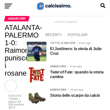
AMARCORD
ADVERTISEMENT
ATALANTA-
PALERMO
RECENTI
POPOLARI
1-0:
TUTTE LE NOTIZIE
8 ore ago
Raimondi
El Jardinero: la storia di Julio
Cruz
punisce
i
AMARCORD
9 ore ago
rosanero
Twist of Fate: quando la storia
cambia
AMARCORD
10 ore ago
Storia delle scarpe da calcio
Published
14 anni
ago
on
23
Settembre
2012