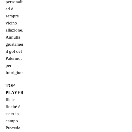
personalità
ed è
sempre
vicino
allazione.
Annulla
giustamente
il gol del
Palermo,
per
fuorigioco.
TOP
PLAYER
Ilicic
finchè è
stato in
campo.
Procede