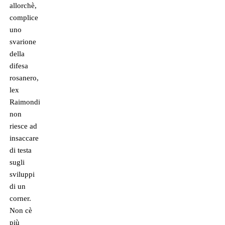
allorchè,
complice
uno
svarione
della
difesa
rosanero,
lex
Raimondi
non
riesce ad
insaccare
di testa
sugli
sviluppi
di un
corner.
Non cè
più