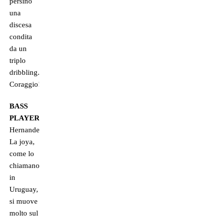
persino
una
discesa
condita
da un
triplo
dribbling.
Coraggio!
BASS
PLAYER
Hernandez.
La joya,
come lo
chiamano
in
Uruguay,
si muove
molto sul