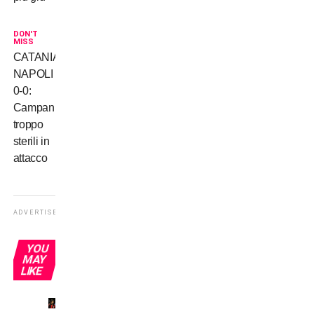
DON'T
MISS
CATANIA-
NAPOLI
0-0:
Campani
troppo
sterili in
attacco
ADVERTISEMENT
YOU
MAY
LIKE
Il mio