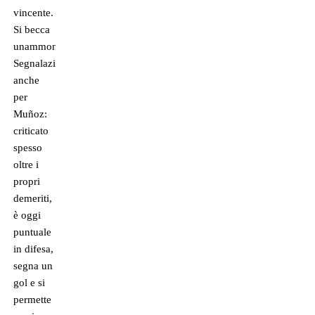
vincente.
Si becca
unammonizione.
Segnalazione
anche
per
Muñoz:
criticato
spesso
oltre i
propri
demeriti,
è oggi
puntuale
in difesa,
segna un
gol e si
permette