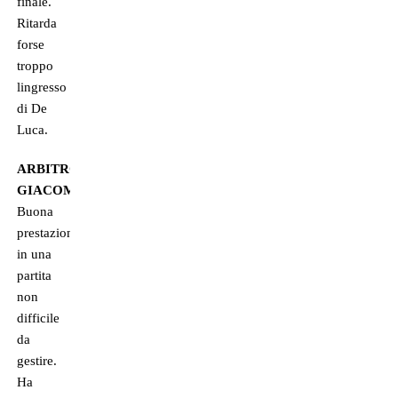
finale.
Ritarda
forse
troppo
lingresso
di De
Luca.
ARBITRO
GIACOMELLI
Buona
prestazione
in una
partita
non
difficile
da
gestire.
Ha