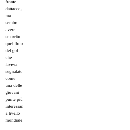
fronte
dattacco,
ma
sembra
avere
smarrito
quel fiuto
del gol
che
laveva
segnalato
come
una delle
giovani
punte più
interessanti
a livello
mondiale.