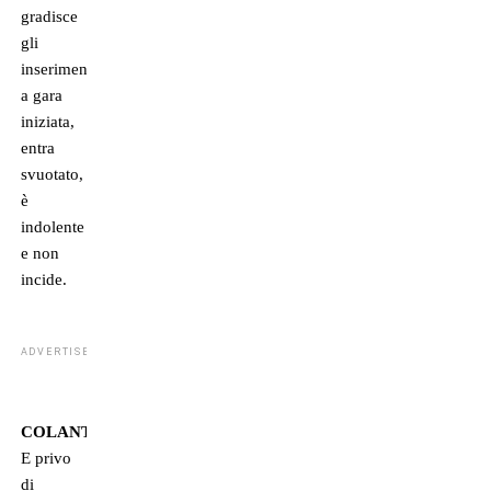
gradisce
gli
inserimenti
a gara
iniziata,
entra
svuotato,
è
indolente
e non
incide.
ADVERTISEMENT
COLANTUONO
E privo
di