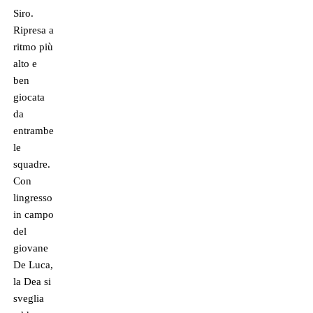
Siro.
Ripresa a
ritmo più
alto e
ben
giocata
da
entrambe
le
squadre.
Con
lingresso
in campo
del
giovane
De Luca,
la Dea si
sveglia