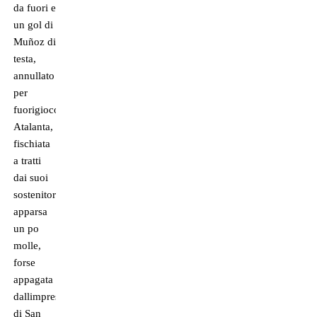
da fuori e
un gol di
Muñoz di
testa,
annullato
per
fuorigioco.
Atalanta,
fischiata
a tratti
dai suoi
sostenitori,
apparsa
un po
molle,
forse
appagata
dallimpresa
di San