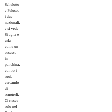
Schelotto
e Peluso,
i due
nazionali,
e si vede.
Si agita e
urla
come un
ossesso
in
panchina,
contro i
suoi,
cercando
di
scuoterli.
Ci riesce
solo nel