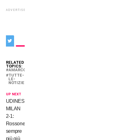
ADVERTISEMENT
RELATED
TOPICS:
AMARCORD
TUTTE-
LE-
NOTIZIE
UP NEXT
UDINESE-
MILAN
2-1:
Rossoneri
sempre
più giù