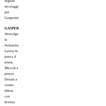
segnali
incoraggianti
per
Gasperini.
GASPERINI
Stravolge
la
formazione.
Lascia in
panca il
totem
Miccoli e
piazza
Donati a
centro
difesa
con
licenza