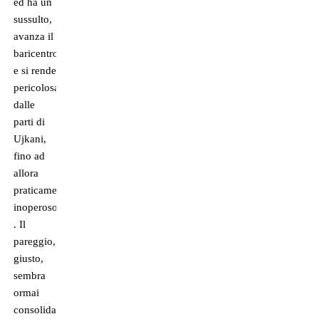
ed ha un
sussulto,
avanza il
baricentro
e si rende
pericolosa
dalle
parti di
Ujkani,
fino ad
allora
praticamente
inoperoso.
. Il
pareggio,
giusto,
sembra
ormai
consolidato,