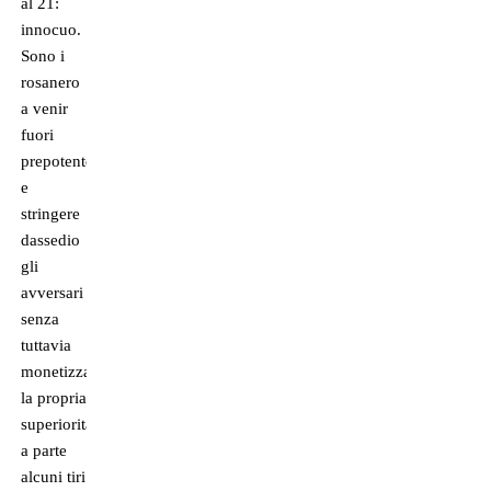
al 21:
innocuo.
Sono i
rosanero
a venir
fuori
prepotentemente
e
stringere
dassedio
gli
avversari
senza
tuttavia
monetizzare
la propria
superiorità,
a parte
alcuni tiri