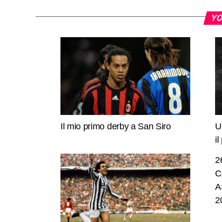
YO
Il mio primo derby a San Siro
U
i
2
C
A
2