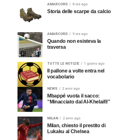
AMARCORD
8 ore ago
Storia delle scarpe da calcio
AMARCORD
9 ore ago
Quando non esisteva la
traversa
TUTTE LE NOTIZIE
1 giorno ago
Il pallone a volte entra nel
vocabolario
NEWS
2 anni ago
Mbappé vuota il sacco:
“Minacciato dal Al-Khelaifi!”
MILAN
2 anni ago
Milan, chiesto il prestito di
Lukaku al Chelsea