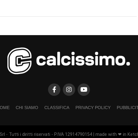
OME
CHI SIAMO
CLASSIFICA
PRIVACY POLICY
PUBBLICI
rl - Tutti i diritti riservati - P.IVA 12914790154 | made with ❤ in Ketc