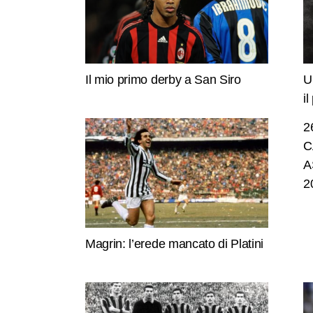
Il mio primo derby a San Siro
U
i
2
C
A
2
Magrin: l’erede mancato di Platini