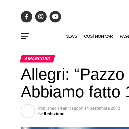
NEWS
COSÌ NON VAR
PAG
AMARCORD
Allegri: “Pazzo 
Abbiamo fatto
Published
14 anni ago
on
14 Settembre 2012
By
Redazione