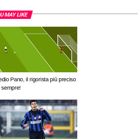
U MAY LIKE
edio Pano, il rigorista più preciso
i sempre!