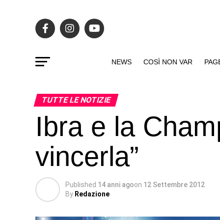
NEWS
COSÌ NON VAR
PAG
TUTTE LE NOTIZIE
Ibra e la Champ
vincerla”
Published
14 anni ago
on
12 Settembre 2012
By
Redazione