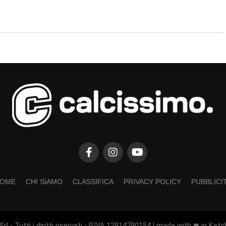
OME
CHI SIAMO
CLASSIFICA
PRIVACY POLICY
PUBBLICI
rl - Tutti i diritti riservati - P.IVA 12914790154 | made with ❤ in Ketc