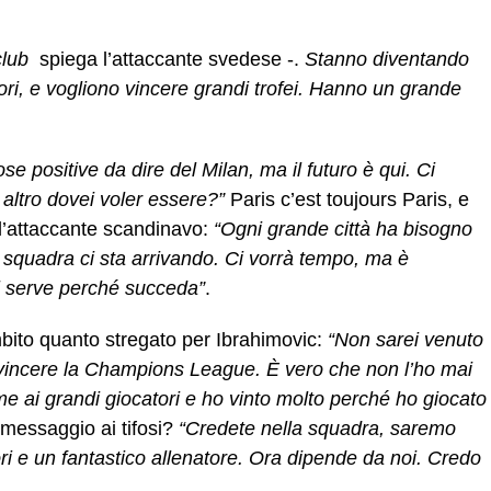
club
 spiega l’attaccante svedese -.
Stanno diventando
ori, e vogliono vincere grandi trofei. Hanno un grande
se positive da dire del Milan, ma il futuro è qui. Ci
altro dovei voler essere?”
Paris c’est toujours Paris, e
 l’attaccante scandinavo:
“Ogni grande città ha bisogno
la squadra ci sta arrivando. Ci vorrà tempo, ma è
ci serve perché succeda”
.
bito quanto stregato per Ibrahimovic:
“Non sarei venuto
vincere la Champions League. È vero che non l’ho mai
eme ai grandi giocatori e ho vinto molto perché ho giocato
 messaggio ai tifosi?
“Credete nella squadra, saremo
ori e un fantastico allenatore. Ora dipende da noi. Credo