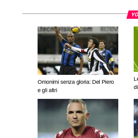
YO
L
Omonimi senza gloria: Del Piero
d
e gli altri