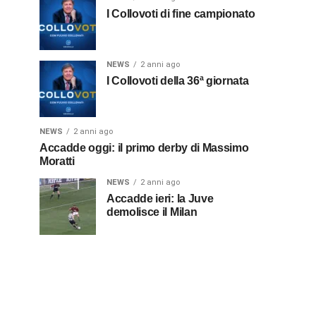
I Collovoti di fine campionato
NEWS
2 anni ago
I Collovoti della 36ª giornata
NEWS
2 anni ago
Accadde oggi: il primo derby di Massimo
Moratti
NEWS
2 anni ago
Accadde ieri: la Juve
demolisce il Milan