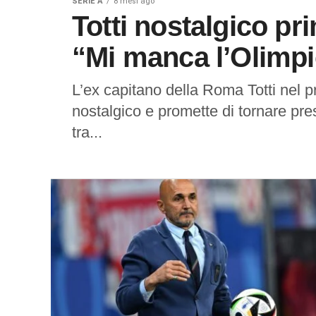
SERIE A
8 mesi ago
Totti nostalgico p
“Mi manca l’Olimp
L’ex capitano della Roma Totti nel p
nostalgico e promette di tornare pres
tra...