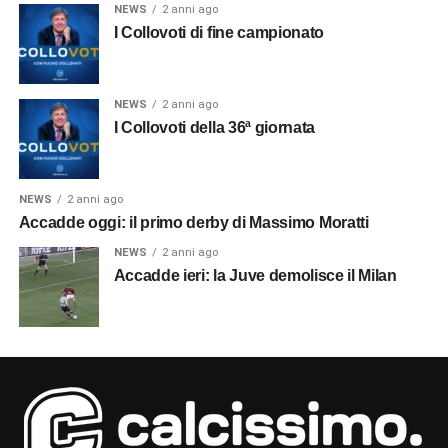
NEWS
2 anni ago
I Collovoti di fine campionato
NEWS
2 anni ago
I Collovoti della 36ª giornata
NEWS
2 anni ago
Accadde oggi: il primo derby di Massimo Moratti
NEWS
2 anni ago
Accadde ieri: la Juve demolisce il Milan