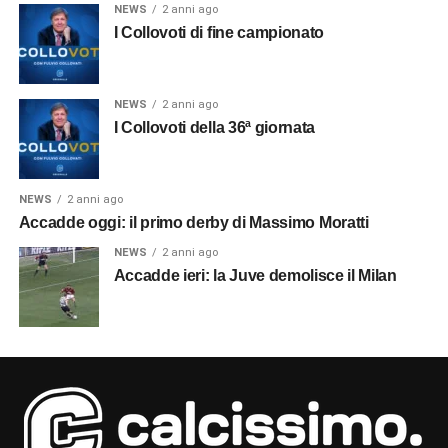
NEWS
2 anni ago
I Collovoti di fine campionato
NEWS
2 anni ago
I Collovoti della 36ª giornata
NEWS
2 anni ago
Accadde oggi: il primo derby di Massimo Moratti
NEWS
2 anni ago
Accadde ieri: la Juve demolisce il Milan