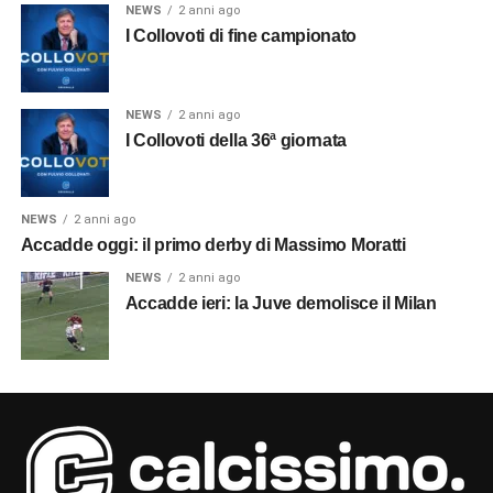
NEWS
2 anni ago
I Collovoti di fine campionato
NEWS
2 anni ago
I Collovoti della 36ª giornata
NEWS
2 anni ago
Accadde oggi: il primo derby di Massimo Moratti
NEWS
2 anni ago
Accadde ieri: la Juve demolisce il Milan