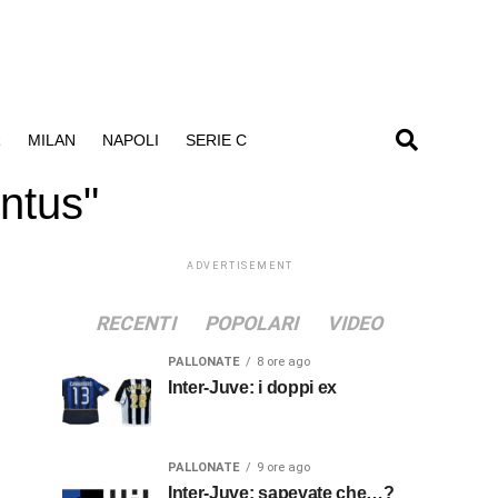
R
MILAN
NAPOLI
SERIE C
entus"
ADVERTISEMENT
RECENTI
POPOLARI
VIDEO
PALLONATE
8 ore ago
Inter-Juve: i doppi ex
PALLONATE
9 ore ago
Inter-Juve: sapevate che…?