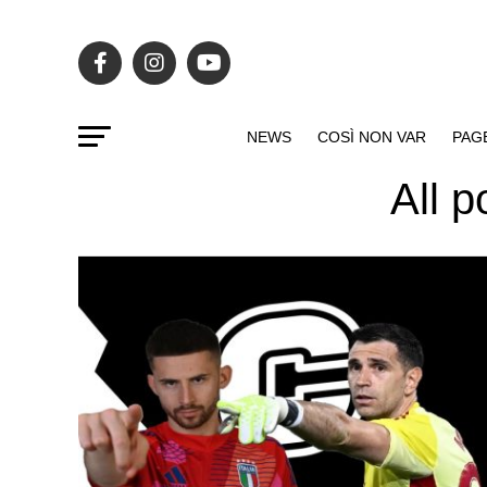
NEWS
COSÌ NON VAR
PAG
All p