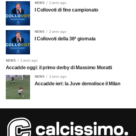
NEWS
2 anni ago
I Collovoti di fine campionato
NEWS
2 anni ago
I Collovoti della 36ª giornata
NEWS
2 anni ago
Accadde oggi: il primo derby di Massimo Moratti
NEWS
2 anni ago
Accadde ieri: la Juve demolisce il Milan