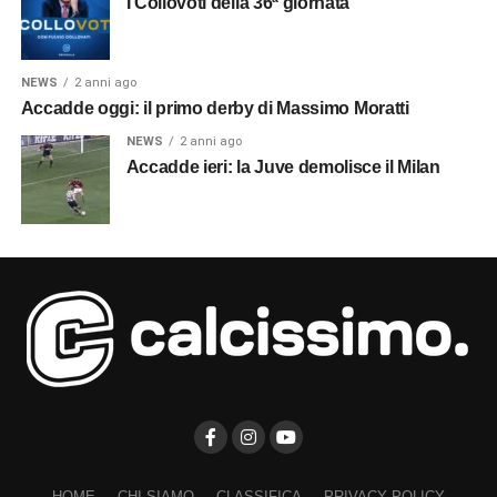
I Collovoti della 36ª giornata
NEWS
2 anni ago
Accadde oggi: il primo derby di Massimo Moratti
NEWS
2 anni ago
Accadde ieri: la Juve demolisce il Milan
HOME
CHI SIAMO
CLASSIFICA
PRIVACY POLICY