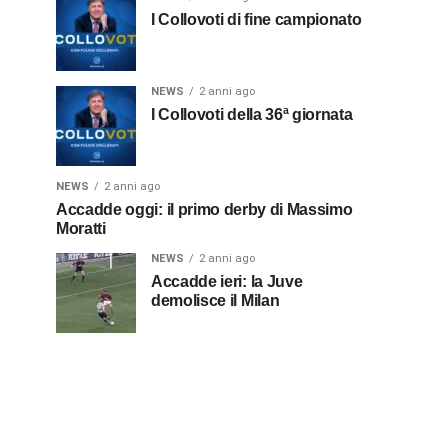
I Collovoti di fine campionato
NEWS
2 anni ago
I Collovoti della 36ª giornata
NEWS
2 anni ago
Accadde oggi: il primo derby di Massimo
Moratti
NEWS
2 anni ago
Accadde ieri: la Juve
demolisce il Milan