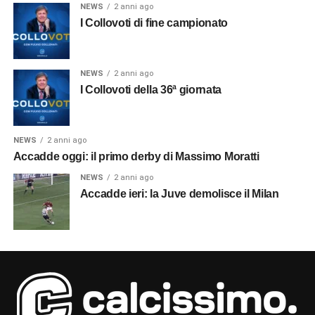
NEWS
2 anni ago
I Collovoti di fine campionato
NEWS
2 anni ago
I Collovoti della 36ª giornata
NEWS
2 anni ago
Accadde oggi: il primo derby di Massimo Moratti
NEWS
2 anni ago
Accadde ieri: la Juve demolisce il Milan