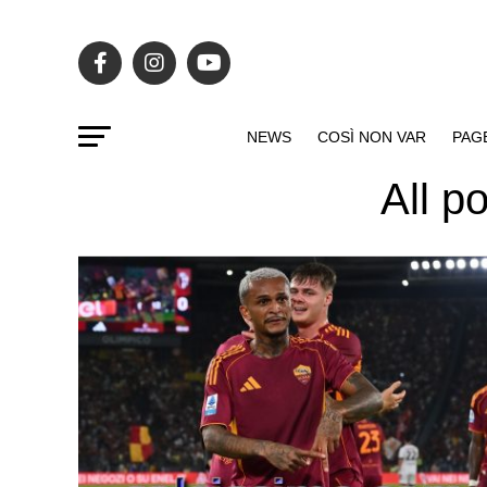
NEWS
COSÌ NON VAR
PAG
All p