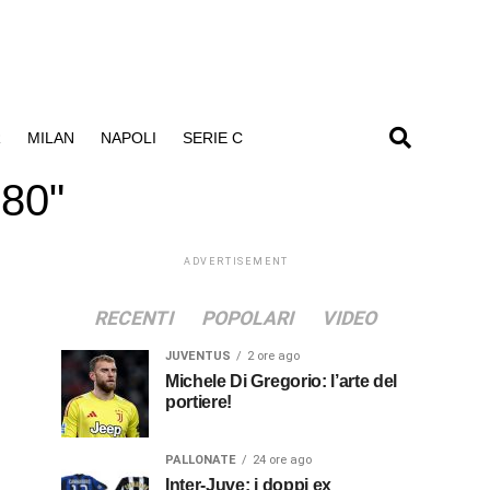
R
MILAN
NAPOLI
SERIE C
 80"
ADVERTISEMENT
RECENTI
POPOLARI
VIDEO
JUVENTUS
2 ore ago
Michele Di Gregorio: l’arte del
portiere!
PALLONATE
24 ore ago
Inter-Juve: i doppi ex