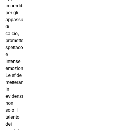
imperdibile
per gli
appassionati
di
calcio,
promettendo
spettacolo
e
intense
emozioni.
Le sfide
metteranno
in
evidenza
non
solo il
talento
dei