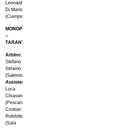
Leonardo
Di Mario
(Ciampino)
MONOPOLI
–
TARANTO
Arbitro:
Stefano
Striamo
(Salerno)
Assistenti:
Luca
Chiavaroli
(Pescara),
Cristian
Robilotta
(Sala