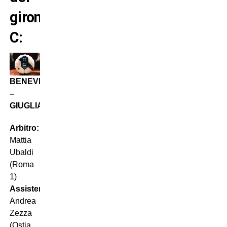
girone
C:
BENEVENTO
–
GIUGLIANO
Arbitro:
Mattia
Ubaldi
(Roma
1)
Assistenti:
Andrea
Zezza
(Ostia