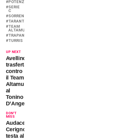
POTENZA
SERIE
C
SORRENTO
TARANTO
TEAM
ALTAMURA
TRAPANI
TURRIS
UP NEXT
Avellino:
trasferta
contro
il Team
Altamura
al
Tonino
D’Angelo
DON'T
MISS
Audace
Cerignola:
testa al