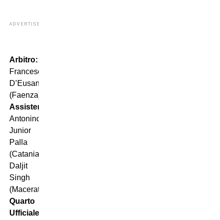
ADVERTISEMENT
Arbitro:
Francesco
D’Eusanio
(Faenza)
Assistenti:
Antonino
Junior
Palla
(Catania),
Daljit
Singh
(Macerata)
Quarto
Ufficiale: