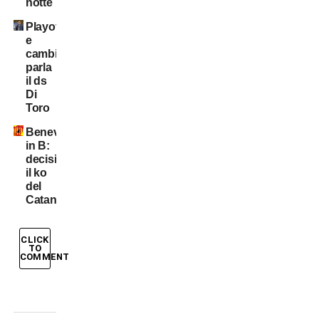
notte
Playoff
e
cambiamenti:
parla
il ds
Di
Toro
Benevento
in B:
decisivo
il ko
del
Catania
CLICK
TO
COMMENT