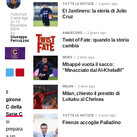
TUTTE LE NOTIZIE
2 giorni ago
El Jardinero: la storia di Julio
Published
Cruz
2 anni ago
on
12
Dicembre
2024
AMARCORD
2 giorni ago
By
Giuseppe
Twist of Fate: quando la storia
Petruzzini
cambia
NEWS
2 anni ago
Mbappé vuota il sacco:
“Minacciato dal Al-Khelaifi!”
MILAN
2 anni ago
Il
Milan, chiesto il prestito di
Lukaku al Chelsea
girone
C della
Serie C
TUTTE LE NOTIZIE
2 anni ago
si
Firenze accoglie Palladino
prepara
a un