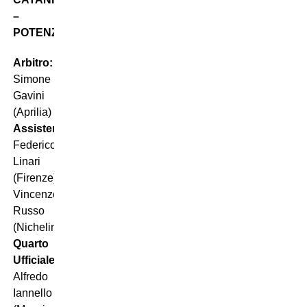
–
POTENZA
Arbitro:
Simone
Gavini
(Aprilia)
Assistenti:
Federico
Linari
(Firenze),
Vincenzo
Russo
(Nichelino)
Quarto
Ufficiale:
Alfredo
Iannello