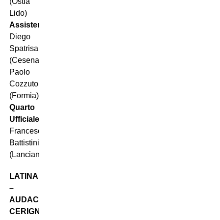
(Ostia
Lido)
Assistenti:
Diego
Spatrisano
(Cesena),
Paolo
Cozzuto
(Formia)
Quarto
Ufficiale:
Francesco
Battistini
(Lanciano)
LATINA
–
AUDACE
CERIGNOLA