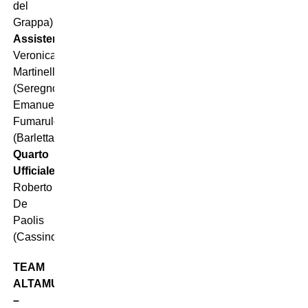
del
Grappa)
Assistenti:
Veronica
Martinelli
(Seregno),
Emanuele
Fumarulo
(Barletta)
Quarto
Ufficiale:
Roberto
De
Paolis
(Cassino)
TEAM
ALTAMURA
–