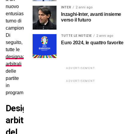
nuovo
INTER
2 anni ago
entusiasmante
Inzaghi-Inter, avanti insieme
verso il futuro
turno di
campionato.
Di
TUTTE LE NOTIZIE
2 anni ago
seguito,
Euro 2024, le quattro favorite
tutte le
designazioni
arbitrali
ADVERTISEMENT
delle
partite
ADVERTISEMENT
in
programma.
Designazioni
arbitrali
del