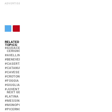
ADVERTISEMENT
RELATED
TOPICS:
AUDACE
CERIGNOLA
AVELLINO
BENEVENTO
CASERTANA
CATANIA
CAVESE
CROTONE
FOGGIA
GIUGLIANO
JUVENTUS
NEXT GEN
LATINA
MESSINA
MONOPOLI
PICERNO