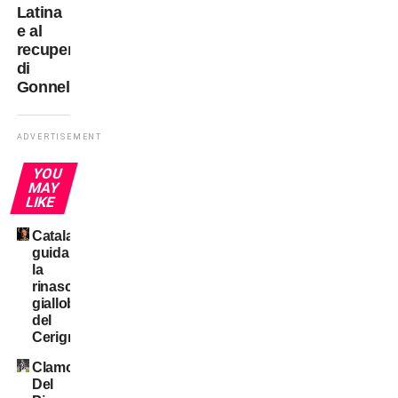
Latina
e al
recupero
di
Gonnelli
ADVERTISEMENT
YOU
MAY
LIKE
Catalano
guida
la
rinascita
gialloblù
del
Cerignola
Clamoroso:
Del