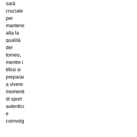
sarà
cruciale
per
mantenere
alta la
qualità
del
torneo,
mentre i
tifosi si
preparano
a vivere
momenti
di sport
autentico
e
coinvolgente.