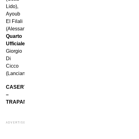
Lido),
Ayoub
El Filali
(Alessandria)
Quarto
Ufficiale:
Giorgio
Di
Cicco
(Lanciano)
CASERTANA
–
TRAPANI
ADVERTISEMENT