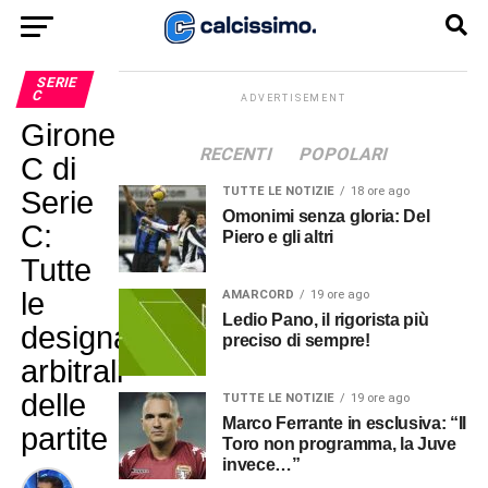
SERIE
C
ADVERTISEMENT
Girone
RECENTI
POPOLARI
C di
TUTTE LE NOTIZIE
18 ore ago
Serie
Omonimi senza gloria: Del
C:
Piero e gli altri
Tutte
le
AMARCORD
19 ore ago
Ledio Pano, il rigorista più
designazioni
preciso di sempre!
arbitrali
delle
TUTTE LE NOTIZIE
19 ore ago
Marco Ferrante in esclusiva: “Il
partite
Toro non programma, la Juve
invece…”