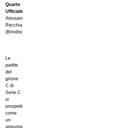
Quarto
Ufficiale:
Alessandro
Recchia
(Brindisi)
Le
partite
del
girone
C di
Serie C
si
prospettano
come
un
appuntamento