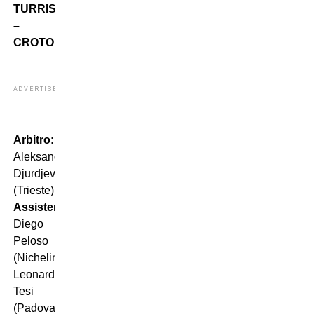
TURRIS
–
CROTONE
ADVERTISEMENT
Arbitro:
Aleksandar
Djurdjevic
(Trieste)
Assistenti:
Diego
Peloso
(Nichelino),
Leonardo
Tesi
(Padova)