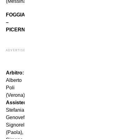
(Messina)
FOGGIA
–
PICERNO
ADVERTISEMENT
Arbitro:
Alberto
Poli
(Verona)
Assistenti:
Stefania
Genoveffa
Signorelli
(Paola),