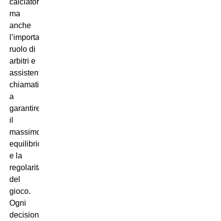
calciatori,
ma
anche
l’importante
ruolo di
arbitri e
assistenti,
chiamati
a
garantire
il
massimo
equilibrio
e la
regolarità
del
gioco.
Ogni
decisione