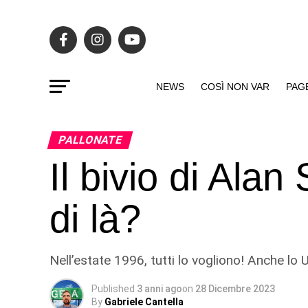
NEWS
COSÌ NON VAR
PAG
PALLONATE
Il bivio di Alan
di là?
Nell’estate 1996, tutti lo vogliono! Anche lo 
Published
3 anni ago
on
28 Dicembre 2023
By
Gabriele Cantella