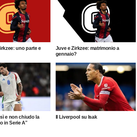
rkzee: uno parte e
Juve e Zirkzee: matrimonio a
gennaio?
 sì e non chiudo la
Il Liverpool su Isak
no in Serie A”