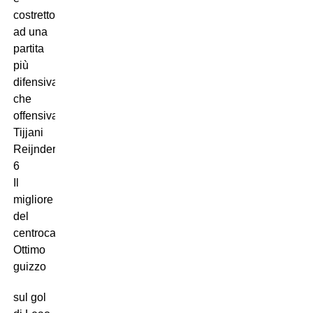
costretto
ad una
partita
più
difensiva
che
offensiva).
Tijjani
Reijnders
6
Il
migliore
del
centrocampo.
Ottimo
guizzo
sul gol