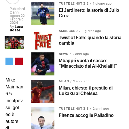
TUTTE LE NOTIZIE
1 giorno ago
Published
El Jardinero: la storia di Julio
2 anni
Cruz
ago
on
22
Febbraio
2024
By
Luca
Boate
AMARCORD
1 giorno ago
Twist of Fate: quando la storia
cambia
NEWS
2 anni ago
Mbappé vuota il sacco:
“Minacciato dal Al-Khelaifi!”
Mike
MILAN
2 anni ago
Maignan
Milan, chiesto il prestito di
Lukaku al Chelsea
6,5
Incolpevole
sui gol
TUTTE LE NOTIZIE
2 anni ago
ed è
Firenze accoglie Palladino
autore
di