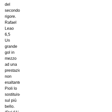
del
secondo
rigore.
Rafael
Leao
6,5
Un
grande
gol in
mezzo
ad una
prestazione
non
esaltante.
Pioli lo
sostituisce
sul più
bello.