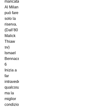
mancata.
Al Milan
può fare
solo la
riserva.
(Dall’80
Malick
Thiaw
sv)
Ismael
Bennacer
6
Inizia a
far
intravedere
qualcosa,
ma la
miglior
condizione