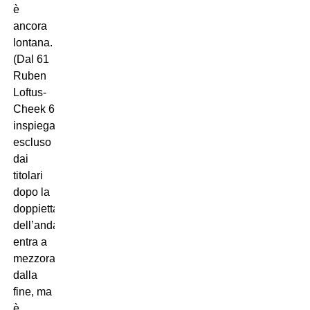
è
ancora
lontana.
(Dal 61
Ruben
Loftus-
Cheek 6
inspiegabilmente
escluso
dai
titolari
dopo la
doppietta
dell’andata,
entra a
mezzora
dalla
fine, ma
è