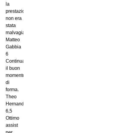
la
prestazione
non era
stata
malvagia.
Matteo
Gabbia
6
Continua
il buon
momento
di
forma.
Theo
Hernandez
6,5
Ottimo
assist
per