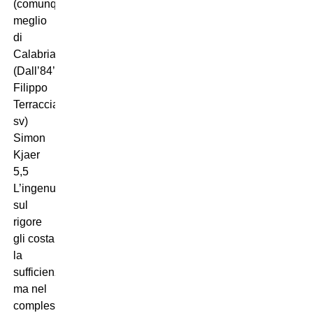
(comunque
meglio
di
Calabria).
(Dall’84’
Filippo
Terracciano
sv)
Simon
Kjaer
5,5
L’ingenuità
sul
rigore
gli costa
la
sufficienza,
ma nel
complesso