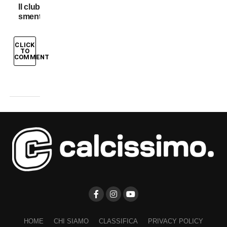
Il club
smentisce
CLICK
TO
COMMENT
HOME
CHI SIAMO
CLASSIFICA
PRIVACY POLICY