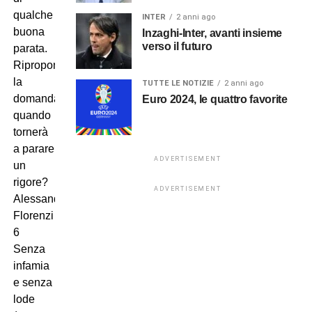
qualche
INTER
2 anni ago
buona
Inzaghi-Inter, avanti insieme
verso il futuro
parata.
Ripropongo
la
TUTTE LE NOTIZIE
2 anni ago
domanda:
Euro 2024, le quattro favorite
quando
tornerà
a parare
ADVERTISEMENT
un
rigore?
ADVERTISEMENT
Alessandro
Florenzi
6
Senza
infamia
e senza
lode