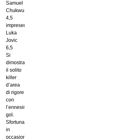
Samuel
Chukwueze
4,5
impresentabile)
Luka
Jovic
6,5
Si
dimostra
il solito
killer
d’area
di rigore
con
l’ennesimo
gol.
Sfortunato
in
occasione