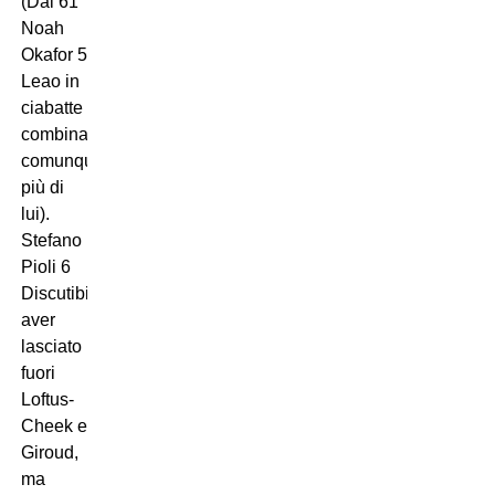
(Dal 61’
Noah
Okafor 5
Leao in
ciabatte
combina
comunque
più di
lui).
Stefano
Pioli 6
Discutibile
aver
lasciato
fuori
Loftus-
Cheek e
Giroud,
ma