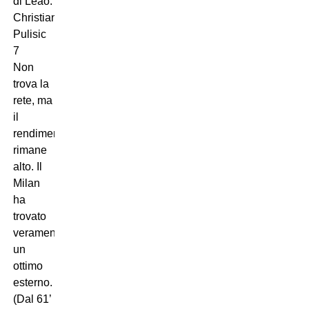
di Leao.
Christian
Pulisic
7
Non
trova la
rete, ma
il
rendimento
rimane
alto. Il
Milan
ha
trovato
veramente
un
ottimo
esterno.
(Dal 61’