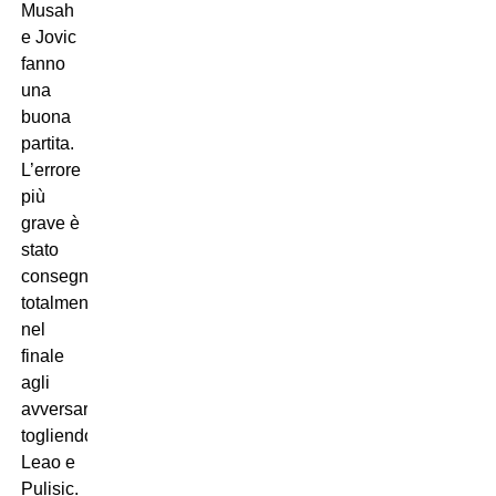
Musah
e Jovic
fanno
una
buona
partita.
L’errore
più
grave è
stato
consegnarsi
totalmente
nel
finale
agli
avversari
togliendo
Leao e
Pulisic.