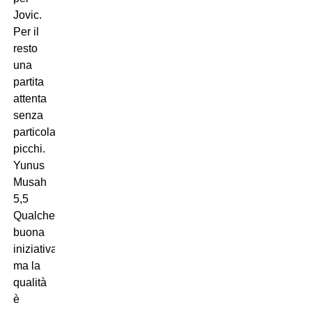
Jovic.
Per il
resto
una
partita
attenta
senza
particolari
picchi.
Yunus
Musah
5,5
Qualche
buona
iniziativa,
ma la
qualità
è