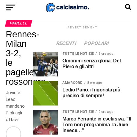
PAGELLE
ADVERTISEMENT
Rennes-
Milan
RECENTI
POPOLARI
3-2,
TUTTE LE NOTIZIE
8 ore ago
le
Omonimi senza gloria: Del
Piero e gli altri
pagelle
rossonere
AMARCORD
8 ore ago
Ledio Pano, il rigorista più
Jovic e
preciso di sempre!
Leao
mandano
TUTTE LE NOTIZIE
9 ore ago
Pioli agli
Marco Ferrante in esclusiva: “Il
ottavi!
Toro non programma, la Juve
invece…”