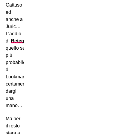
Gattuso
ed
anche a
Juric…
L’addio
di
Retegui
e
quello sempre
più
probabile
di
Lookman potrebbero
certamente
dargli
una
mano…
Ma per
il resto
starà a