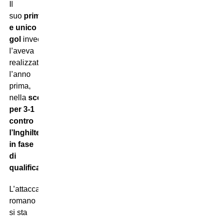
Il
suo
primo
e unico
gol
invece
l’aveva
realizzato
l’anno
prima,
nella
sconfitta
per 3-1
contro
l’Inghilterra
in fase
di
qualificazione
.
L’attaccante
romano
si sta