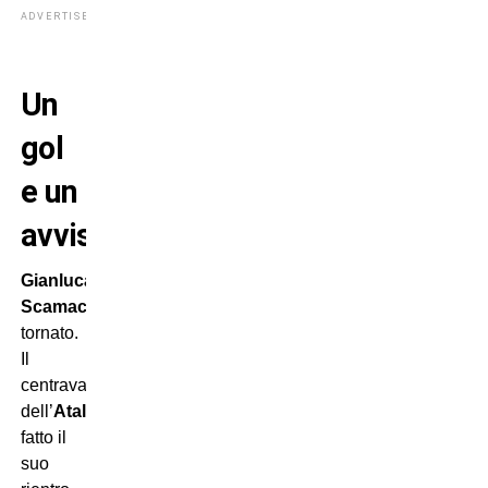
ADVERTISEMENT
Un
gol
e un
avviso
Gianluca
Scamacca
è
tornato.
Il
centravanti
dell’
Atalanta
ha
fatto il
suo