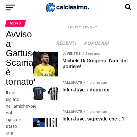
NEWS
ADVERTISEMENT
Avviso
a
RECENTI
POPOLARI
Gattuso:
JUVENTUS
2 ore ago
Scamacca
Michele Di Gregorio: l’arte del
portiere!
è
tornato!
PALLONATE
1 giorno ago
Inter-Juve: i doppi ex
Il gol
siglato
nell’amichevole
PALLONATE
1 giorno ago
col
Inter-Juve: sapevate che…?
Lipsia è
stato
una