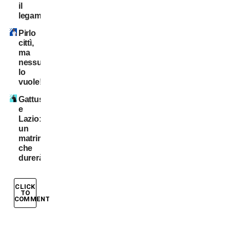
il
legame
Pirlo
cittì,
ma
nessuno
lo
vuole!
Gattuso
e
Lazio:
un
matrimonio
che
durerà?
CLICK
TO
COMMENT