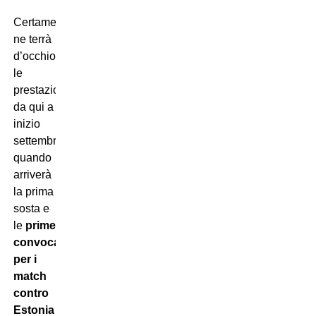
Certamente
ne terrà
d’occhio
le
prestazioni
da qui a
inizio
settembre,
quando
arriverà
la prima
sosta e
le
prime
convocazioni
per i
match
contro
Estonia