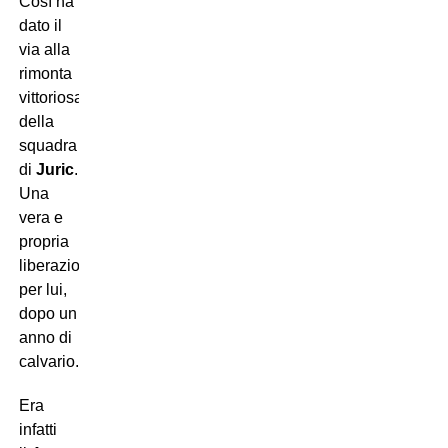
Così ha
dato il
via alla
rimonta
vittoriosa
della
squadra
di
Juric
.
Una
vera e
propria
liberazione
per lui,
dopo un
anno di
calvario.
Era
infatti