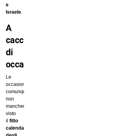
e
Israele
.
A
caccia
di
occasioni!
Le
occasioni
comunque
non
mancheranno,
visto
il
fitto
calendario
degli