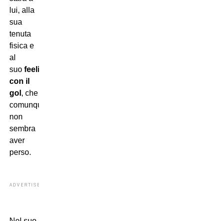
lui, alla
sua
tenuta
fisica e
al
suo
feeling
con il
gol
, che
comunque
non
sembra
aver
perso.
ADVERTISEMENT
Nel suo