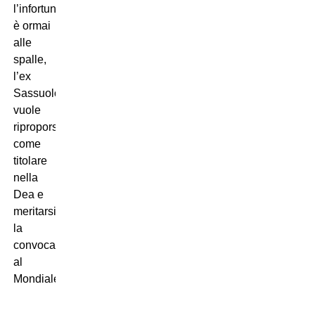
l’infortunio
è ormai
alle
spalle,
l’ex
Sassuolo
vuole
riproporsi
come
titolare
nella
Dea e
meritarsi
la
convocazione
al
Mondiale!