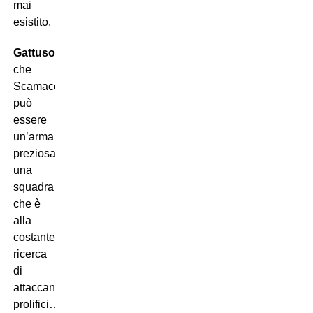
mai
esistito.
Gattuso
sa
che
Scamacca
può
essere
un’arma
preziosa per
una
squadra
che è
alla
costante
ricerca
di
attaccanti
prolifici…