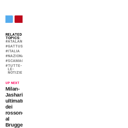
RELATED
TOPICS:
ATALANTA
GATTUSO
ITALIA
NAZIONALE
SCAMACCA
TUTTE-
LE-
NOTIZIE
UP NEXT
Milan-
Jashari:
ultimatum
dei
rossoneri
al
Brugge