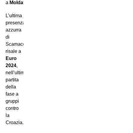
a
Moldavia
e
Norvegia
.
L’ultima
presenza
azzurra
di
Scamacca
risale a
Euro
2024
,
nell’ultima
partita
della
fase a
gruppi
contro
la
Croazia.