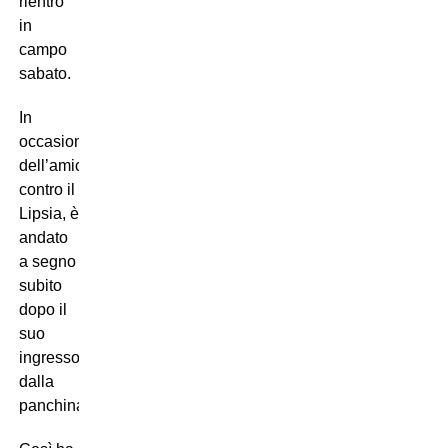
rientro
in
campo
sabato.
In
occasione
dell’amichevole
contro il
Lipsia, è
andato
a segno
subito
dopo il
suo
ingresso
dalla
panchina!