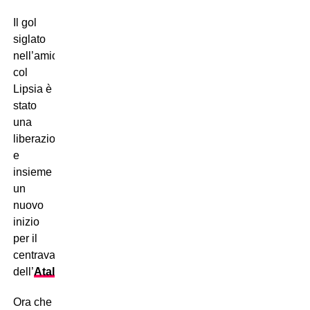
Il gol
siglato
nell’amichevole
col
Lipsia è
stato
una
liberazione
e
insieme
un
nuovo
inizio
per il
centravanti
dell’
Atalanta
!
Ora che