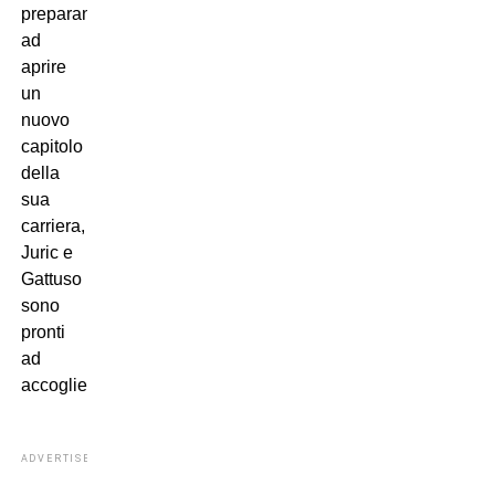
preparando
ad
aprire
un
nuovo
capitolo
della
sua
carriera,
Juric e
Gattuso
sono
pronti
ad
accoglierlo.
ADVERTISEMENT