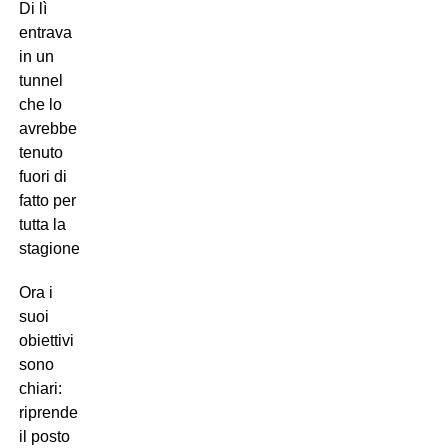
Di lì
entrava
in un
tunnel
che lo
avrebbe
tenuto
fuori di
fatto per
tutta la
stagione.
Ora i
suoi
obiettivi
sono
chiari:
riprendersi
il posto