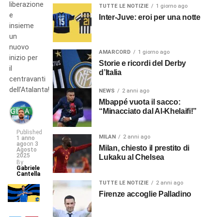
liberazione
TUTTE LE NOTIZIE
1 giorno ago
e
Inter-Juve: eroi per una notte
insieme
un
nuovo
AMARCORD
1 giorno ago
inizio per
Storie e ricordi del Derby
il
d’Italia
centravanti
dell’Atalanta!
NEWS
2 anni ago
Mbappé vuota il sacco:
“Minacciato dal Al-Khelaifi!”
Published
MILAN
2 anni ago
1 anno
ago
on
3
Milan, chiesto il prestito di
Agosto
2025
Lukaku al Chelsea
By
Gabriele
Cantella
TUTTE LE NOTIZIE
2 anni ago
Firenze accoglie Palladino