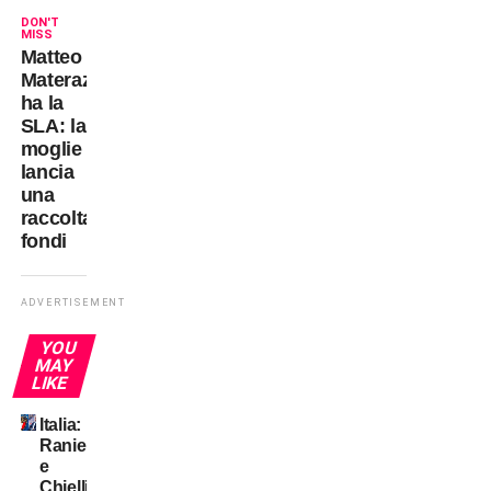
DON'T
MISS
Matteo
Materazzi
ha la
SLA: la
moglie
lancia
una
raccolta
fondi
ADVERTISEMENT
YOU
MAY
LIKE
Italia:
Ranieri
e
Chiellini?