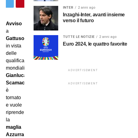
INTER
2 anni ago
Inzaghi-Inter, avanti insieme
verso il futuro
Avviso
a
TUTTE LE NOTIZIE
2 anni ago
Gattuso
Euro 2024, le quattro favorite
in vista
delle
qualificazioni
mondiali:
ADVERTISEMENT
Gianluca
Scamacca
ADVERTISEMENT
è
tornato
e vuole
riprendersi
la
maglia
Azzurra
!