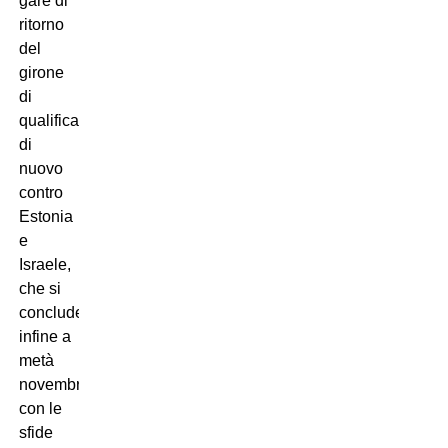
gare di
ritorno
del
girone
di
qualificazione,
di
nuovo
contro
Estonia
e
Israele,
che si
concluderà
infine a
metà
novembre
con le
sfide