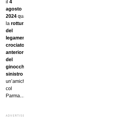
il
4
agosto
2024
quando subiva
la
rottura
del
legamento
crociato
anteriore
del
ginocchio
sinistro
durante
un’amichevole
col
Parma…
ADVERTISEMENT