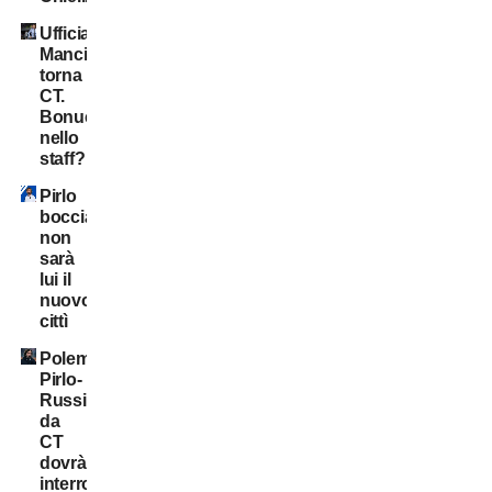
Ufficiale:
Mancini
torna
CT.
Bonucci
nello
staff?
Pirlo
bocciato:
non
sarà
lui il
nuovo
cittì
Polemica
Pirlo-
Russia:
da
CT
dovrà
interrompere