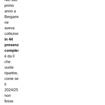
primo
anno a
Bergamo
ne
aveva
collezionati
19
in 44
presenze
complessive
ed
è da lì
che
vuole
ripartire,
come se
il
2024/25
non
fosse