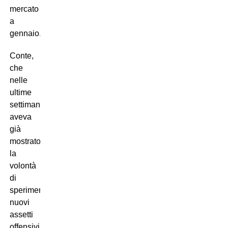
mercato
a
gennaio.
Conte,
che
nelle
ultime
settimane
aveva
già
mostrato
la
volontà
di
sperimentare
nuovi
assetti
offensivi,