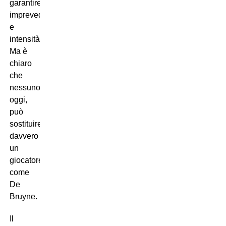
garantire
imprevedibilità
e
intensità.
Ma è
chiaro
che
nessuno,
oggi,
può
sostituire
davvero
un
giocatore
come
De
Bruyne.
Il