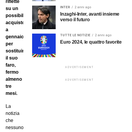
riflette
INTER
2 anni ago
su un
Inzaghi-Inter, avanti insieme
possibile
verso il futuro
acquisto
a
TUTTE LE NOTIZIE
2 anni ago
gennaio
Euro 2024, le quattro favorite
per
sostituire
il suo
faro,
ADVERTISEMENT
fermo
almeno
ADVERTISEMENT
tre
mesi.
La
notizia
che
nessuno