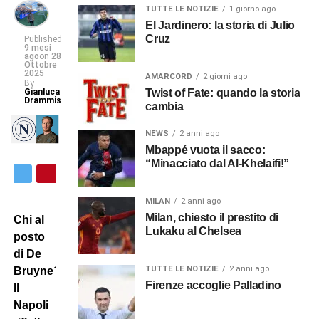
TUTTE LE NOTIZIE
1 giorno ago
El Jardinero: la storia di Julio
Cruz
Published
9 mesi
ago
on
28
Ottobre
2025
AMARCORD
2 giorni ago
By
Gianluca
Twist of Fate: quando la storia
Drammis
cambia
NEWS
2 anni ago
Mbappé vuota il sacco:
“Minacciato dal Al-Khelaifi!”
MILAN
2 anni ago
Milan, chiesto il prestito di
Chi al
Lukaku al Chelsea
posto
di De
TUTTE LE NOTIZIE
2 anni ago
Bruyne?
Firenze accoglie Palladino
Il
Napoli