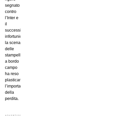
segnato
contro
l’Inter e
il
successivo
infortunio,
la scena
delle
stampelle
a bordo
campo
ha reso
plasticamente
l’importanza
della
perdita.
ADVERTISEMENT