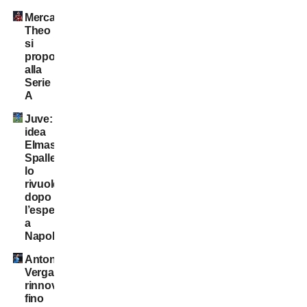
Mercato:
Theo
si
propone
alla
Serie
A
Juve:
idea
Elmas.
Spalletti
lo
rivuole
dopo
l’esperienza
a
Napoli
Antonio
Vergara,
rinnovo
fino