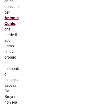
colpo
durissimo
per
Antonio
Conte
,
che
perde il
suo
uomo
chiave
proprio
nel
momento
di
massima
ascesa.
De
Bruyne
non era