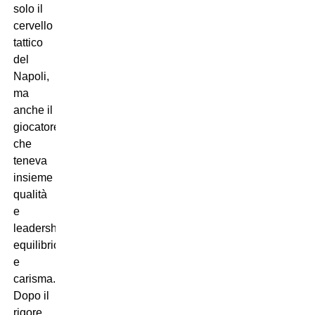
solo il
cervello
tattico
del
Napoli,
ma
anche il
giocatore
che
teneva
insieme
qualità
e
leadership,
equilibrio
e
carisma.
Dopo il
rigore