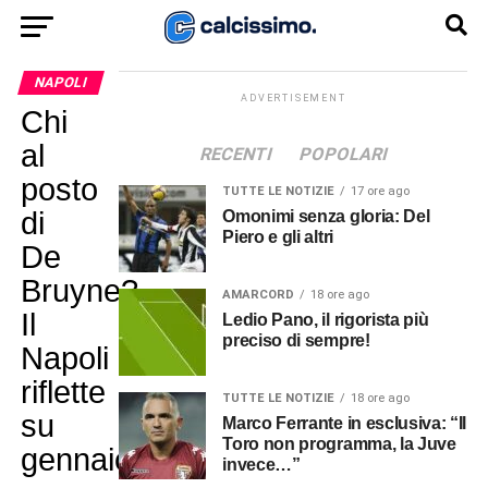
NAPOLI
ADVERTISEMENT
Chi
al
RECENTI
POPOLARI
posto
TUTTE LE NOTIZIE
17 ore ago
di
Omonimi senza gloria: Del
Piero e gli altri
De
Bruyne?
AMARCORD
18 ore ago
Il
Ledio Pano, il rigorista più
preciso di sempre!
Napoli
riflette
TUTTE LE NOTIZIE
18 ore ago
su
Marco Ferrante in esclusiva: “Il
Toro non programma, la Juve
gennaio
invece…”