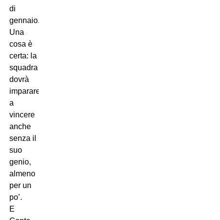
di
gennaio.
Una
cosa è
certa: la
squadra
dovrà
imparare
a
vincere
anche
senza il
suo
genio,
almeno
per un
po’.
E