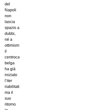
del
Napoli
non
lascia
spazio a
dubbi,
né a
ottimismo:
il
centrocampista
belga
ha già
iniziato
l’iter
riabilitativo,
ma il
suo
ritorno