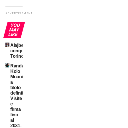
ADVERTISEMENT
YOU
MAY
LIKE
Alajbegovic
conquista
Torino
Randal
Kolo
Muani:
a
titolo
definitivo!
Visite
e
firma
fino
al
2031.