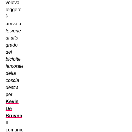
voleva
leggere
è
arrivata:
lesione
di alto
grado
del
bicipite
femorale
della
coscia
destra
per
Kevin
De
Bruyne
.
Il
comunicato