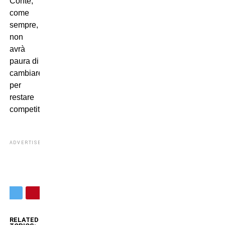
Conte,
come
sempre,
non
avrà
paura di
cambiare
per
restare
competitivo.
ADVERTISEMENT
RELATED