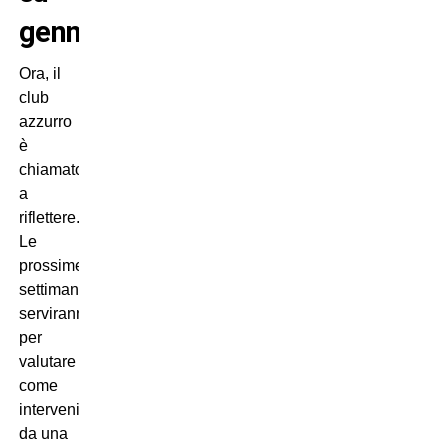
gennaio
Ora, il
club
azzurro
è
chiamato
a
riflettere.
Le
prossime
settimane
serviranno
per
valutare
come
intervenire:
da una