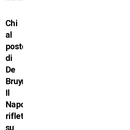
Chi
al
posto
di
De
Bruyne?
Il
Napoli
riflette
su