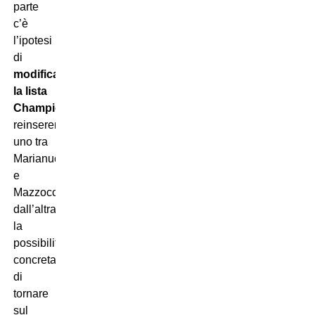
parte
c’è
l’ipotesi
di
modificare
la lista
Champions
,
reinserendo
uno tra
Marianucci
e
Mazzocchi;
dall’altra
la
possibilità
concreta
di
tornare
sul