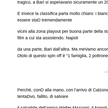
tragico, a Bari si aspeIavano sicuramente un 
E invece la classifica parla molto chiaro: i bia
essere staD tremendamente
vicini alla zona playout per buona parte della s
film a cui sta assistendo. Napoli
da una parte, Bari dall’altra. Ma meVamo ancor
Dtolo di questo spin off è “1 famiglia, 2 poltrone
A
Perché, conD alla mano, con l’arrivo di Calzona 
tentaDvo, fallito, di salvare
il salvabile dell’amico Walter Mazzarri, il Napoli