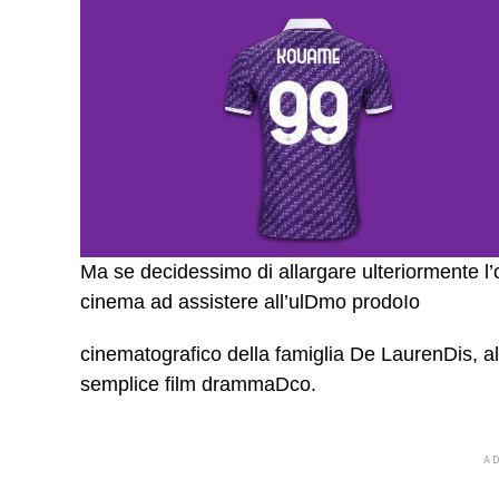
Ma se decidessimo di allargare ulteriormente l’o
cinema ad assistere all’ulDmo prodoIo
cinematografico della famiglia De LaurenDis, a
semplice film drammaDco.
A