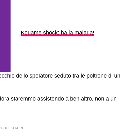
Kouame shock: ha la malaria!
cchio dello speIatore seduto tra le poltrone di un
llora staremmo assistendo a ben altro, non a un
DVERTISEMENT