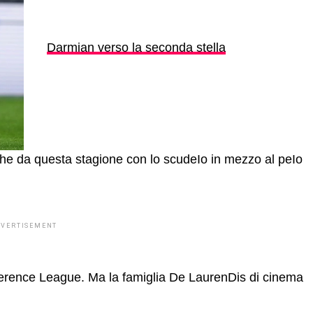
Darmian verso la seconda stella
che da questa stagione con lo scudeIo in mezzo al peIo
DVERTISEMENT
ference League. Ma la famiglia De LaurenDis di cinema