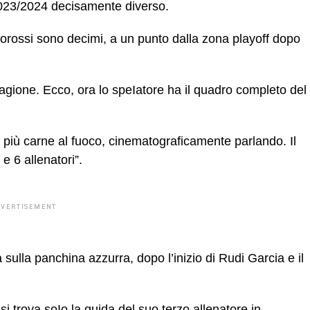
2023/2024 decisamente diverso.
ncorossi sono decimi, a un punto dalla zona playoff dopo
tagione. Ecco, ora lo speIatore ha il quadro completo del
 più carne al fuoco, cinematograficamente parlando. Il
 e 6 allenatori”.
DVERTISEMENT
sulla panchina azzurra, dopo l’inizio di Rudi Garcia e il
 si trova soIo la guida del suo terzo allenatore in