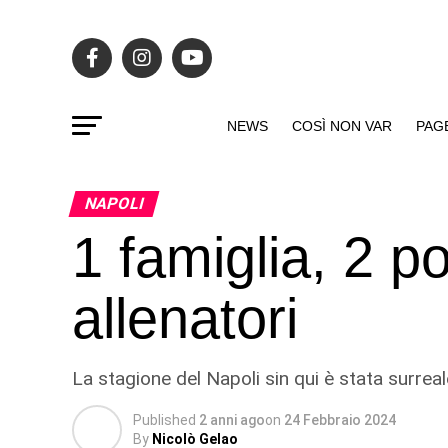
NEWS
COSÌ NON VAR
PAG
NAPOLI
1 famiglia, 2 p
allenatori
La stagione del Napoli sin qui è stata surre
Published
2 anni ago
on
24 Febbraio 2024
By
Nicolò Gelao