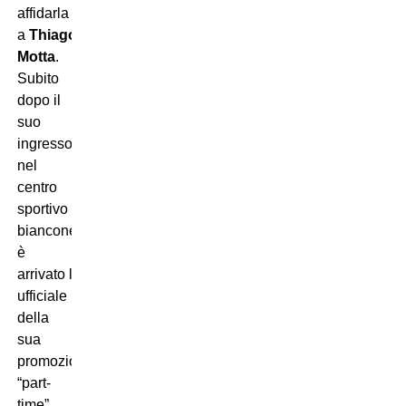
affidarla
a
Thiago
Motta
.
Subito
dopo il
suo
ingresso
nel
centro
sportivo
bianconero
è
arrivato l’annuncio
ufficiale
della
sua
promozione
“part-
time”.