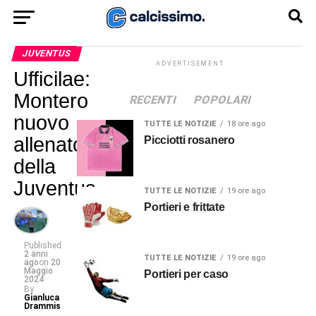
JUVENTUS
ADVERTISEMENT
Ufficilae:
Montero
RECENTI
POPOLARI
nuovo
TUTTE LE NOTIZIE
18 ore ago
allenatore
Picciotti rosanero
della
Juventus
TUTTE LE NOTIZIE
19 ore ago
Portieri e frittate
Published
2 anni
TUTTE LE NOTIZIE
19 ore ago
ago
on
20
Maggio
Portieri per caso
2024
By
Gianluca
Drammis