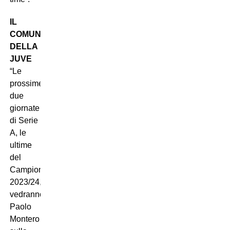
IL
COMUNICATO
DELLA
JUVE
“Le
prossime
due
giornate
di Serie
A, le
ultime
del
Campionato
2023/24,
vedranno
Paolo
Montero