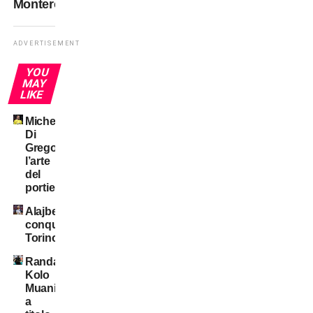
Montero?
ADVERTISEMENT
YOU
MAY
LIKE
Michele
Di
Gregorio:
l’arte
del
portiere!
Alajbegovic
conquista
Torino
Randal
Kolo
Muani:
a