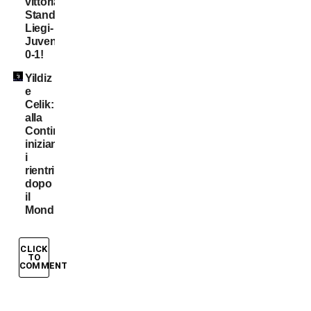
vittoria,
Standard
Liegi-
Juventus
0-1!
Yildiz
e
Celik:
alla
Continassa
iniziano
i
rientri
dopo
il
Mondiale
CLICK
TO
COMMENT