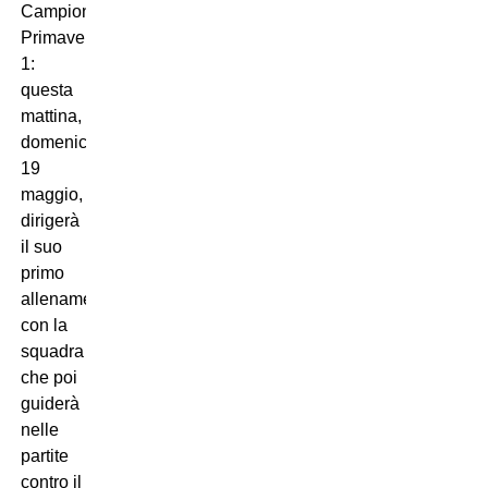
Campionato
Primavera
1:
questa
mattina,
domenica
19
maggio,
dirigerà
il suo
primo
allenamento
con la
squadra
che poi
guiderà
nelle
partite
contro il