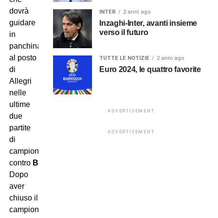
dovrà
INTER
2 anni ago
guidare
Inzaghi-Inter, avanti insieme
verso il futuro
in
panchina
al posto
TUTTE LE NOTIZIE
2 anni ago
di
Euro 2024, le quattro favorite
Allegri
nelle
ultime
ADVERTISEMENT
due
partite
ADVERTISEMENT
di
campionato
contro
Bologna
e
Monza
.
Dopo
aver
chiuso il
campionato
Primavera
con