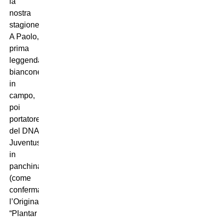
la
nostra
stagione.
A Paolo,
prima
leggenda
bianconera
in
campo,
poi
portatore
del DNA
Juventus
in
panchina
(come
conferma
l’Original
“Plantar