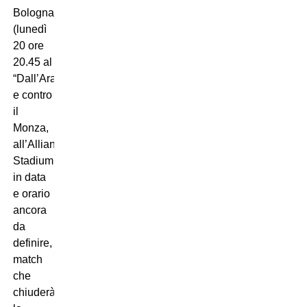
Bologna
(lunedì
20 ore
20.45 al
“Dall’Ara”)
e contro
il
Monza,
all’Allianz
Stadium,
in data
e orario
ancora
da
definire,
match
che
chiuderà