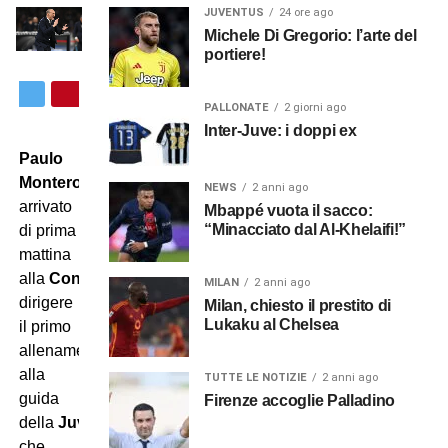
JUVENTUS
24 ore ago
Michele Di Gregorio: l’arte del
portiere!
PALLONATE
2 giorni ago
Inter-Juve: i doppi ex
Paulo
Montero
è
NEWS
2 anni ago
arrivato
Mbappé vuota il sacco:
“Minacciato dal Al-Khelaifi!”
di prima
mattina
alla
Continassa
per
MILAN
2 anni ago
dirigere
Milan, chiesto il prestito di
Lukaku al Chelsea
il primo
allenamento
alla
TUTTE LE NOTIZIE
2 anni ago
guida
Firenze accoglie Palladino
della
Juventus
,
che