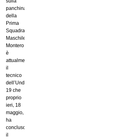
sulla
panchina
della
Prima
Squadra
Maschile.
Montero
è
attualmente
il
tecnico
dell’Under
19 che
proprio
ieri, 18
maggio,
ha
concluso
il