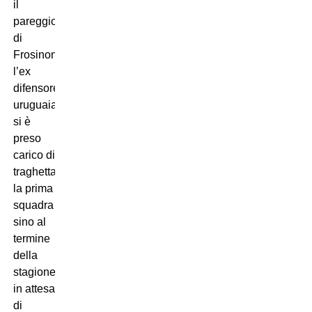
il
pareggio
di
Frosinone,
l’ex
difensore
uruguaiano
si è
preso
carico di
traghettare
la prima
squadra
sino al
termine
della
stagione,
in attesa
di